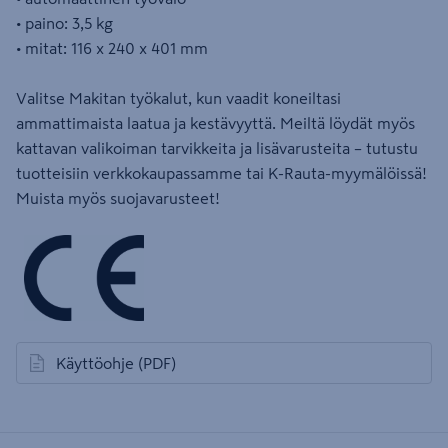
• paino: 3,5 kg
• mitat: 116 x 240 x 401 mm
Valitse Makitan työkalut, kun vaadit koneiltasi
ammattimaista laatua ja kestävyyttä. Meiltä löydät myös
kattavan valikoiman tarvikkeita ja lisävarusteita – tutustu
tuotteisiin verkkokaupassamme tai K-Rauta-myymälöissä!
Muista myös suojavarusteet!
Käyttöohje
(PDF)
avautuu uuteen välilehteen