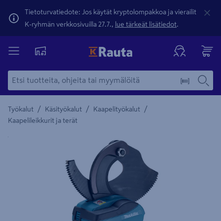
Tietoturvatiedote: Jos käytät kryptolompakkoa ja vierailit
K-ryhmän verkkosivuilla 27.7.,
lue tärkeät lisätiedot
.
/
/
/
Työkalut
Käsityökalut
Kaapelityökalut
Kaapelileikkurit ja terät
Yksityiskohtainen kuvaus löytyy Tuotteen kuvaus -maamerki