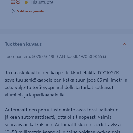
Tilaustuote
Valitse myymälä
Tuotteen kuvaus
Tuotenumero
:
502684649
EAN-koodi
:
197050005533
Järeä akkukäyttöinen kaapelileikkuri Makita DTC102ZK
soveltuu sähkökaapeleiden katkaisuun jopa 65 millimetriin
asti. Suljettu terätyyppi mahdollista tarkat katkaisut
alumiini- ja kuparikaapeleille.
Automaattinen peruutustoiminto avaa terät katkaisun
jälkeen automaattisesti, jotta olisit nopeasti valmis
seuraavaan katkaisuun. Automattiikka on säädettävissä
10–50 millimetrin kaapeleille tai se voidaan kytkeä pois