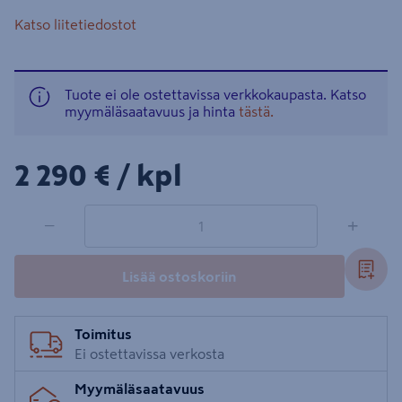
Katso liitetiedostot
Tuote ei ole ostettavissa verkkokaupasta. Katso
myymäläsaatavuus ja hinta
tästä.
2290€/kpl
2 290 €
/ kpl
1 tuotetta
Määrä
−
+
Lisää ostoskoriin
Toimitus
Ei ostettavissa verkosta
Myymäläsaatavuus