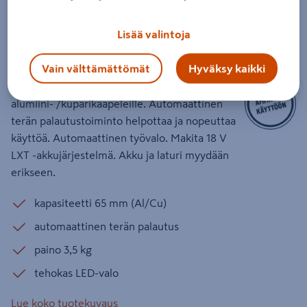
Akkukaapelileikkuri Makita
DTC102ZK 18V LXT runko
Lisää valintoja
Tuotenumero
:
502684649
EAN-koodi
:
197050005533
Vain välttämättömät
Hyväksy kaikki
Järeä kaapelileikkuri DTC102ZK jopa 65 mm:n
alumiini- /kuparikaapeleille. Automaattinen
terän palautustoiminto helpottaa ja nopeuttaa
käyttöä. Automaattinen työvalo. Makita 18 V
LXT -akkujärjestelmä. Akku ja laturi myydään
erikseen.
kapasiteetti 65 mm (Al/Cu)
automaattinen terän palautus
paino 3,5 kg
tehokas LED-valo
Lue koko tuotekuvaus