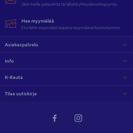
Jätä meille palautetta tai lähetä yhteydenottopyyntö.
Hae myymälää
Etsi lähin myymäläsi laajasta myymäläverkostostamme
Asiakaspalvelu
Info
K-Rauta
Tilaa uutiskirje