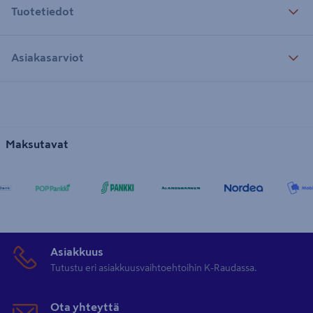
Tuotetiedot
Asiakasarviot
Maksutavat
Asiakkuus
Tutustu eri asiakkuusvaihtoehtoihin K-Raudassa.
Ota yhteyttä