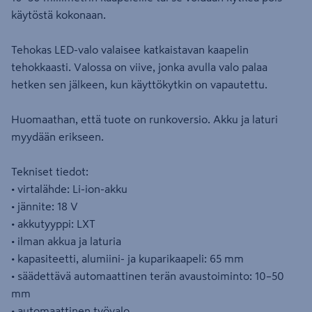
käytöstä kokonaan.
Tehokas LED-valo valaisee katkaistavan kaapelin
tehokkaasti. Valossa on viive, jonka avulla valo palaa
hetken sen jälkeen, kun käyttökytkin on vapautettu.
Huomaathan, että tuote on runkoversio. Akku ja laturi
myydään erikseen.
Tekniset tiedot:
• virtalähde: Li-ion-akku
• jännite: 18 V
• akkutyyppi: LXT
• ilman akkua ja laturia
• kapasiteetti, alumiini- ja kuparikaapeli: 65 mm
• säädettävä automaattinen terän avaustoiminto: 10–50
mm
• automaattinen työvalo