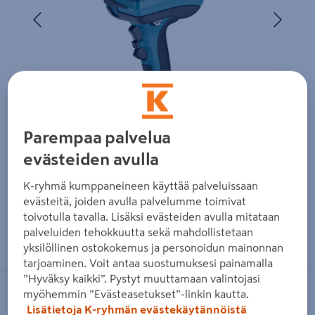
Edellinen
Seura
Parempaa palvelua
evästeiden avulla
K-ryhmä kumppaneineen käyttää palveluissaan
evästeitä, joiden avulla palvelumme toimivat
toivotulla tavalla. Lisäksi evästeiden avulla mitataan
Zoomaa kuvaa sormilla kosketusnäytöllä
palveluiden tehokkuutta sekä mahdollistetaan
yksilöllinen ostokokemus ja personoidun mainonnan
tarjoaminen. Voit antaa suostumuksesi painamalla
”Hyväksy kaikki”. Pystyt muuttamaan valintojasi
myöhemmin ”Evästeasetukset”-linkin kautta.
MAKITA
Lisätietoja K-ryhmän evästekäytännöistä