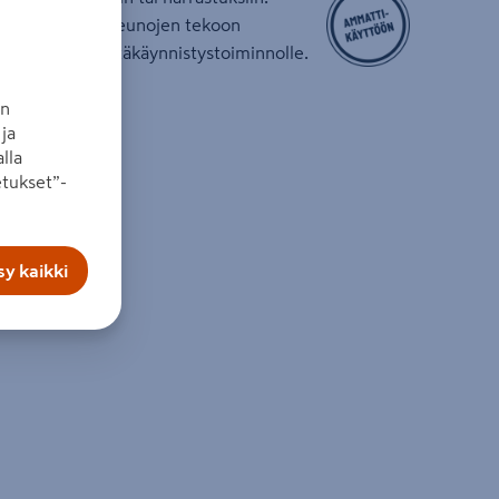
ien tai koristereunojen tekoon
lmius imurin etäkäynnistystoiminnolle.
kseen.
an
ja
lla
ta
tukset”-
000 minˉ¹
ta XGT 40 V
y kaikki