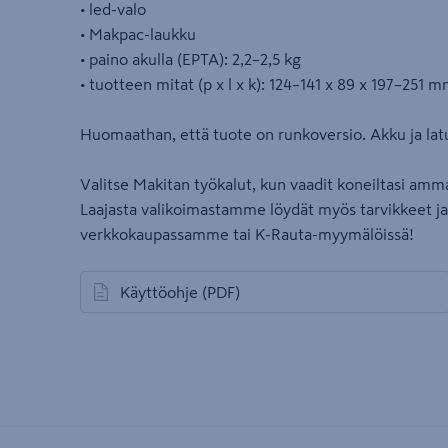
• led-valo
• Makpac-laukku
• paino akulla (EPTA): 2,2–2,5 kg
• tuotteen mitat (p x l x k): 124–141 x 89 x 197–251 
Huomaathan, että tuote on runkoversio. Akku ja lat
Valitse Makitan työkalut, kun vaadit koneiltasi amma
Laajasta valikoimastamme löydät myös tarvikkeet ja l
verkkokaupassamme tai K-Rauta-myymälöissä!
Käyttöohje
(PDF)
avautuu uuteen välilehteen