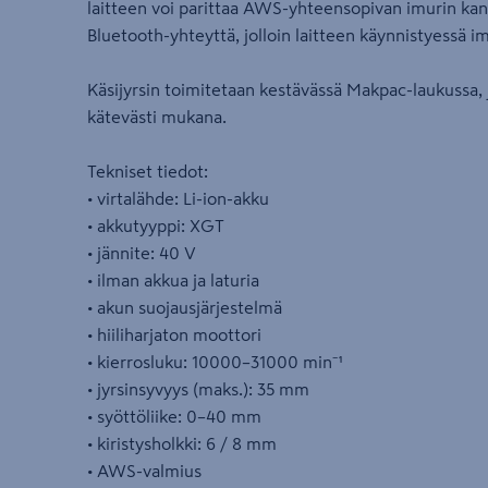
laitteen voi parittaa AWS-yhteensopivan imurin kan
Bluetooth-yhteyttä, jolloin laitteen käynnistyessä i
Käsijyrsin toimitetaan kestävässä Makpac-laukussa, 
kätevästi mukana.
Tekniset tiedot:
• virtalähde: Li-ion-akku
• akkutyyppi: XGT
• jännite: 40 V
• ilman akkua ja laturia
• akun suojausjärjestelmä
• hiiliharjaton moottori
• kierrosluku: 10000–31000 min⁻¹
• jyrsinsyvyys (maks.): 35 mm
• syöttöliike: 0–40 mm
• kiristysholkki: 6 / 8 mm
• AWS-valmius