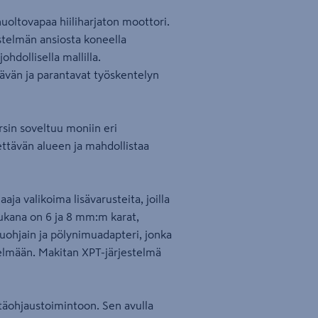
uoltovapaa hiiliharjaton moottori.
stelmän ansiosta koneella
hdollisella mallilla.
tävän ja parantavat työskentelyn
rsin soveltuu moniin eri
tettävän alueen ja mahdollistaa
a valikoima lisävarusteita, joilla
kana on 6 ja 8 mm:m karat,
ivuohjain ja pölynimuadapteri, jonka
telmään. Makitan XPT-järjestelmä
äohjaustoimintoon. Sen avulla