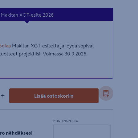
Makitan XGT-esite 2026
Selaa
Makitan XGT-esitettä ja löydä sopivat
tuotteet projektiisi. Voimassa 30.9.2026.
+
Lisää ostoskoriin
POSTINUMERO
ro nähdäksesi