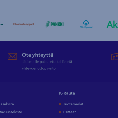
Ota yhteyttä
Jätä meille palautetta tai lähetä
yhteydenottopyyntö.
K-Rauta
jaseloste
Tuotemerkit
tavuusseloste
Esitteet