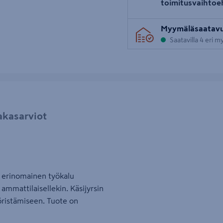
toimitusvaihtoe
Myymäläsaatav
Saatavilla 4 eri 
akasarviot
 erinomainen työkalu
ammattilaisellekin. Käsijyrsin
yöristämiseen. Tuote on