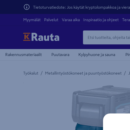
Tietoturvatiedote: Jos käytät kryptolompakkoa ja vierai
Myymälät
Palvelut
Varaa aika
Inspiraatio ja ohjeet
Tera
Rakennusmateriaalit
Puutavara
Kylpyhuone ja sauna
Pi
/
/
Työkalut
Metallintyöstökoneet ja puuntyöstökoneet
J
Yksityiskohtainen kuvaus löytyy Tuotteen kuvaus -