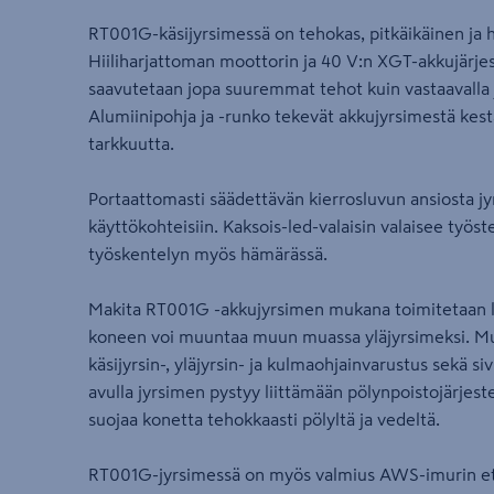
RT001G-käsijyrsimessä on tehokas, pitkäikäinen ja h
Hiiliharjattoman moottorin ja 40 V:n XGT-akkujärje
saavutetaan jopa suuremmat tehot kuin vastaavalla jo
Alumiinipohja ja -runko tekevät akkujyrsimestä kes
tarkkuutta.
Portaattomasti säädettävän kierrosluvun ansiosta jy
käyttökohteisiin. Kaksois-led-valaisin valaisee työs
työskentelyn myös hämärässä.
Makita RT001G -akkujyrsimen mukana toimitetaan laaj
koneen voi muuntaa muun muassa yläjyrsimeksi. Mu
käsijyrsin-, yläjyrsin- ja kulmaohjainvarustus sekä s
avulla jyrsimen pystyy liittämään pölynpoistojärjes
suojaa konetta tehokkaasti pölyltä ja vedeltä.
RT001G-jyrsimessä on myös valmius AWS-imurin et