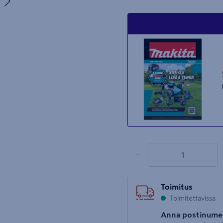
uva 5
1 tuotetta
Määrä
−
Toimitus
Toimitettavissa
Anna postinume