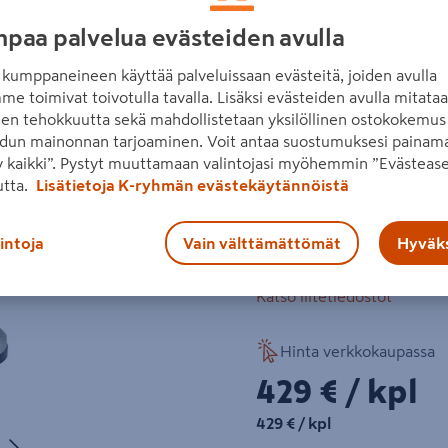
Erinomainen esimerkiksi ur
paa palvelua evästeiden avulla
puumateriaaleihin. AWS-va
Akku ja laturi myydään eri
kumppaneineen käyttää palveluissaan evästeitä, joiden avulla
Seuraava
me toimivat toivotulla tavalla. Lisäksi evästeiden avulla mitata
hiiliharjaton moottori
den tehokkuutta sekä mahdollistetaan yksilöllinen ostokokemus 
dun mainonnan tarjoaminen. Voit antaa suostumuksesi painama
kattavasti lisävarustei
 kaikki”. Pystyt muuttamaan valintojasi myöhemmin ”Evästease
kierrosluku 10000–31
utta.
Lisätietoja K-ryhmän evästekäytännöistä
akkujärjestelmä Maki
lintoja
Vain välttämättömät
Hyväks
Lue koko tuotekuvaus
Katso liitetiedostot
Hinta verkkokaupassa
429€/kpl
429 €
/ kpl
429€/kpl
429 €
/ kpl
Seuraava