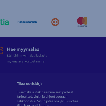
Hae myymälää
Etsi lähin myymäläsi laajasta
myymäläverkostostamme
Tilaa uutiskirje
Tilaamalla uutiskirjeemme saat parhaat
tarjoukset, vinkit ja ohjeet suoraan
sähköpostiisi. Sinun pitää olla yli 18-vuotias
tilataksesi uutiskirjeen.