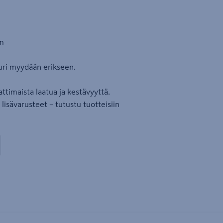
mm
uri myydään erikseen.
ttimaista laatua ja kestävyyttä.
isävarusteet – tutustu tuotteisiin