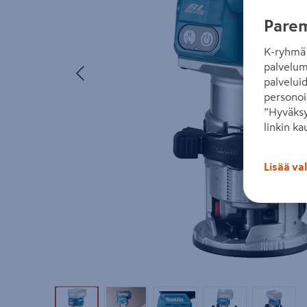
Parem
K-ryhmä 
Edellinen
palvelum
palvelui
personoi
”Hyväksy
linkin ka
Lisää va