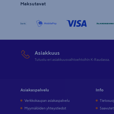
Maksutavat
Asiakkuus
Tutustu eri asiakkuusvaihtoehtoihin K-Raudassa.
Asiakaspalvelu
Info
Verkkokaupan asiakaspalvelu
Tietosuo
Myymälöiden yhteystiedot
Saavutet