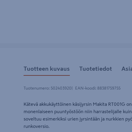
Tuotteen kuvaus
Tuotetiedot
Asi
Tuotenumero
:
502403920
EAN-koodi
:
88381759755
Kätevä akkukäyttöinen käsijyrsin Makita RT001G on
monenlaiseen puuntyöstöön niin harrastelijalle kuin 
soveltuu esimerkiksi urien jyrsintään ja nurkkien p
runkoversio.