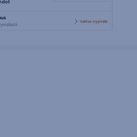
hdot
Syötä
uus
postinumero
Valitse myymälä
myymälästä