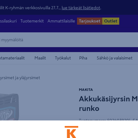
lit K-ryhmän verkkosivuilla 27.7.,
lue tärkeät lisätiedot
.
ssilaskuri
Tuotemerkit
Ammattilaisille
Tarjoukset
Outlet
ntamateriaalit
Maalit
Työkalut
Piha
Sähkö ja valaisimet
yrsimet ja yläjyrsimet
maamerkistä
MAKITA
Akkukäsijyrsin 
runko
Tuotenumero
:
502403920
EA
Kätevä ja tehokas käsijyrsi