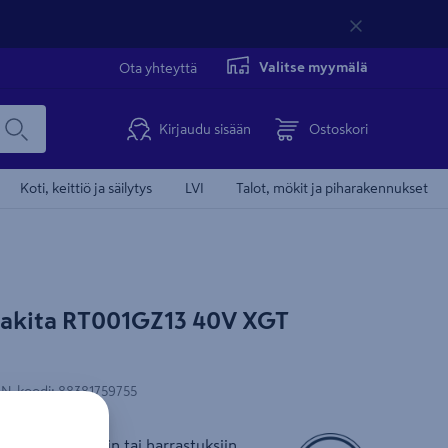
Valitse myymälä
Ota yhteyttä
Kirjaudu sisään
Ostoskori
Koti, keittiö ja säilytys
LVI
Talot, mökit ja piharakennukset
Makita RT001GZ13 40V XGT
N-koodi
:
88381759755
n puusepän töihin tai harrastuksiin.