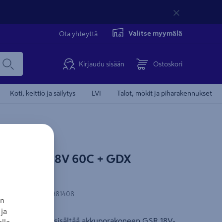
Valitse myymälä
Ota yhteyttä
Kirjaudu sisään
Ostoskori
Koti, keittiö ja säilytys
LVI
Talot, mökit ja piharakennukset
osch GSR18V 60C + GDX
N-koodi
:
3165140981408
an
ja
onesetti. Setti sisältää akkuporakoneen GSR 18V-