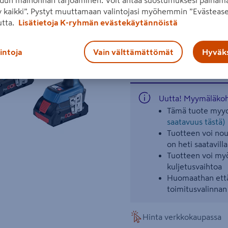
dun mainonnan tarjoaminen. Voit antaa suostumuksesi painama
60C ja akkuiskuruuvinvää
 kaikki”. Pystyt muuttamaan valintojasi myöhemmin ”Evästease
utta.
Lisätietoja K-ryhmän evästekäytännöistä
akun jännite 18 V
Seuraava
lintoja
Vain välttämättömät
Hyväks
Lue koko tuotekuvaus
Uutta! Myymäläkoht
Tämä tuote myyd
saatavuus tästä)
Tuotteen voi nout
on heti saatavilla
Tuotteen voi myö
kuljetusvaihtoa
Huomaathan että
toimitusvalinna
Hinta verkkokaupassa