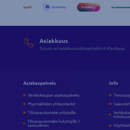
Asiakkuus
Tutustu eri asiakkuusvaihtoehtoihin K-Raudassa.
Asiakaspalvelu
Info
Verkkokaupan asiakaspalvelu
Tietosuo
Myymälöiden yhteystiedot
Saavutet
Tilinavauslomake yrityksille
Verkkokau
toimitus
Tilinavauslomake kuluttajille 1.
vastuullinen
Käyttöe