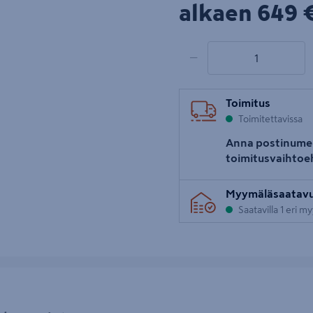
649€
alkaen
649 
uva 5
1 tuotetta
Määrä
−
Toimitus
Toimitettavissa
Anna postinume
toimitusvaihtoe
Myymäläsaatav
Saatavilla 1 eri m