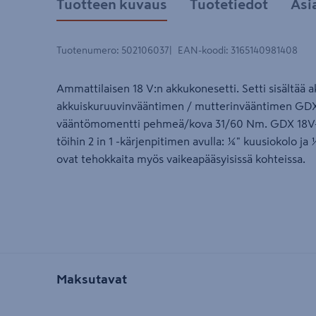
Tuotteen kuvaus
Tuotetiedot
Asi
Tuotenumero
:
502106037
EAN-koodi
:
3165140981408
Ammattilaisen 18 V:n akkukonesetti. Setti sisältä
akkuiskuruuvinvääntimen / mutterinvääntimen GD
vääntömomentti pehmeä/kova 31/60 Nm. GDX 18V-2
töihin 2 in 1 -kärjenpitimen avulla: ¼" kuusiokolo 
ovat tehokkaita myös vaikeapääsyisissä kohteissa.
Maksutavat