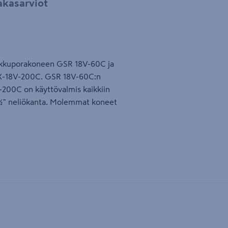
akasarviot
ä akkuporakoneen GSR 18V-60C ja
X-18V-200C. GSR 18V-60C:n
00C on käyttövalmis kaikkiin
ja ½" neliökanta. Molemmat koneet