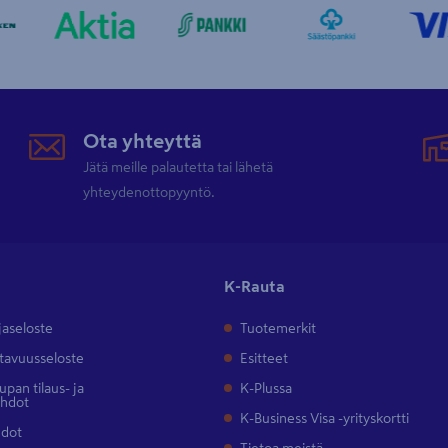
Ota yhteyttä
Jätä meille palautetta tai lähetä
yhteydenottopyyntö.
K-Rauta
jaseloste
Tuotemerkit
tavuusseloste
Esitteet
pan tilaus- ja
K-Plussa
ehdot
K-Business Visa -yrityskortti
hdot