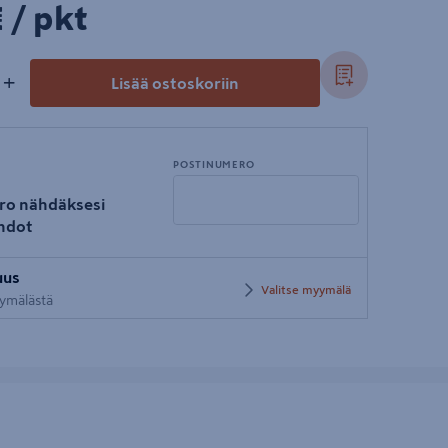
/pkt
€
/ pkt
+
Lisää ostoskoriin
POSTINUMERO
ro nähdäksesi
hdot
Syötä
uus
postinumero
Valitse myymälä
yymälästä