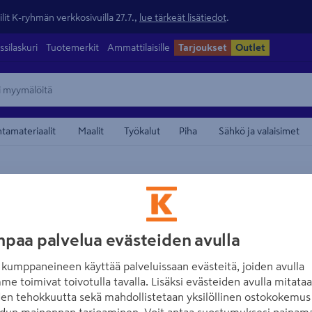
lit K-ryhmän verkkosivuilla 27.7.,
lue tärkeät lisätiedot
.
ssilaskuri
Tuotemerkit
Ammattilaisille
Tarjoukset
Outlet
ntamateriaalit
Maalit
Työkalut
Piha
Sähkö ja valaisimet
maamerkistä
BOSCH BLUE
Akkukonesetti B
paa palvelua evästeiden avulla
18V 200C
kumppaneineen käyttää palveluissaan evästeitä, joiden avulla
Tuotenumero
:
502106037
EA
me toimivat toivotulla tavalla. Lisäksi evästeiden avulla mitata
den tehokkuutta sekä mahdollistetaan yksilöllinen ostokokemus 
Ammattilaisen 18 V:n akkuk