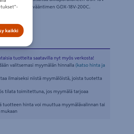
lla
ntimen/mutterinvääntimen GDX-18V-200C.
tukset”-
y kaikki
aisia tuotteita saatavilla nyt myös verkosta!
ään valitsemasi myymälän hinnalla
(katso hinta ja
aa ilmaiseksi niistä myymälöistä, joista tuotetta
s tilata toimitettuna, jos myymälä tarjoaa
 tuotteen hinta voi muuttua myymälävalinnan tai
n mukaan