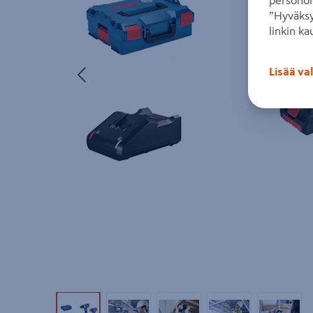
personoi
”Hyväksy
linkin ka
Edellinen
Lisää va