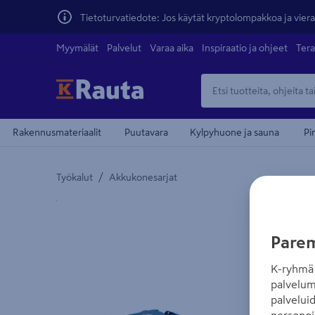
Tietoturvatiedote: Jos käytät kryptolompakkoa ja vierai
Myymälät
Palvelut
Varaa aika
Inspiraatio ja ohjeet
Tera
Rakennusmateriaalit
Puutavara
Kylpyhuone ja sauna
Pi
/
Työkalut
Akkukonesarjat
Yksityiskohtainen kuvaus löytyy Tuotteen kuvaus -
Parem
K-ryhmä 
palvelum
palvelui