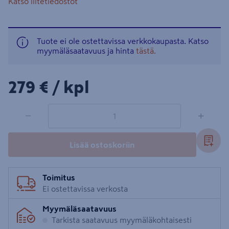
Katso liitetiedostot
Tuote ei ole ostettavissa verkkokaupasta. Katso
myymäläsaatavuus ja hinta
tästä.
279€/kpl
279 €
/ kpl
1 tuotetta
Määrä
−
+
Lisää ostoskoriin
Toimitus
Ei ostettavissa verkosta
Myymäläsaatavuus
Tarkista saatavuus myymäläkohtaisesti