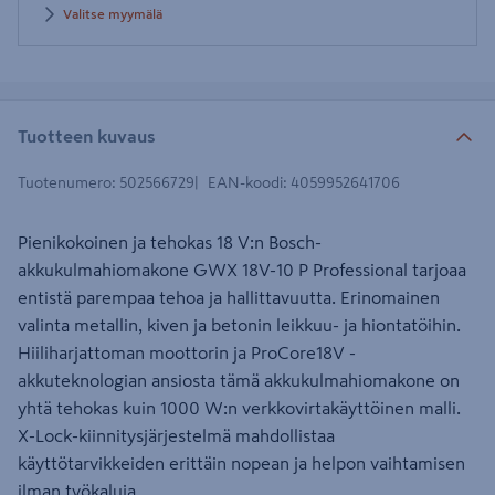
Valitse myymälä
Tuotteen kuvaus
Tuotenumero
:
502566729
EAN-koodi
:
4059952641706
Pienikokoinen ja tehokas 18 V:n Bosch-
akkukulmahiomakone GWX 18V-10 P Professional tarjoaa
entistä parempaa tehoa ja hallittavuutta. Erinomainen
valinta metallin, kiven ja betonin leikkuu- ja hiontatöihin.
Hiiliharjattoman moottorin ja ProCore18V -
akkuteknologian ansiosta tämä akkukulmahiomakone on
yhtä tehokas kuin 1000 W:n verkkovirtakäyttöinen malli.
X-Lock-kiinnitysjärjestelmä mahdollistaa
käyttötarvikkeiden erittäin nopean ja helpon vaihtamisen
ilman työkaluja.