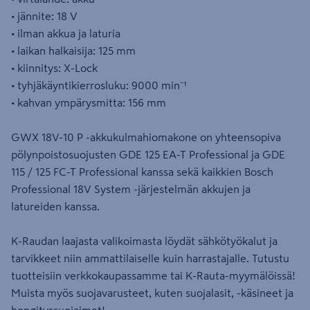
• jännite: 18 V
• ilman akkua ja laturia
• laikan halkaisija: 125 mm
• kiinnitys: X-Lock
• tyhjäkäyntikierrosluku: 9000 min⁻¹
• kahvan ympärysmitta: 156 mm
GWX 18V-10 P -akkukulmahiomakone on yhteensopiva
pölynpoistosuojusten GDE 125 EA-T Professional ja GDE
115 / 125 FC-T Professional kanssa sekä kaikkien Bosch
Professional 18V System -järjestelmän akkujen ja
latureiden kanssa.
K-Raudan laajasta valikoimasta löydät sähkötyökalut ja
tarvikkeet niin ammattilaiselle kuin harrastajalle. Tutustu
tuotteisiin verkkokaupassamme tai K-Rauta-myymälöissä!
Muista myös suojavarusteet, kuten suojalasit, -käsineet ja