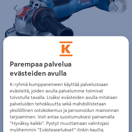
Edellinen
Seura
Parempaa palvelua
evästeiden avulla
K-ryhmä kumppaneineen käyttää palveluissaan
evästeitä, joiden avulla palvelumme toimivat
Zoomaa kuvaa sormilla kosketusnäytöllä
toivotulla tavalla. Lisäksi evästeiden avulla mitataan
palveluiden tehokkuutta sekä mahdollistetaan
yksilöllinen ostokokemus ja personoidun mainonnan
tarjoaminen. Voit antaa suostumuksesi painamalla
”Hyväksy kaikki”. Pystyt muuttamaan valintojasi
BOSCH BLUE
myöhemmin ”Evästeasetukset”-linkin kautta.