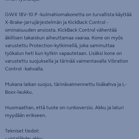
GWX 18V-10 P -kulmahiomakonetta on turvallista käyttää
X-Brake-jarrujärjestelmän ja KickBack Control -
ominaisuuden ansiosta. KickBack Control vähentää
äkillisen takaiskun aiheuttamaa vaaraa. Kone on myös
varustettu Protection-kytkimellä, joka sammuttaa
työkalun heti kun kytkin vapautetaan. Lisäksi kone on
varustettu suojuksella ja tärinää vaimentavalla Vibration
Control -kahvalla.
Mukana laikan suojus, tärinävaimennettu lisäkahva ja L-
Boxx-laukku.
Huomaathan, että tuote on runkoversio. Akku ja laturi
myydään erikseen.
Tekniset tiedot:
• virtalähde: akku