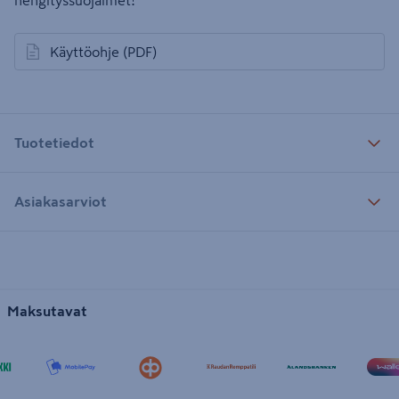
hengityssuojaimet!
Käyttöohje
(PDF)
avautuu uuteen välilehteen
Tuotetiedot
Asiakasarviot
Maksutavat