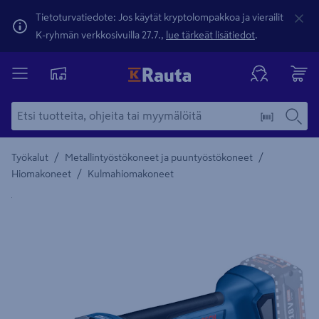
Tietoturvatiedote: Jos käytät kryptolompakkoa ja vierailit
K-ryhmän verkkosivuilla 27.7.,
lue tärkeät lisätiedot
.
/
/
Työkalut
Metallintyöstökoneet ja puuntyöstökoneet
/
Hiomakoneet
Kulmahiomakoneet
Yksityiskohtainen kuvaus löytyy Tuotteen kuvaus -maamerki