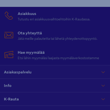
Asiakkuus
Tutustu eri asiakkuusvaihtoehtoihin K-Raudassa.
Ota yhteyttä
Jätä meille palautetta tai lähetä yhteydenottopyyntö.
Hae myymälää
Etsi lähin myymäläsi laajasta myymäläverkostostamme
Asiakaspalvelu
Info
K-Rauta