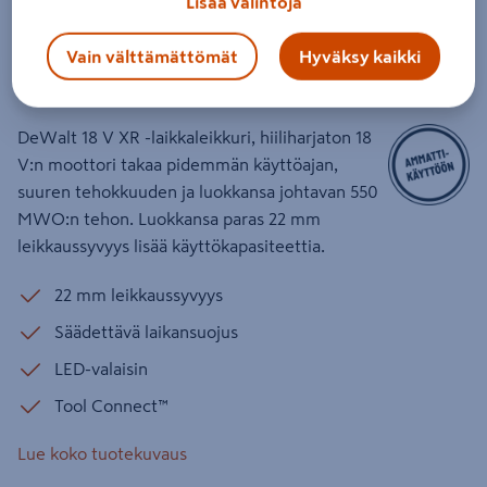
Lisää valintoja
Akkulaikkaleikkuri DeWalt DCS438N
18V XR 76mm runko
Vain välttämättömät
Hyväksy kaikki
Tuotenumero
:
502541531
EAN-koodi
:
5035048747759
DeWalt 18 V XR -laikkaleikkuri, hiiliharjaton 18
V:n moottori takaa pidemmän käyttöajan,
suuren tehokkuuden ja luokkansa johtavan 550
MWO:n tehon. Luokkansa paras 22 mm
leikkaussyvyys lisää käyttökapasiteettia.
22 mm leikkaussyvyys
Säädettävä laikansuojus
LED-valaisin
Tool Connect™
Lue koko tuotekuvaus