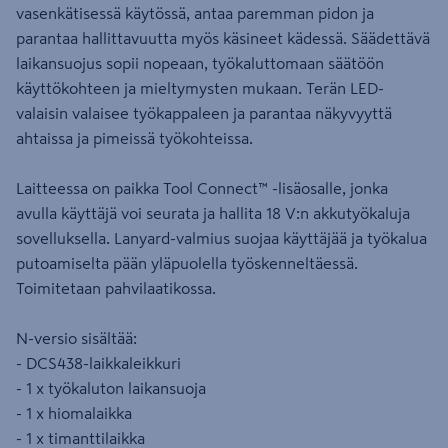
vasenkätisessä käytössä, antaa paremman pidon ja
parantaa hallittavuutta myös käsineet kädessä. Säädettävä
laikansuojus sopii nopeaan, työkaluttomaan säätöön
käyttökohteen ja mieltymysten mukaan. Terän LED-
valaisin valaisee työkappaleen ja parantaa näkyvyyttä
ahtaissa ja pimeissä työkohteissa.
Laitteessa on paikka Tool Connect™ -lisäosalle, jonka
avulla käyttäjä voi seurata ja hallita 18 V:n akkutyökaluja
sovelluksella. Lanyard-valmius suojaa käyttäjää ja työkalua
putoamiselta pään yläpuolella työskenneltäessä.
Toimitetaan pahvilaatikossa.
N-versio sisältää:
- DCS438-laikkaleikkuri
- 1 x työkaluton laikansuoja
- 1 x hiomalaikka
- 1 x timanttilaikka