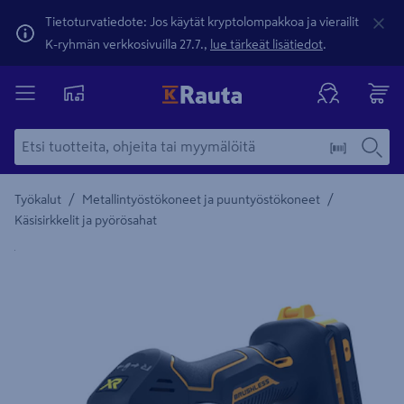
Tietoturvatiedote: Jos käytät kryptolompakkoa ja vierailit
K-ryhmän verkkosivuilla 27.7.,
lue tärkeät lisätiedot
.
/
/
Työkalut
Metallintyöstökoneet ja puuntyöstökoneet
Käsisirkkelit ja pyörösahat
Yksityiskohtainen kuvaus löytyy Tuotteen kuvaus -maamerki