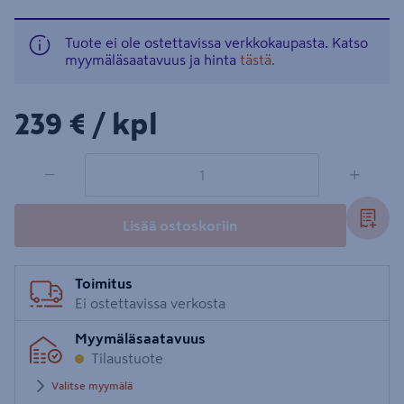
Tuote ei ole ostettavissa verkkokaupasta. Katso
myymäläsaatavuus ja hinta
tästä.
239€/kpl
239 €
/ kpl
1 tuotetta
Määrä
−
+
Lisää ostoskoriin
Toimitus
Ei ostettavissa verkosta
Myymäläsaatavuus
Tilaustuote
Valitse myymälä