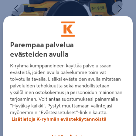
Edellinen
Seura
Parempaa palvelua
evästeiden avulla
K-ryhmä kumppaneineen käyttää palveluissaan
evästeitä, joiden avulla palvelumme toimivat
toivotulla tavalla. Lisäksi evästeiden avulla mitataan
palveluiden tehokkuutta sekä mahdollistetaan
yksilöllinen ostokokemus ja personoidun mainonnan
Zoomaa kuvaa sormilla kosketusnäytöllä
tarjoaminen. Voit antaa suostumuksesi painamalla
”Hyväksy kaikki”. Pystyt muuttamaan valintojasi
myöhemmin ”Evästeasetukset”-linkin kautta.
Lisätietoja K-ryhmän evästekäytännöistä
DEWALT