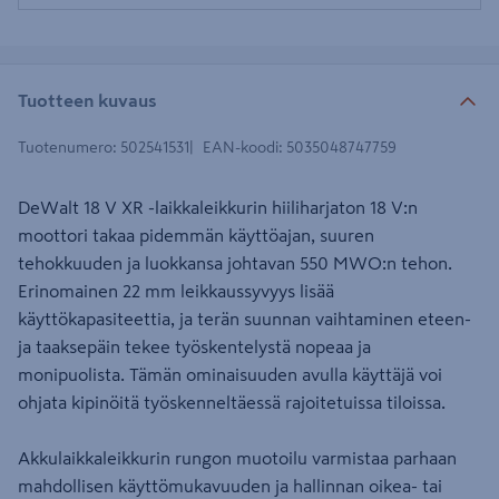
Tuotteen kuvaus
Tuotenumero
:
502541531
EAN-koodi
:
5035048747759
DeWalt 18 V XR -laikkaleikkurin hiiliharjaton 18 V:n
moottori takaa pidemmän käyttöajan, suuren
tehokkuuden ja luokkansa johtavan 550 MWO:n tehon.
Erinomainen 22 mm leikkaussyvyys lisää
käyttökapasiteettia, ja terän suunnan vaihtaminen eteen-
ja taaksepäin tekee työskentelystä nopeaa ja
monipuolista. Tämän ominaisuuden avulla käyttäjä voi
ohjata kipinöitä työskenneltäessä rajoitetuissa tiloissa.
Akkulaikkaleikkurin rungon muotoilu varmistaa parhaan
mahdollisen käyttömukavuuden ja hallinnan oikea- tai