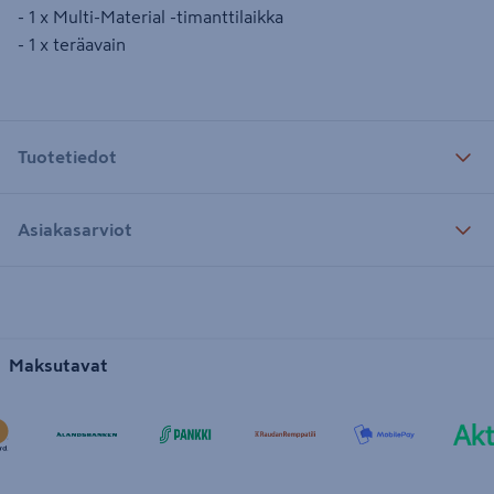
- 1 x Multi-Material -timanttilaikka
- 1 x teräavain
Tuotetiedot
Asiakasarviot
Maksutavat