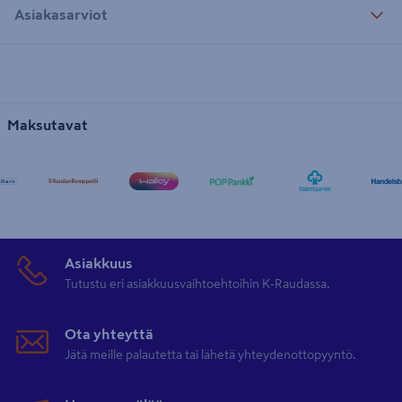
Asiakasarviot
Maksutavat
Asiakkuus
Tutustu eri asiakkuusvaihtoehtoihin K-Raudassa.
Ota yhteyttä
Jätä meille palautetta tai lähetä yhteydenottopyyntö.