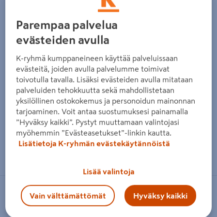
Parempaa palvelua
evästeiden avulla
K-ryhmä kumppaneineen käyttää palveluissaan
evästeitä, joiden avulla palvelumme toimivat
toivotulla tavalla. Lisäksi evästeiden avulla mitataan
palveluiden tehokkuutta sekä mahdollistetaan
yksilöllinen ostokokemus ja personoidun mainonnan
tarjoaminen. Voit antaa suostumuksesi painamalla
”Hyväksy kaikki”. Pystyt muuttamaan valintojasi
myöhemmin ”Evästeasetukset”-linkin kautta.
Lisätietoja K-ryhmän evästekäytännöistä
Zoomaa kuvaa sormilla kosketusnäytöllä
Lisää valintoja
MAKITA
Vain välttämättömät
Hyväksy kaikki
Akkulamppu Makita ML101 10,8V