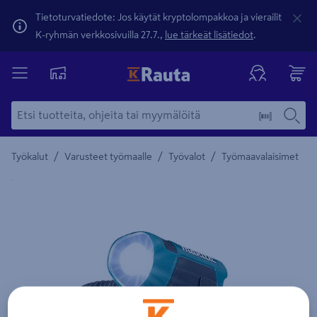
Tietoturvatiedote: Jos käytät kryptolompakkoa ja vierailit
K-ryhmän verkkosivuilla 27.7.,
lue tärkeät lisätiedot
.
/
/
/
Työkalut
Varusteet työmaalle
Työvalot
Työmaavalaisimet
Yksityiskohtainen kuvaus löytyy Tuotteen kuvaus -maamerki