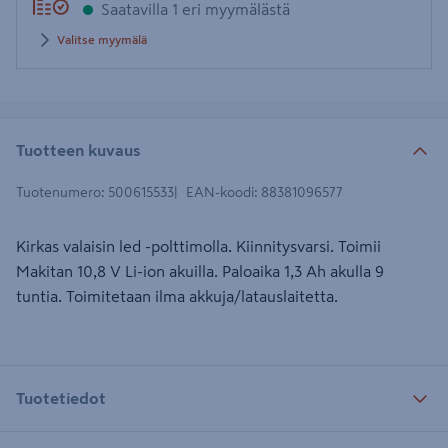
Saatavilla 1 eri myymälästä
Valitse myymälä
Tuotteen kuvaus
Tuotenumero
:
500615533
EAN-koodi
:
88381096577
Kirkas valaisin led -polttimolla. Kiinnitysvarsi. Toimii
Makitan 10,8 V Li-ion akuilla. Paloaika 1,3 Ah akulla 9
tuntia. Toimitetaan ilma akkuja/latauslaitetta.
Tuotetiedot