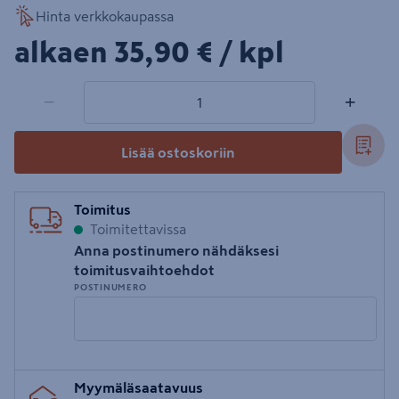
Hinta verkkokaupassa
35,90€/kpl
alkaen
35,90 €
/ kpl
1 tuotetta
Määrä
−
+
Lisää ostoskoriin
Toimitus
Toimitettavissa
Anna postinumero nähdäksesi
toimitusvaihtoehdot
POSTINUMERO
Syötä
Myymäläsaatavuus
postinumero