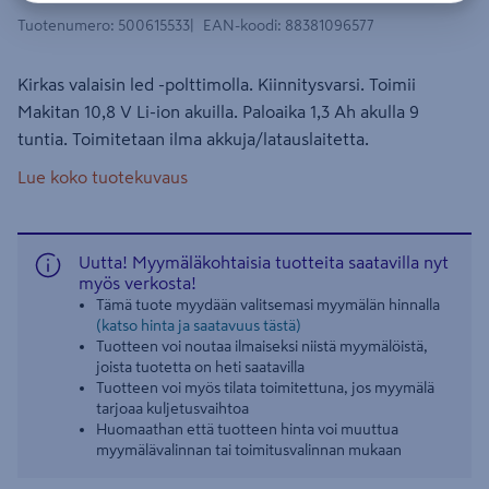
Tuotenumero
:
500615533
EAN-koodi
:
88381096577
Kirkas valaisin led -polttimolla. Kiinnitysvarsi. Toimii
Makitan 10,8 V Li-ion akuilla. Paloaika 1,3 Ah akulla 9
tuntia. Toimitetaan ilma akkuja/latauslaitetta.
Lue koko tuotekuvaus
Uutta! Myymäläkohtaisia tuotteita saatavilla nyt
myös verkosta!
Tämä tuote myydään valitsemasi myymälän hinnalla
(katso hinta ja saatavuus tästä)
Tuotteen voi noutaa ilmaiseksi niistä myymälöistä,
joista tuotetta on heti saatavilla
Tuotteen voi myös tilata toimitettuna, jos myymälä
tarjoaa kuljetusvaihtoa
Huomaathan että tuotteen hinta voi muuttua
myymälävalinnan tai toimitusvalinnan mukaan