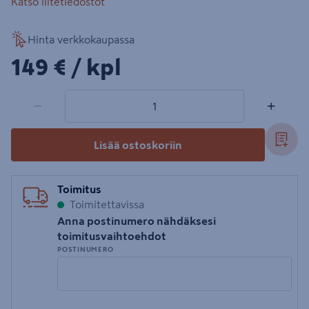
Katso liitetiedostot
Hinta verkkokaupassa
149€/kpl
149 €
/ kpl
1 tuotetta
Määrä
−
+
Lisää ostoskoriin
Toimitus
Toimitettavissa
Anna postinumero nähdäksesi
toimitusvaihtoehdot
POSTINUMERO