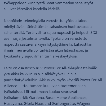
työkappaleen kiinnitystä. Vaativammatkin sahaustyöt
sujuvat kätevästi kahdella kädellä.
NanoBlade-teknologialla varustettu työkalu takaa
miellyttävän, tärinättömän sahauksen huoltovapaalla
sahanterällä. Teränvaihto sujuu nopeasti ja helposti SDS-
asennusjärjestelmän avulla. Työkalu on varustettu
nopeutta säätävällä käynnistyskytkimellä. Lataustilan
ilmaisimen avulla voi tarkistaa akun lataustason, ja
työskentely sujuu ilman turhia keskeytyksiä.
Laite on osa Bosch 18 V Power For All-akkujärjestelmää:
yksi akku kaikkiin 18 V:n sähkötyökaluihin ja
puutarhatyökaluihin. Akkua voi myös käyttää Power For All
Alliance -liittoutumaan kuuluvien tuotemerkkien
työkaluissa. Liittoutumaan kuuluu seuraavat
työkalumerkit: Gardena, Bosch Home Appliances,
Husqvarna, Gloria Haus und Gartengeräte, Wagner,