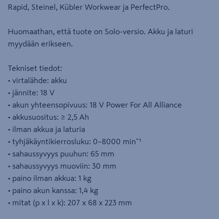
Rapid, Steinel, Kübler Workwear ja PerfectPro.
Huomaathan, että tuote on Solo-versio. Akku ja laturi
myydään erikseen.
Tekniset tiedot:
• virtalähde: akku
• jännite: 18 V
• akun yhteensopivuus: 18 V Power For All Alliance
• akkusuositus: ≥ 2,5 Ah
• ilman akkua ja laturia
• tyhjäkäyntikierrosluku: 0–8000 minˉ¹
• sahaussyvyys puuhun: 65 mm
• sahaussyvyys muoviin: 30 mm
• paino ilman akkua: 1 kg
• paino akun kanssa: 1,4 kg
• mitat (p x l x k): 207 x 68 x 223 mm