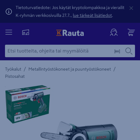
Tietoturvatiedote: Jos käytät kryptolompakkoa ja vierailit
K-ryhmän verkkosivuilla 27.7.,
lue tärkeät lisätiedot
.
/
/
Työkalut
Metallintyöstökoneet ja puuntyöstökoneet
Pistosahat
Yksityiskohtainen kuvaus löytyy Tuotteen kuvaus -maamerki