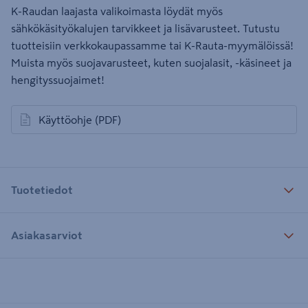
K-Raudan laajasta valikoimasta löydät myös
sähkökäsityökalujen tarvikkeet ja lisävarusteet. Tutustu
tuotteisiin verkkokaupassamme tai K-Rauta-myymälöissä!
Muista myös suojavarusteet, kuten suojalasit, -käsineet ja
hengityssuojaimet!
Käyttöohje
(PDF)
avautuu uuteen välilehteen
Tuotetiedot
Asiakasarviot