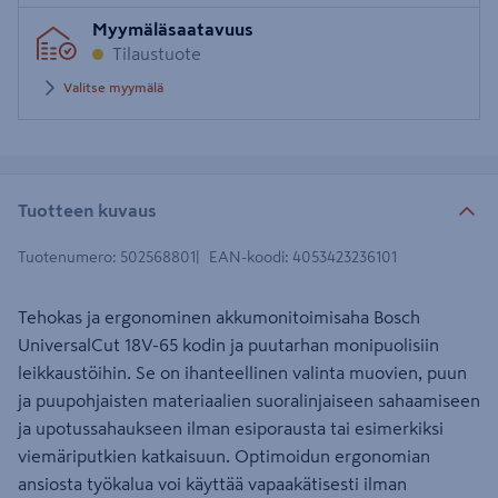
Syötä
Myymäläsaatavuus
postinumero
Tilaustuote
Valitse myymälä
Tuotteen kuvaus
Tuotenumero
:
502568801
EAN-koodi
:
4053423236101
Tehokas ja ergonominen akkumonitoimisaha Bosch
UniversalCut 18V-65 kodin ja puutarhan monipuolisiin
leikkaustöihin. Se on ihanteellinen valinta muovien, puun
ja puupohjaisten materiaalien suoralinjaiseen sahaamiseen
ja upotussahaukseen ilman esiporausta tai esimerkiksi
viemäriputkien katkaisuun. Optimoidun ergonomian
ansiosta työkalua voi käyttää vapaakätisesti ilman