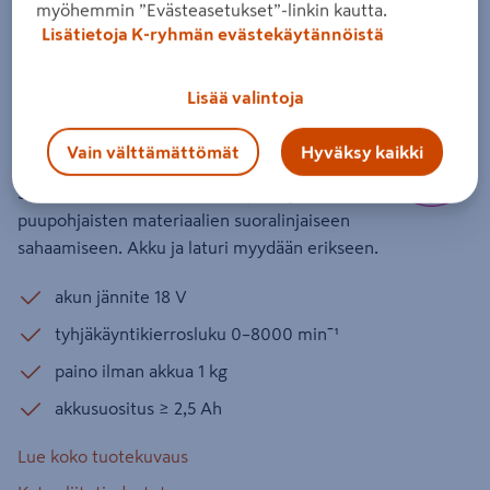
Akkumonitoimisaha Bosch
myöhemmin ”Evästeasetukset”-linkin kautta.
Lisätietoja K-ryhmän evästekäytännöistä
UniversalCut 18V-65 Solo
Tuotenumero
:
502568801
EAN-koodi
:
4053423236101
Lisää valintoja
Tehokas ja ergonominen akkumonitoimisaha
Vain välttämättömät
Hyväksy kaikki
kodin ja puutarhan monipuolisiin leikkaustöihin.
Sopii erinomaisesti muovien, puun ja
puupohjaisten materiaalien suoralinjaiseen
sahaamiseen. Akku ja laturi myydään erikseen.
akun jännite 18 V
tyhjäkäyntikierrosluku 0–8000 minˉ¹
paino ilman akkua 1 kg
akkusuositus ≥ 2,5 Ah
Lue koko tuotekuvaus