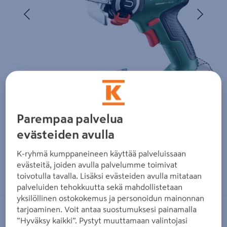
Edellinen
Seura
Parempaa palvelua
evästeiden avulla
K-ryhmä kumppaneineen käyttää palveluissaan
evästeitä, joiden avulla palvelumme toimivat
Zoomaa kuvaa sormilla kosketusnäytöllä
toivotulla tavalla. Lisäksi evästeiden avulla mitataan
palveluiden tehokkuutta sekä mahdollistetaan
yksilöllinen ostokokemus ja personoidun mainonnan
tarjoaminen. Voit antaa suostumuksesi painamalla
BOSCH GREEN
”Hyväksy kaikki”. Pystyt muuttamaan valintojasi