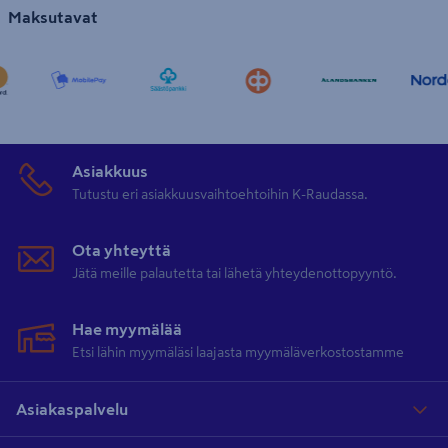
Maksutavat
Asiakkuus
Tutustu eri asiakkuusvaihtoehtoihin K-Raudassa.
Ota yhteyttä
Jätä meille palautetta tai lähetä yhteydenottopyyntö.
Hae myymälää
Etsi lähin myymäläsi laajasta myymäläverkostostamme
Asiakaspalvelu