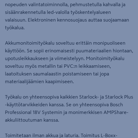
nopeuden valintatoiminnolla, pehmustetulla kahvalla ja
sisäänrakennetulla led-valolla työskentelyalueen
valaisuun. Elektroninen kennosuojaus auttaa suojaamaan
työkalua.
Akkumonitoimityökalu soveltuu erittäin monipuoliseen
käyttöön. Se sopii erinomaisesti puumateriaalien hiontaan,
upotusleikkaukseen ja viimeistelyyn. Monitoimityökalu
soveltuu myös metallin tai PVC:n leikkaamiseen,
laatoituksen saumalaastin poistamiseen tai jopa
materiaalijäämien kaapimiseen.
Työkalu on yhteensopiva kaikkien Starlock- ja Starlock Plus
-käyttötarvikkeiden kanssa. Se on yhteensopiva Bosch
Professional 18V Systemin ja monimerkkisen AMPShare-
akkuliittoutuman kanssa.
Toimitetaan ilman akkua ja laturia. Toimitus L-Boxx-