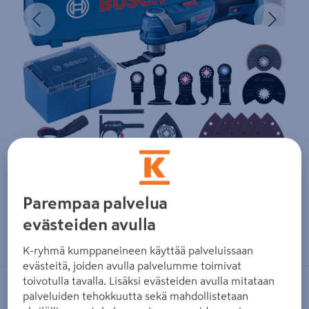
Edellinen
Seura
Parempaa palvelua
evästeiden avulla
Zoomaa kuvaa sormilla kosketusnäytöllä
K-ryhmä kumppaneineen käyttää palveluissaan
evästeitä, joiden avulla palvelumme toimivat
toivotulla tavalla. Lisäksi evästeiden avulla mitataan
BOSCH BLUE
palveluiden tehokkuutta sekä mahdollistetaan