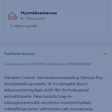
Syötä
Myymäläsaatavuus
postinumero
Tilaustuote
Valitse myymälä
Tuotteen kuvaus
Tuotenumero
:
502615759
EAN-koodi
:
4059952606859
Vibration Control -tärinävaimennuksella ja Starlock Plus -
kiinnityksellä varustettu 18 V:n kompakti Bosch-
akkumonitoimityökalu GOP 18V-34 Professional
ammattilaiselle. Patentoidulla Snap-In-
lukitusjärjestelmällä varustettu monitoimityökalu
mahdollistaa terien vaihtamisen vain muutamassa