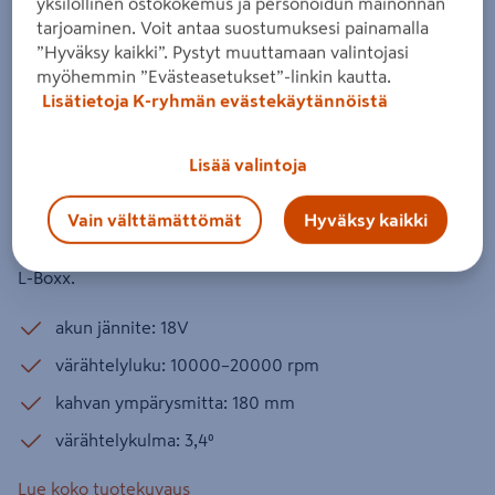
yksilöllinen ostokokemus ja personoidun mainonnan
Akkumonitoimityökalu Bosch GOP
tarjoaminen. Voit antaa suostumuksesi painamalla
18V-34 Starlock Solo L-Boxx Kit
”Hyväksy kaikki”. Pystyt muuttamaan valintojasi
myöhemmin ”Evästeasetukset”-linkin kautta.
Tuotenumero
:
502615759
EAN-koodi
:
4059952606859
Lisätietoja K-ryhmän evästekäytännöistä
Kompakti akkumonitoimityökalu Starlock Plus -
Lisää valintoja
kiinnityksellä ammattilaiselle. Terän vaihto
sekunneissa. 50 % pienempi tärinätaso. Ohut
Vain välttämättömät
Hyväksy kaikki
kahva (ympärysmitta vain 180 mm) ja akun
asento parantavat työkalun hallintaa. Ei akkua.
L-Boxx.
akun jännite: 18V
värähtelyluku: 10000–20000 rpm
kahvan ympärysmitta: 180 mm
värähtelykulma: 3,4⁰
Lue koko tuotekuvaus