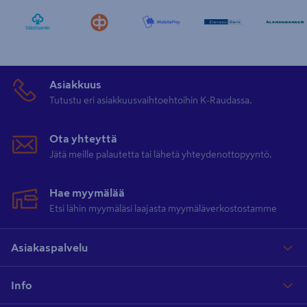
Asiakkuus
Tutustu eri asiakkuusvaihtoehtoihin K-Raudassa.
Ota yhteyttä
Jätä meille palautetta tai lähetä yhteydenottopyyntö.
Hae myymälää
Etsi lähin myymäläsi laajasta myymäläverkostostamme
Asiakaspalvelu
Info