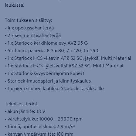
laukussa.
Toimitukseen sisältyy:
• 4 x upotussahanterää
• 2 x segmenttisahanterää
• 1 x Starlock-kärkihiomalevy AVZ 93 G
• 5 x hiomapaperia, K 2 x 80, 2 x 120, 1 x 240
• 1 x Starlock HCS -kaavin ATZ 52 SC, jäykkä, Multi Material
• 1 x Starlock HCS -yleisveitsi ASZ 32 SC, Multi Material
• 1 x Starlock-syvyydenrajoitin Expert
• Starlock-imuadapteri ja kiinnityskaulus
• 1 x pieni sininen laatikko Starlock-tarvikkeille
Tekniset tiedot:
• akun jännite: 18 V
• värähtelyluku: 10000 – 20000 rpm
• tärinä, upotusleikkaus: 3,9 m/s²
• kahvan ympärysmitta: 180 mm