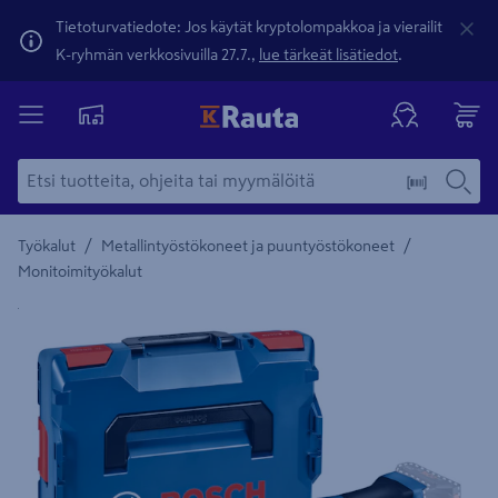
Tietoturvatiedote: Jos käytät kryptolompakkoa ja vierailit
K-ryhmän verkkosivuilla 27.7.,
lue tärkeät lisätiedot
.
/
/
Työkalut
Metallintyöstökoneet ja puuntyöstökoneet
Monitoimityökalut
Yksityiskohtainen kuvaus löytyy Tuotteen kuvaus -maamerki