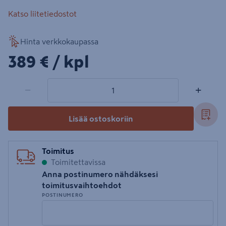
Katso liitetiedostot
Hinta verkkokaupassa
389€/kpl
389 €
/ kpl
1 tuotetta
Määrä
−
+
Lisää ostoskoriin
Toimitus
Toimitettavissa
Anna postinumero nähdäksesi
toimitusvaihtoehdot
POSTINUMERO