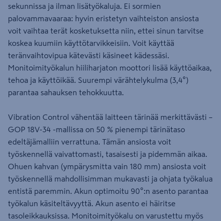
sekunnissa ja ilman lisätyökaluja. Ei sormien
palovammavaaraa: hyvin eristetyn vaihteiston ansiosta
voit vaihtaa terät kosketuksetta niin, ettei sinun tarvitse
koskea kuumiin käyttötarvikkeisiin. Voit käyttää
teränvaihtovipua kätevästi käsineet kädessäsi.
Monitoimityökalun hiiliharjaton moottori lisää käyttöaikaa,
tehoa ja käyttöikää. Suurempi värähtelykulma (3,4°)
parantaa sahauksen tehokkuutta.
Vibration Control vähentää laitteen tärinää merkittävästi –
GOP 18V-34 -mallissa on 50 % pienempi tärinätaso
edeltäjämalliin verrattuna. Tämän ansiosta voit
työskennellä vaivattomasti, tasaisesti ja pidemmän aikaa.
Ohuen kahvan (ympärysmitta vain 180 mm) ansiosta voit
työskennellä mahdollisimman mukavasti ja ohjata työkalua
entistä paremmin. Akun optimoitu 90°:n asento parantaa
työkalun käsiteltävyyttä. Akun asento ei häiritse
tasoleikkauksissa. Monitoimityökalu on varustettu myös