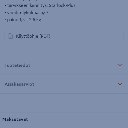
• tarvikkeen kiinnitys: Starlock-Plus
• värähtelykulma: 3,4⁰
• paino 1,5 – 2,6 kg
Käyttöohje
(PDF)
avautuu uuteen välilehteen
Tuotetiedot
Asiakasarviot
Maksutavat