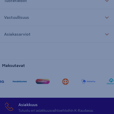
Tuotetiedot
Vastuullisuus
Asiakasarviot
Maksutavat
Asiakkuus
Tutustu eri asiakkuusvaihtoehtoihin K-Raudassa.