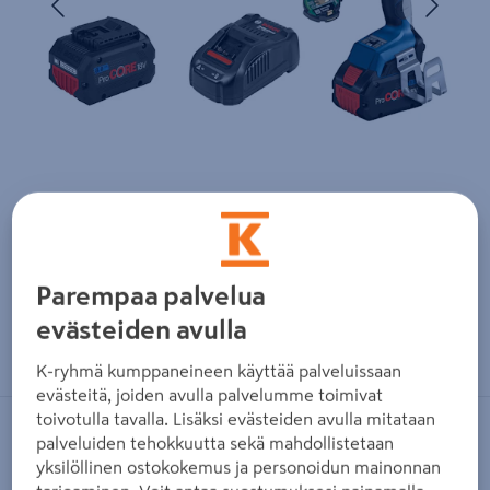
Parempaa palvelua
evästeiden avulla
Zoomaa kuvaa sormilla kosketusnäytöllä
K-ryhmä kumppaneineen käyttää palveluissaan
evästeitä, joiden avulla palvelumme toimivat
toivotulla tavalla. Lisäksi evästeiden avulla mitataan
BOSCH BLUE
palveluiden tehokkuutta sekä mahdollistetaan
yksilöllinen ostokokemus ja personoidun mainonnan
Akkumutterinväännin Bosch GDS