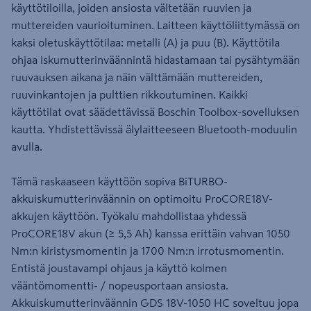
käyttötiloilla, joiden ansiosta vältetään ruuvien ja
muttereiden vaurioituminen. Laitteen käyttöliittymässä on
kaksi oletuskäyttötilaa: metalli (A) ja puu (B). Käyttötila
ohjaa iskumutterinväännintä hidastamaan tai pysähtymään
ruuvauksen aikana ja näin välttämään muttereiden,
ruuvinkantojen ja pulttien rikkoutuminen. Kaikki
käyttötilat ovat säädettävissä Boschin Toolbox-sovelluksen
kautta. Yhdistettävissä älylaitteeseen Bluetooth-moduulin
avulla.
Tämä raskaaseen käyttöön sopiva BiTURBO-
akkuiskumutterinväännin on optimoitu ProCORE18V-
akkujen käyttöön. Työkalu mahdollistaa yhdessä
ProCORE18V akun (≥ 5,5 Ah) kanssa erittäin vahvan 1050
Nm:n kiristysmomentin ja 1700 Nm:n irrotusmomentin.
Entistä joustavampi ohjaus ja käyttö kolmen
vääntömomentti- / nopeusportaan ansiosta.
Akkuiskumutterinväännin GDS 18V-1050 HC soveltuu jopa