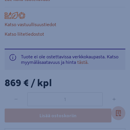
Katso vastuullisuustiedot
Katso liitetiedostot
Tuote ei ole ostettavissa verkkokaupasta. Katso
myymäläsaatavuus ja hinta
tästä.
869€/kpl
869 €
/ kpl
1 tuotetta
Määrä
−
+
Lisää ostoskoriin