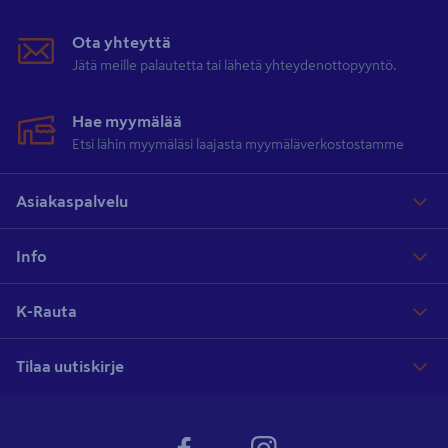
Ota yhteyttä
Jätä meille palautetta tai lähetä yhteydenottopyyntö.
Hae myymälää
Etsi lähin myymäläsi laajasta myymäläverkostostamme
Asiakaspalvelu
Info
K-Rauta
Tilaa uutiskirje