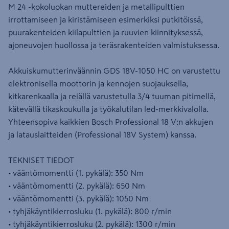
M 24 -kokoluokan muttereiden ja metallipulttien
irrottamiseen ja kiristämiseen esimerkiksi putkitöissä,
puurakenteiden kiilapulttien ja ruuvien kiinnityksessä,
ajoneuvojen huollossa ja teräsrakenteiden valmistuksessa.
Akkuiskumutterinväännin GDS 18V-1050 HC on varustettu
elektronisella moottorin ja kennojen suojauksella,
kitkarenkaalla ja reiällä varustetulla 3/4 tuuman pitimellä,
kätevällä tikaskoukulla ja työkalutilan led-merkkivalolla.
Yhteensopiva kaikkien Bosch Professional 18 V:n akkujen
ja latauslaitteiden (Professional 18V System) kanssa.
TEKNISET TIEDOT
• vääntömomentti (1. pykälä): 350 Nm
• vääntömomentti (2. pykälä): 650 Nm
• vääntömomentti (3. pykälä): 1050 Nm
• tyhjäkäyntikierrosluku (1. pykälä): 800 r/min
• tyhjäkäyntikierrosluku (2. pykälä): 1300 r/min