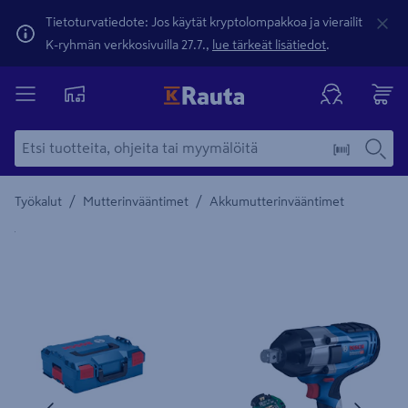
Tietoturvatiedote: Jos käytät kryptolompakkoa ja vierailit
K-ryhmän verkkosivuilla 27.7.,
lue tärkeät lisätiedot
.
/
/
Työkalut
Mutterinvääntimet
Akkumutterinvääntimet
Yksityiskohtainen kuvaus löytyy Tuotteen kuvaus -maamerki
Edellinen
Seura