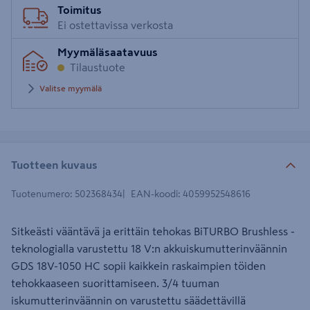
Toimitus
Ei ostettavissa verkosta
Myymäläsaatavuus
Tilaustuote
Valitse myymälä
Tuotteen kuvaus
Tuotenumero
:
502368434
EAN-koodi
:
4059952548616
Sitkeästi vääntävä ja erittäin tehokas BiTURBO Brushless -
teknologialla varustettu 18 V:n akkuiskumutterinväännin
GDS 18V-1050 HC sopii kaikkein raskaimpien töiden
tehokkaaseen suorittamiseen. 3/4 tuuman
iskumutterinväännin on varustettu säädettävillä