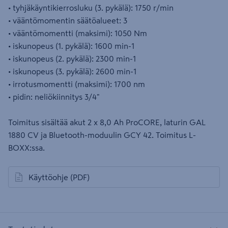
• tyhjäkäyntikierrosluku (3. pykälä): 1750 r/min
• vääntömomentin säätöalueet: 3
• vääntömomentti (maksimi): 1050 Nm
• iskunopeus (1. pykälä): 1600 min-1
• iskunopeus (2. pykälä): 2300 min-1
• iskunopeus (3. pykälä): 2600 min-1
• irrotusmomentti (maksimi): 1700 nm
• pidin: neliökiinnitys 3/4"
Toimitus sisältää akut 2 x 8,0 Ah ProCORE, laturin GAL
1880 CV ja Bluetooth-moduulin GCY 42. Toimitus L-
BOXX:ssa.
Käyttöohje
(PDF)
avautuu uuteen välilehteen