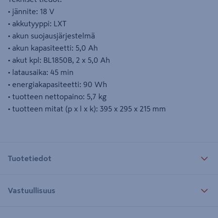
• jännite: 18 V
• akkutyyppi: LXT
• akun suojausjärjestelmä
• akun kapasiteetti: 5,0 Ah
• akut kpl: BL1850B, 2 x 5,0 Ah
• latausaika: 45 min
• energiakapasiteetti: 90 Wh
• tuotteen nettopaino: 5,7 kg
• tuotteen mitat (p x l x k): 395 x 295 x 215 mm
Tuotetiedot
Vastuullisuus