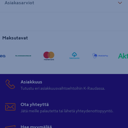
Asiakasarviot
Maksutavat
Asiakkuus
Tutustu eri asiakkuusvaihtoehtoihin K-Raudassa.
Ota yhteyttä
Jätä meille palautetta tai lähetä yhteydenottopyyntö.
Hae myymälää