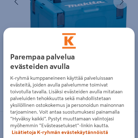
Parempaa palvelua
evästeiden avulla
K-ryhmä kumppaneineen käyttää palveluissaan
evästeitä, joiden avulla palvelumme toimivat
toivotulla tavalla. Lisäksi evästeiden avulla mitataan
Zoomaa kuvaa sormilla kosketusnäytöllä
palveluiden tehokkuutta sekä mahdollistetaan
yksilöllinen ostokokemus ja personoidun mainonnan
tarjoaminen. Voit antaa suostumuksesi painamalla
”Hyväksy kaikki”. Pystyt muuttamaan valintojasi
MAKITA
myöhemmin ”Evästeasetukset”-linkin kautta.
Lisätietoja K-ryhmän evästekäytännöistä
Akkupaketti Makita PowerPack