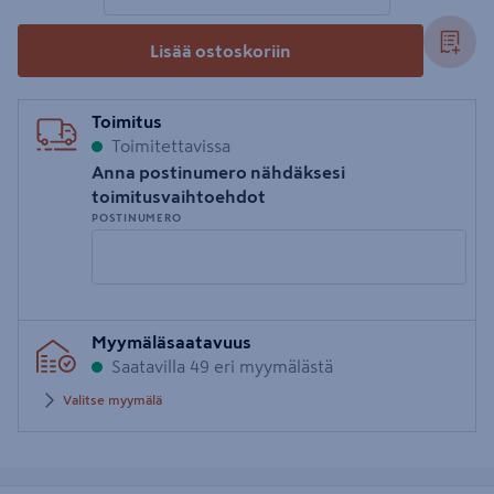
Lisää ostoskoriin
Toimitus
Toimitettavissa
Anna postinumero nähdäksesi
toimitusvaihtoehdot
POSTINUMERO
Syötä
Myymäläsaatavuus
postinumero
Saatavilla 49 eri myymälästä
Valitse myymälä