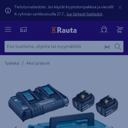
Tietoturvatiedote: Jos käytät kryptolompakkoa ja vierailit
K-ryhmän verkkosivuilla 27.7.,
lue tärkeät lisätiedot
.
/
Työkalut
Akut ja laturit
Yksityiskohtainen kuvaus löytyy Tuotteen kuvaus -maamerki
Edellinen
Seura