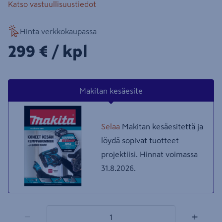
Katso vastuullisuustiedot
Hinta verkkokaupassa
299€/kpl
299 €
/ kpl
Makitan kesäesite
Selaa
Makitan kesäesitettä ja
löydä sopivat tuotteet
projektiisi. Hinnat voimassa
31.8.2026.
1 tuotetta
Määrä
−
+