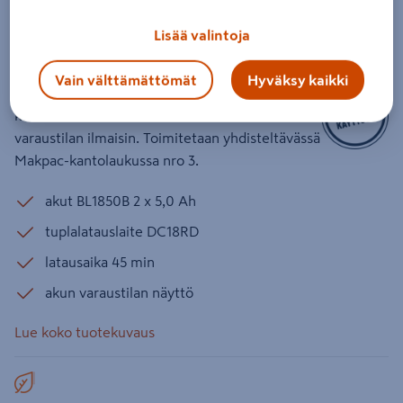
197629-2 18V LXT 2x5,0Ah
Lisää valintoja
Tuotenumero
:
501665897
EAN-koodi
:
88381463195
Vain välttämättömät
Hyväksy kaikki
Paketissa mukana kaksi 18 V:n 5,0 Ah:n akkua ja
kahden akun latauslaite DC18RD. Akuissa
varaustilan ilmaisin. Toimitetaan yhdisteltävässä
Makpac-kantolaukussa nro 3.
akut BL1850B 2 x 5,0 Ah
tuplalatauslaite DC18RD
latausaika 45 min
akun varaustilan näyttö
Lue koko tuotekuvaus