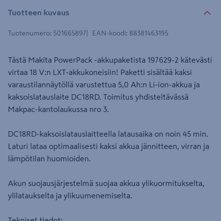
Tuotteen kuvaus
Tuotenumero
:
501665897
EAN-koodi
:
88381463195
Tästä Makita PowerPack -akkupaketista 197629-2 kätevästi
virtaa 18 V:n LXT-akkukoneisiin! Paketti sisältää kaksi
varaustilannäytöllä varustettua 5,0 Ah:n Li-ion-akkua ja
kaksoislatauslaite DC18RD. Toimitus yhdisteltävässä
Makpac-kantolaukussa nro 3.
DC18RD-kaksoislatauslaitteella latausaika on noin 45 min.
Laturi lataa optimaalisesti kaksi akkua jännitteen, virran ja
lämpötilan huomioiden.
Akun suojausjärjestelmä suojaa akkua ylikuormitukselta,
ylilataukselta ja ylikuumenemiselta.
Tekniset tiedot: