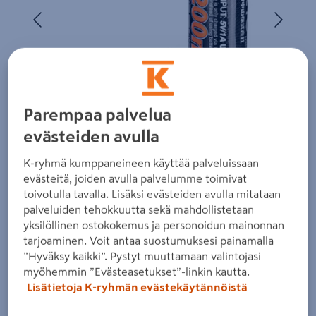
Edellinen
Seura
Parempaa palvelua
evästeiden avulla
K-ryhmä kumppaneineen käyttää palveluissaan
evästeitä, joiden avulla palvelumme toimivat
toivotulla tavalla. Lisäksi evästeiden avulla mitataan
palveluiden tehokkuutta sekä mahdollistetaan
yksilöllinen ostokokemus ja personoidun mainonnan
Zoomaa kuvaa sormilla kosketusnäytöllä
tarjoaminen. Voit antaa suostumuksesi painamalla
”Hyväksy kaikki”. Pystyt muuttamaan valintojasi
myöhemmin ”Evästeasetukset”-linkin kautta.
Lisätietoja K-ryhmän evästekäytännöistä
FENIX