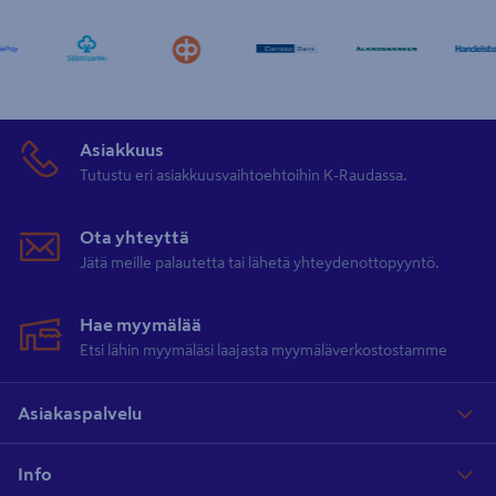
Asiakkuus
Tutustu eri asiakkuusvaihtoehtoihin K-Raudassa.
Ota yhteyttä
Jätä meille palautetta tai lähetä yhteydenottopyyntö.
Hae myymälää
Etsi lähin myymäläsi laajasta myymäläverkostostamme
Asiakaspalvelu
Info