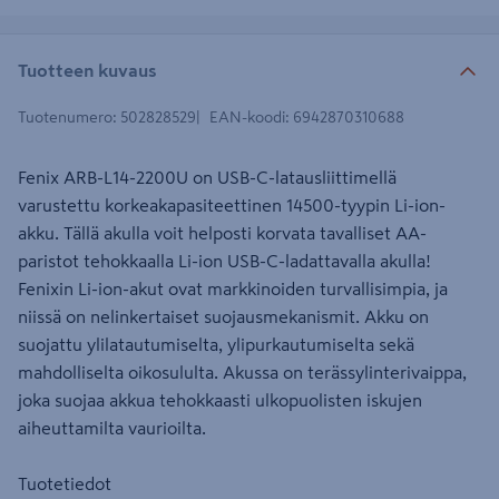
Tuotteen kuvaus
Tuotenumero
:
502828529
EAN-koodi
:
6942870310688
Fenix ARB-L14-2200U on USB-C-latausliittimellä
varustettu korkeakapasiteettinen 14500-tyypin Li-ion-
akku. Tällä akulla voit helposti korvata tavalliset AA-
paristot tehokkaalla Li-ion USB-C-ladattavalla akulla!
Fenixin Li-ion-akut ovat markkinoiden turvallisimpia, ja
niissä on nelinkertaiset suojausmekanismit. Akku on
suojattu ylilatautumiselta, ylipurkautumiselta sekä
mahdolliselta oikosululta. Akussa on terässylinterivaippa,
joka suojaa akkua tehokkaasti ulkopuolisten iskujen
aiheuttamilta vaurioilta.
Tuotetiedot