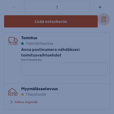
1 tuotetta
Määrä
−
+
Lisää ostoskoriin
Toimitus
Toimitettavissa
Anna postinumero nähdäksesi
toimitusvaihtoehdot
POSTINUMERO
Syötä
Myymäläsaatavuus
postinumero
Tilaustuote
Valitse myymälä