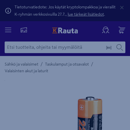
Tietoturvatiedote: Jos käytät kryptolompakkoa ja vierailit
K-ryhmän verkkosivuilla 27.7.,
lue tärkeät lisätiedot
.
/
/
Sähkö ja valaisimet
Taskulamput ja otsavalot
Valaisinten akut ja laturit
Yksityiskohtainen kuvaus löytyy Tuotteen kuvaus -maamerki