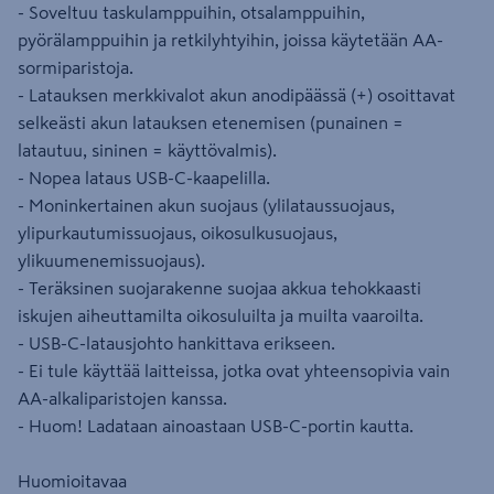
- Soveltuu taskulamppuihin, otsalamppuihin,
pyörälamppuihin ja retkilyhtyihin, joissa käytetään AA-
sormiparistoja.
- Latauksen merkkivalot akun anodipäässä (+) osoittavat
selkeästi akun latauksen etenemisen (punainen =
latautuu, sininen = käyttövalmis).
- Nopea lataus USB-C-kaapelilla.
- Moninkertainen akun suojaus (ylilataussuojaus,
ylipurkautumissuojaus, oikosulkusuojaus,
ylikuumenemissuojaus).
- Teräksinen suojarakenne suojaa akkua tehokkaasti
iskujen aiheuttamilta oikosuluilta ja muilta vaaroilta.
- USB-C-latausjohto hankittava erikseen.
- Ei tule käyttää laitteissa, jotka ovat yhteensopivia vain
AA-alkaliparistojen kanssa.
- Huom! Ladataan ainoastaan USB-C-portin kautta.
Huomioitavaa