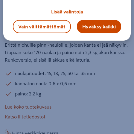
18V runkoversio
Lisää valintoja
Tuotenumero
:
501767533
EAN-koodi
:
88381835374
Vain välttämättömät
Hyväksy kaikki
5.0
1 arvostelu
Makita DPT353Z -pinninaulain sopii ammattikäyttöön.
Erittäin ohuille pinni-nauloille, joiden kanta ei jää näkyviin.
Lippaan koko 120 naulaa ja paino noin 2,3 kg akun kanssa.
Runkoversio, ei sisällä akkua eikä laturia.
naulapituudet: 15, 18, 25, 30 tai 35 mm
kannaton naula 0,6 x 0,6 mm
paino: 2,2 kg
Lue koko tuotekuvaus
Katso liitetiedostot
Hinta verkkokaupassa