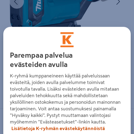
Parempaa palvelua
evästeiden avulla
K-ryhmä kumppaneineen käyttää palveluissaan
evästeitä, joiden avulla palvelumme toimivat
toivotulla tavalla. Lisäksi evästeiden avulla mitataan
Zoomaa kuvaa sormilla kosketusnäytöllä
palveluiden tehokkuutta sekä mahdollistetaan
yksilöllinen ostokokemus ja personoidun mainonnan
tarjoaminen. Voit antaa suostumuksesi painamalla
”Hyväksy kaikki”. Pystyt muuttamaan valintojasi
MAKITA
myöhemmin ”Evästeasetukset”-linkin kautta.
Lisätietoja K-ryhmän evästekäytännöistä
Akkupinninaulain Makita DPT353Z