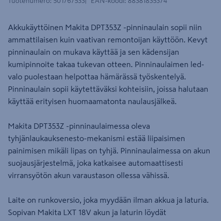
Tuotenumero
:
501767533
EAN-koodi
:
88381835374
Akkukäyttöinen Makita DPT353Z -pinninaulain sopii niin
ammattilaisen kuin vaativan remontoijan käyttöön. Kevyt
pinninaulain on mukava käyttää ja sen kädensijan
kumipinnoite takaa tukevan otteen. Pinninaulaimen led-
valo puolestaan helpottaa hämärässä työskentelyä.
Pinninaulain sopii käytettäväksi kohteisiin, joissa halutaan
käyttää erityisen huomaamatonta naulausjälkeä.
Makita DPT353Z -pinninaulaimessa oleva
tyhjänlaukauksenesto-mekanismi estää liipaisimen
painimisen mikäli lipas on tyhjä. Pinninaulaimessa on akun
suojausjärjestelmä, joka katkaisee automaattisesti
virransyötön akun varaustason ollessa vähissä.
Laite on runkoversio, joka myydään ilman akkua ja laturia.
Sopivan Makita LXT 18V akun ja laturin löydät