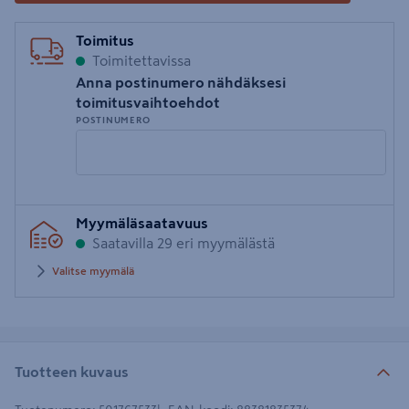
Toimitus
Toimitettavissa
Anna postinumero nähdäksesi
toimitusvaihtoehdot
POSTINUMERO
Syötä
Myymäläsaatavuus
postinumero
Saatavilla 29 eri myymälästä
Valitse myymälä
Tuotteen kuvaus