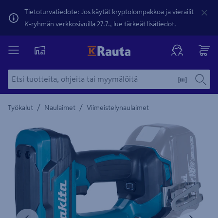
Tietoturvatiedote: Jos käytät kryptolompakkoa ja vierailit
K-ryhmän verkkosivuilla 27.7.,
lue tärkeät lisätiedot
.
/
/
Työkalut
Naulaimet
Viimeistelynaulaimet
Yksityiskohtainen kuvaus löytyy Tuotteen kuvaus -maamerki
Edellinen
Seura