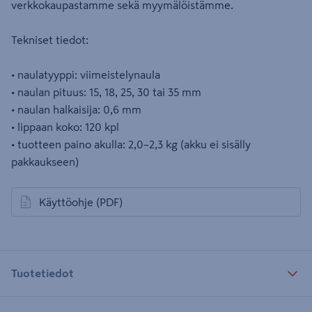
verkkokaupastamme sekä myymälöistämme.
Tekniset tiedot:
• naulatyyppi: viimeistelynaula
• naulan pituus: 15, 18, 25, 30 tai 35 mm
• naulan halkaisija: 0,6 mm
• lippaan koko: 120 kpl
• tuotteen paino akulla: 2,0–2,3 kg (akku ei sisälly
pakkaukseen)
Käyttöohje
(PDF)
avautuu uuteen välilehteen
Tuotetiedot