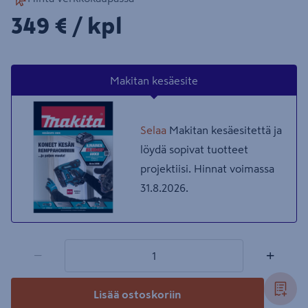
349€/kpl
349 €
/ kpl
Makitan kesäesite
Selaa
Makitan kesäesitettä ja
löydä sopivat tuotteet
projektiisi. Hinnat voimassa
31.8.2026.
1 tuotetta
Määrä
−
+
Lisää ostoskoriin