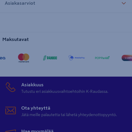
Asiakasarviot
Maksutavat
Asiakkuus
Tutustu eri asiakkuusvaihtoehtoihin K-Raudassa.
Ota yhteyttä
Jätä meille palautetta tai lähetä yhteydenottopyyntö.
Hae myymälää