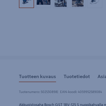
Tuotekuva 1
Tuotekuva 2
Tuotekuva 3
Tuotekuva 4
Tuotek
Tuotteen kuvaus
Tuotetiedot
Asi
Tuotenumero
:
502530898
EAN-koodi
:
4059952589084
Akkupistosaha Bosch GST 18V-125 S nuppikahvalla m