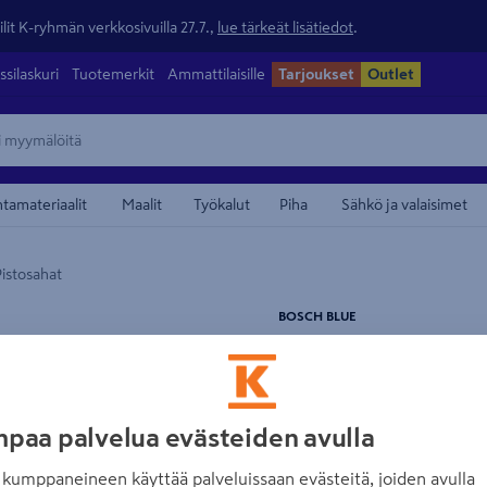
lit K-ryhmän verkkosivuilla 27.7.,
lue tärkeät lisätiedot
.
ssilaskuri
Tuotemerkit
Ammattilaisille
Tarjoukset
Outlet
ntamateriaalit
Maalit
Työkalut
Piha
Sähkö ja valaisimet
Pistosahat
maamerkistä
BOSCH BLUE
Akkupistosaha Bo
Tuotenumero
:
502530898
EA
paa palvelua evästeiden avulla
Akkupistosaha nuppikahval
järjestelmä, led-valo, 4-as
kumppaneineen käyttää palveluissaan evästeitä, joiden avulla