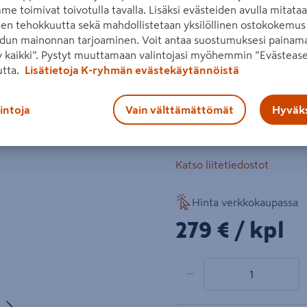
me toimivat toivotulla tavalla. Lisäksi evästeiden avulla mitata
irrotettava muovinen suoju
den tehokkuutta sekä mahdollistetaan yksilöllinen ostokokemus 
dun mainonnan tarjoaminen. Voit antaa suostumuksesi painama
akun jännite: 18 V
 kaikki”. Pystyt muuttamaan valintojasi myöhemmin ”Evästease
Seuraava
kierrosluku: 3500 min
utta.
Lisätietoja K-ryhmän evästekäytännöistä
leikkuusyvyys, puu: 1
lintoja
Vain välttämättömät
Hyväks
leikkuusyvyys, alumii
Lue koko tuotekuvaus
Katso liitetiedostot
Hinta verkkokaupassa
279€/kpl
279 €
/ kpl
1 tuotetta
Määrä
−
Seuraava