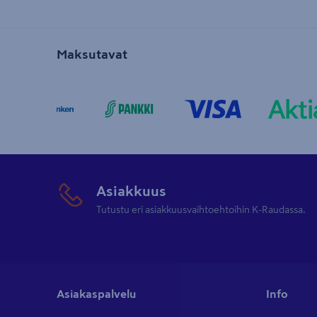
Maksutavat
Asiakkuus
Tutustu eri asiakkuusvaihtoehtoihin K-Raudassa.
Asiakaspalvelu
Info