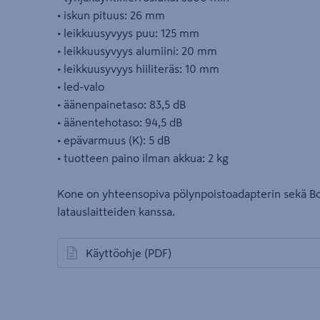
• iskun pituus: 26 mm
• leikkuusyvyys puu: 125 mm
• leikkuusyvyys alumiini: 20 mm
• leikkuusyvyys hiiliteräs: 10 mm
• led-valo
• äänenpainetaso: 83,5 dB
• äänentehotaso: 94,5 dB
• epävarmuus (K): 5 dB
• tuotteen paino ilman akkua: 2 kg
Kone on yhteensopiva pölynpoistoadapterin sekä Bos
latauslaitteiden kanssa.
Käyttöohje
(PDF)
avautuu uuteen välilehteen