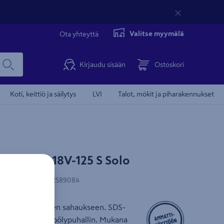
Valitse myymälä
Ota yhteyttä
Kirjaudu sisään
Ostoskori
Koti, keittiö ja säilytys
LVI
Talot, mökit ja piharakennukset
sch GST 18V-125 S Solo
N-koodi
:
4059952589084
la monipuoliseen sahaukseen. SDS-
teinen heiluri ja pölypuhallin. Mukana