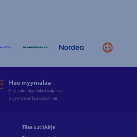
Hae myymälää
Etsi lähin myymäläsi laajasta
myymäläverkostostamme
Tilaa uutiskirje