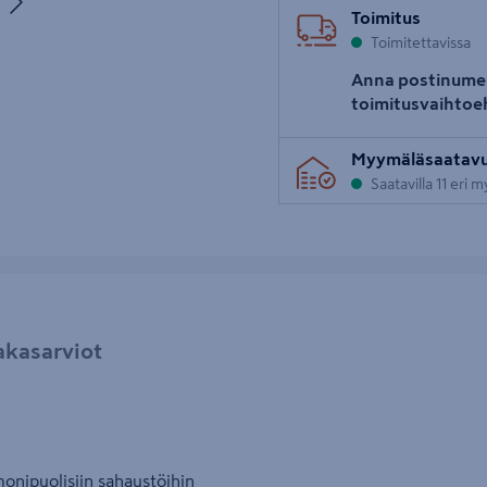
uva 5
Toimitus
Toimitettavissa
Anna postinume
toimitusvaihtoe
Myymäläsaatav
Saatavilla 11 eri 
akasarviot
onipuolisiin sahaustöihin