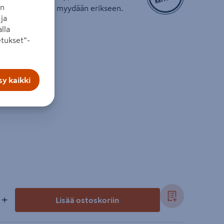
an
s. Akku ja laturi myydään erikseen.
ja
lla
tukset”-
ˉ¹
25 mm
y kaikki
ni: 20 mm
+
Lisää ostoskoriin