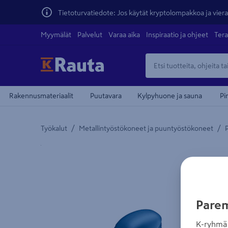
Tietoturvatiedote: Jos käytät kryptolompakkoa ja vierai
Myymälät
Palvelut
Varaa aika
Inspiraatio ja ohjeet
Tera
Rakennusmateriaalit
Puutavara
Kylpyhuone ja sauna
Pi
/
/
Työkalut
Metallintyöstökoneet ja puuntyöstökoneet
Yksityiskohtainen kuvaus löytyy Tuotteen kuvaus -
Parem
K-ryhmä 