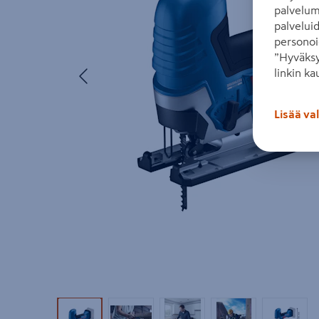
palvelum
palvelui
personoi
”Hyväksy
Edellinen
linkin ka
Lisää va