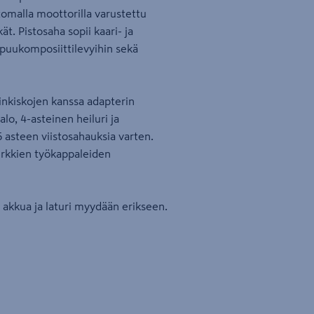
ttomalla moottorilla varustettu
ät. Pistosaha sopii kaari- ja
 puukomposiittilevyihin sekä
inkiskojen kanssa adapterin
lo, 4-asteinen heiluri ja
 asteen viistosahauksia varten.
erkkien työkappaleiden
akkua ja laturi myydään erikseen.