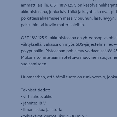
ammattilaisille. GST 18V-125 S on kestävä hiiliharja
akkupistosaha, jonka käyttöikä ja käyntiaika ovat pitk
poikittaissahaamiseen massiivipuuhun, lastulevyyn,
paksuihin tai koviin materiaaleihin.
GST 18V-125 S -akkupistosaha on yhteensopiva ohja
välityksellä. Sahassa on myös SDS-järjestelmä, led-va
pölypuhallin. Pistosahan pohjalevy voidaan säätää 45
Mukana toimitetaan irrotettava muovinen suojus h
suojaamiseen.
Huomaathan, että tämä tuote on runkoversio, jonka 
Tekniset tiedot:
• virtalähde: akku
• jännite: 18 V
• ilman akkua ja laturia
• tyhjäkäyntikierrosluku: 3500 minˉ¹