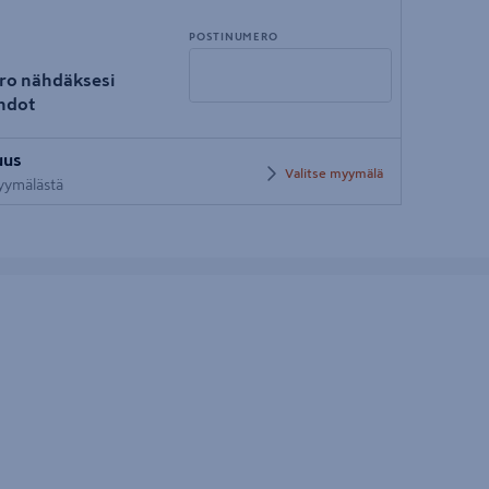
POSTINUMERO
ro nähdäksesi
hdot
Syötä
uus
postinumero
Valitse myymälä
myymälästä