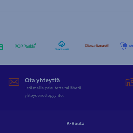
Ota yhteyttä
Jätä meille palautetta tai lähetä
yhteydenottopyyntö.
K-Rauta