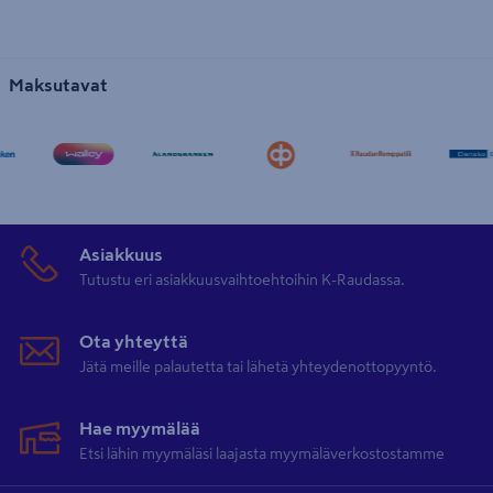
Maksutavat
Asiakkuus
Tutustu eri asiakkuusvaihtoehtoihin K-Raudassa.
Ota yhteyttä
Jätä meille palautetta tai lähetä yhteydenottopyyntö.
Hae myymälää
Etsi lähin myymäläsi laajasta myymäläverkostostamme