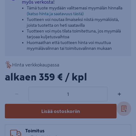
myös verkosta!
Tämä tuote myydään valitsemasi myymälän hinnalla
(katso hinta ja saatavuus tästä)
Tuotteen voi noutaa ilmaiseksi niistä myymälöistä,
joista tuotetta on heti saatavilla
Tuotteen voi myös tilata toimitettuna, jos myymälä
tarjoaa kuljetusvaihtoa
Huomaathan että tuotteen hinta voi muuttua
myymälävalinnan tai toimitusvalinnan mukaan
Hinta verkkokaupassa
359€/kpl
alkaen
359 €
/ kpl
1 tuotetta
Määrä
−
+
Lisää ostoskoriin
Toimitus