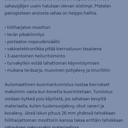
sahausjäljen usein halutaan olevan siistimpi. Matalan
painopisteen ansiosta sahaa on helppo hallita.
• hiiliharjaton moottori
• terän pikakiinnitys
• portaaton nopeudensäätö
• vakioelektroniikka pitää kierrosluvun tasaisena
• 3-asentoinen heiluritoiminto
• turvakytkin estää tahattoman käynnistymisen
• mukana teräsarja, muovinen pohjalevy ja imuriliitin
Automaattinen kuormantunnistus nostaa kierrokset
maksimiin vasta kun konetta kuormitetaan. Tunnistus
voidaan kytkeä pois käytöstä, jos sahataan kevyttä
materiaalia, kuten tuulensuojalevy, ohut vaneri ja
kovalevy. Järeä iskun pituus 26 mm yhdessä tehokkaan
hiiliharjattoman moottorin kanssa takaa erittäin tehokkaan
sahauksen paksussakin materiaalissa.