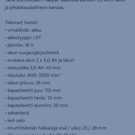
ja pikalatauslaitteen kanssa.
Tekniset tiedot:
• virtalähde: akku
• akkutyyppi: LXT
• jännite: 18 V
• akun suojausjärjestelmä
• mukana akut 2 x 5,0 Ah ja laturi
• latausaika 5,0 Ah: 45 min
• iskuluku: 800–3500 min⁻¹
• iskun pituus: 26 mm
• kapasiteetti puu: 135 mm
• kapasiteetti teräs: 10 mm
• kapasiteetti alumiini: 20 mm
• sahanterä
• led-valo
• imuriliitännän halkaisija sisä / ulko: 23 / 28 mm