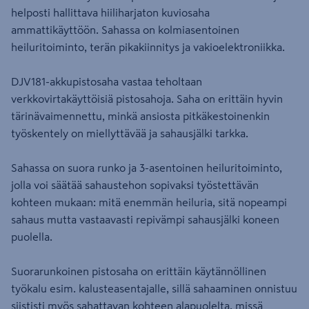
helposti hallittava hiiliharjaton kuviosaha
ammattikäyttöön. Sahassa on kolmiasentoinen
heiluritoiminto, terän pikakiinnitys ja vakioelektroniikka.
DJV181-akkupistosaha vastaa teholtaan
verkkovirtakäyttöisiä pistosahoja. Saha on erittäin hyvin
tärinävaimennettu, minkä ansiosta pitkäkestoinenkin
työskentely on miellyttävää ja sahausjälki tarkka.
Sahassa on suora runko ja 3-asentoinen heiluritoiminto,
jolla voi säätää sahaustehon sopivaksi työstettävän
kohteen mukaan: mitä enemmän heiluria, sitä nopeampi
sahaus mutta vastaavasti repivämpi sahausjälki koneen
puolella.
Suorarunkoinen pistosaha on erittäin käytännöllinen
työkalu esim. kalusteasentajalle, sillä sahaaminen onnistuu
siististi myös sahattavan kohteen alapuolelta, missä