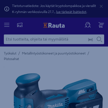
Tietoturvatiedote: Jos käytät kryptolompakkoa ja vierailit
K-ryhmän verkkosivuilla 27.7.,
lue tärkeät lisätiedot
.
/
/
Työkalut
Metallintyöstökoneet ja puuntyöstökoneet
Pistosahat
Yksityiskohtainen kuvaus löytyy Tuotteen kuvaus -maamerki