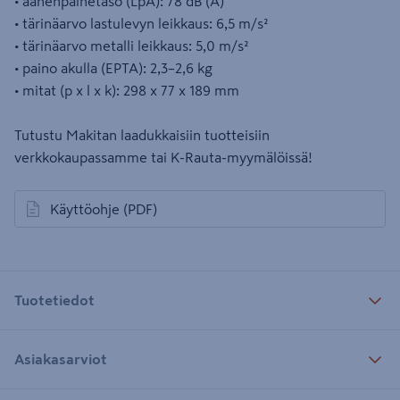
• äänenpainetaso (LpA): 78 dB (A)
• tärinäarvo lastulevyn leikkaus: 6,5 m/s²
• tärinäarvo metalli leikkaus: 5,0 m/s²
• paino akulla (EPTA): 2,3–2,6 kg
• mitat (p x l x k): 298 x 77 x 189 mm
Tutustu Makitan laadukkaisiin tuotteisiin
verkkokaupassamme tai K-Rauta-myymälöissä!
Käyttöohje
(PDF)
avautuu uuteen välilehteen
Tuotetiedot
Asiakasarviot