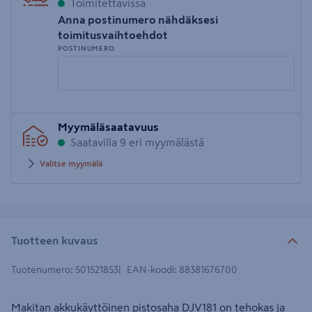
Toimitettavissa
Anna postinumero nähdäksesi
toimitusvaihtoehdot
POSTINUMERO
Syötä
Myymäläsaatavuus
postinumero
Saatavilla 9 eri myymälästä
Valitse myymälä
Tuotteen kuvaus
Tuotenumero
:
501521853
EAN-koodi
:
88381676700
Makitan akkukäyttöinen pistosaha DJV181 on tehokas ja