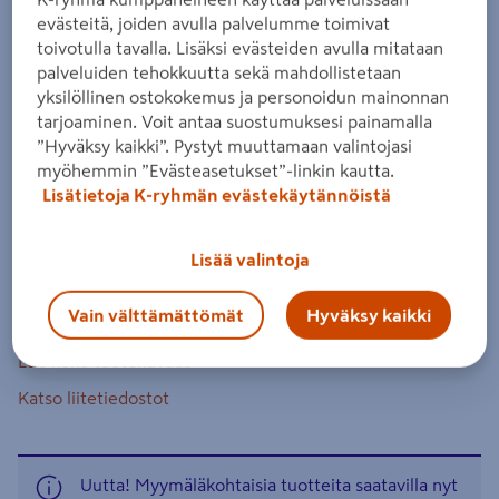
Akkupistosaha Makita DJV181RTJ
evästeitä, joiden avulla palvelumme toimivat
18V LXT 2x5,0Ah
toivotulla tavalla. Lisäksi evästeiden avulla mitataan
palveluiden tehokkuutta sekä mahdollistetaan
Tuotenumero
:
501521853
EAN-koodi
:
88381676700
yksilöllinen ostokokemus ja personoidun mainonnan
tarjoaminen. Voit antaa suostumuksesi painamalla
Suorarunkoinen hiiliharjaton pistosaha ammattilaiselle.
”Hyväksy kaikki”. Pystyt muuttamaan valintojasi
Kierrosluku säädettävissä 800–3500 min⁻¹, isku 26 mm.
myöhemmin ”Evästeasetukset”-linkin kautta.
Lisätietoja K-ryhmän evästekäytännöistä
Kapasiteetti puu 135 mm. Heiluri, terän pikakiinnitys.
Makpac-laukussa, mukana akut 2 x 5,0 Ah ja pikalaturi.
Lisää valintoja
18 V LXT -järjestelmä
kierrosluku 800–3500 min⁻¹
Vain välttämättömät
Hyväksy kaikki
Lue koko tuotekuvaus
Katso liitetiedostot
Uutta! Myymäläkohtaisia tuotteita saatavilla nyt