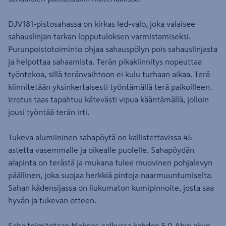
DJV181-pistosahassa on kirkas led-valo, joka valaisee
sahauslinjan tarkan lopputuloksen varmistamiseksi.
Purunpoistotoiminto ohjaa sahauspölyn pois sahauslinjasta
ja helpottaa sahaamista. Terän pikakiinnitys nopeuttaa
työntekoa, sillä teränvaihtoon ei kulu turhaan aikaa. Terä
kiinnitetään yksinkertaisesti työntämällä terä paikoilleen.
Irrotus taas tapahtuu kätevästi vipua kääntämällä, jolloin
jousi työntää terän irti.
Tukeva alumiininen sahapöytä on kallistettavissa 45
astetta vasemmalle ja oikealle puolelle. Sahapöydän
alapinta on terästä ja mukana tulee muovinen pohjalevyn
päällinen, joka suojaa herkkiä pintoja naarmuuntumiselta.
Sahan kädensijassa on liukumaton kumipinnoite, josta saa
hyvän ja tukevan otteen.
Saha toimitetaan Makpac-salkussa kahden 5,0 Ah:n akun