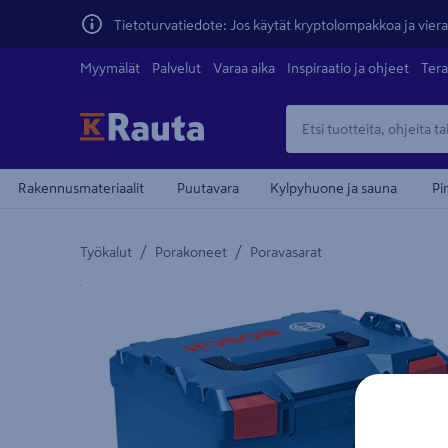
Tietoturvatiedote: Jos käytät kryptolompakkoa ja vierai
Myymälät
Palvelut
Varaa aika
Inspiraatio ja ohjeet
Tera
Rakennusmateriaalit
Puutavara
Kylpyhuone ja sauna
Pi
/
/
Työkalut
Porakoneet
Poravasarat
Yksityiskohtainen kuvaus löytyy Tuotteen kuvaus -