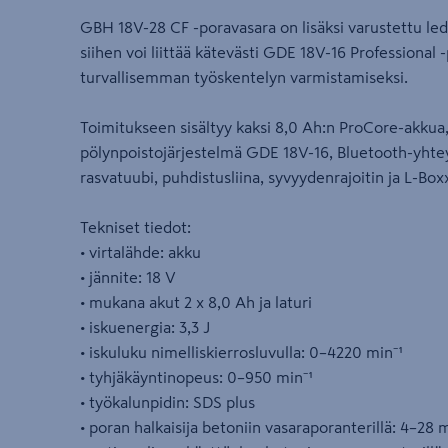
GBH 18V-28 CF -poravasara on lisäksi varustettu led-v
siihen voi liittää kätevästi GDE 18V-16 Professional
turvallisemman työskentelyn varmistamiseksi.
Toimitukseen sisältyy kaksi 8,0 Ah:n ProCore-akkua
pölynpoistojärjestelmä GDE 18V-16, Bluetooth-yhte
rasvatuubi, puhdistusliina, syvyydenrajoitin ja L-Box
Tekniset tiedot:
• virtalähde: akku
• jännite: 18 V
• mukana akut 2 x 8,0 Ah ja laturi
• iskuenergia: 3,3 J
• iskuluku nimelliskierrosluvulla: 0–4220 min⁻¹
• tyhjäkäyntinopeus: 0–950 min⁻¹
• työkalunpidin: SDS plus
• poran halkaisija betoniin vasaraporanterillä: 4–28