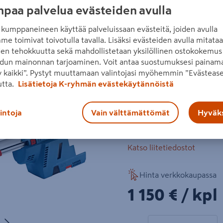
paa palvelua evästeiden avulla
kivimateriaaliin, tiiliseinää
KickBack Control, selkeä k
kumppaneineen käyttää palveluissaan evästeitä, joiden avulla
akut 2 x 8,0 Ah ja laturi.
me toimivat toivotulla tavalla. Lisäksi evästeiden avulla mitata
Seuraava
den tehokkuutta sekä mahdollistetaan yksilöllinen ostokokemus 
akun jännite 18 V
dun mainonnan tarjoaminen. Voit antaa suostumuksesi painama
 kaikki”. Pystyt muuttamaan valintojasi myöhemmin ”Evästease
iskuenergia maks. 3,3 
utta.
Lisätietoja K-ryhmän evästekäytännöistä
poran halkaisija beto
iskuluku 0–4220 min⁻¹
lintoja
Vain välttämättömät
Hyväks
Lue koko tuotekuvaus
Katso liitetiedostot
Hinta verkkokaupassa
1150€/kpl
1 150 €
/ kpl
Seuraava
1 tuotetta
Määrä