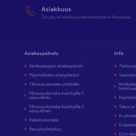
Asiakkuus
Tutustu eri asiakkuusvaihtoehtoihin K-Raudassa.
Asiakaspalvelu
Info
Verkkokaupan asiakaspalvelu
Tietosuo
Myymälöiden yhteystiedot
Saavutet
Tilinavauslomake yrityksille
Verkkokau
toimitus
Tilinavauslomake kuluttajille 1.
vastuullinen
Käyttöe
Tilinavauslomake kuluttajille 2.
Takuu ja
vastuullinen
K-ryhmän
Palautuslomake
Evästeas
Peruutusilmoitus
EU:n dat