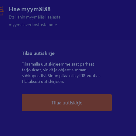
Hae myymälää
Etsi lähin myymäläsi laajasta
myymäläverkostostamme
Tilaa uutiskirje
Tilaamalla uutiskirjeemme saat parhaat
tarjoukset, vinkit ja ohjeet suoraan
sähköpostiisi. Sinun pitää olla yli 18-vuotias
tilataksesi uutiskirjeen.
Tilaa uutiskirje