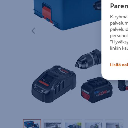
Parem
K-ryhmä 
palvelum
Edellinen
palvelui
personoi
”Hyväksy
linkin ka
Lisää va