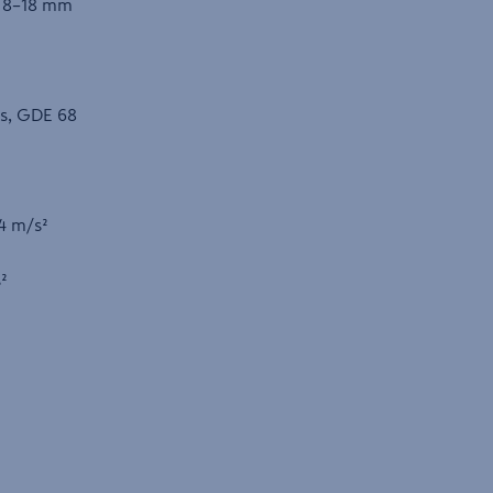
ä: 8–18 mm
us, GDE 68
14 m/s²
s²