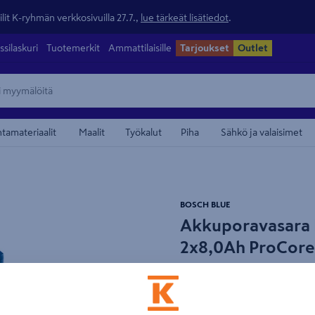
lit K-ryhmän verkkosivuilla 27.7.,
lue tärkeät lisätiedot
.
ssilaskuri
Tuotemerkit
Ammattilaisille
Tarjoukset
Outlet
ntamateriaalit
Maalit
Työkalut
Piha
Sähkö ja valaisimet
maamerkistä
BOSCH BLUE
Akkuporavasara 
2x8,0Ah ProCore
Tuotenumero
:
502566724
EA
Erittäin tehokas akkuporav