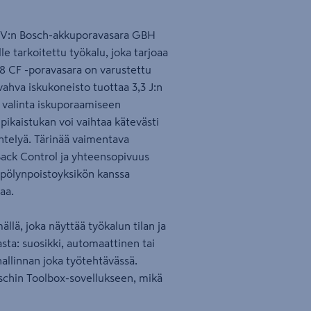
 18 V:n Bosch-akkuporavasara GBH
le tarkoitettu työkalu, joka tarjoaa
28 CF -poravasara on varustettu
ivahva iskukoneisto tuottaa 3,3 J:n
 valinta iskuporaamiseen
n pikaistukan voi vaihtaa kätevästi
ntelyä. Tärinää vaimentava
Back Control ja yhteensopivuus
pölynpoistoyksikön kanssa
aa.
llä, joka näyttää työkalun tilan ja
asta: suosikki, automaattinen tai
llinnan joka työtehtävässä.
schin Toolbox-sovellukseen, mikä