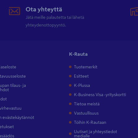
Ota yhteyttä
Jätä meille palautetta tai lähetä
yhteydenottopyyntö.
K-Rauta
jaseloste
Tuotemerkit
tavuusseloste
Esitteet
pan tilaus- ja
K-Plussa
ehdot
K-Business Visa -yrityskortti
hdot
Tietoa meistä
 virhevastuu
Vastuullisuus
 evästekäytännöt
Töihin K-Rautaan
etukset
Uutiset ja yhteystiedot
asäädös
medialle