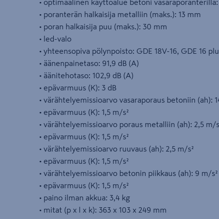
• optimaalinen käyttöalue betoni vasaraporanterill
• poranterän halkaisija metalliin (maks.): 13 mm
• poran halkaisija puu (maks.): 30 mm
• led-valo
• yhteensopiva pölynpoisto: GDE 18V-16, GDE 16 pl
• äänenpainetaso: 91,9 dB (A)
• äänitehotaso: 102,9 dB (A)
• epävarmuus (K): 3 dB
• värähtelyemissioarvo vasaraporaus betoniin (ah): 
• epävarmuus (K): 1,5 m/s²
• värähtelyemissioarvo poraus metalliin (ah): 2,5 m/
• epävarmuus (K): 1,5 m/s²
• värähtelyemissioarvo ruuvaus (ah): 2,5 m/s²
• epävarmuus (K): 1,5 m/s²
• värähtelyemissioarvo betonin piikkaus (ah): 9 m/s²
• epävarmuus (K): 1,5 m/s²
• paino ilman akkua: 3,4 kg
• mitat (p x l x k): 363 x 103 x 249 mm