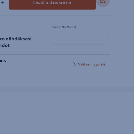
+
Lisää ostoskoriin
POSTINUMERO
ro nähdäksesi
hdot
Syötä
uus
postinumero
Valitse myymälä