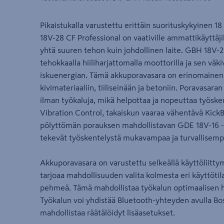
Pikaistukalla varustettu erittäin suorituskykyinen
18V-28 CF Professional on vaativille ammattikäyttäjil
yhtä suuren tehon kuin johdollinen laite. GBH 18V-
tehokkaalla hiiliharjattomalla moottorilla ja sen väk
iskuenergian. Tämä akkuporavasara on erinomainen
kivimateriaaliin, tiiliseinään ja betoniin. Poravasara
ilman työkaluja, mikä helpottaa ja nopeuttaa työske
Vibration Control, takaiskun vaaraa vähentävä Kick
pölyttömän porauksen mahdollistavan GDE 18V-16 -
tekevät työskentelystä mukavampaa ja turvallisemp
Akkuporavasara on varustettu selkeällä käyttöliittymä
tarjoaa mahdollisuuden valita kolmesta eri käyttötil
pehmeä. Tämä mahdollistaa työkalun optimaalisen ha
Työkalun voi yhdistää Bluetooth-yhteyden avulla Bo
mahdollistaa räätälöidyt lisäasetukset.