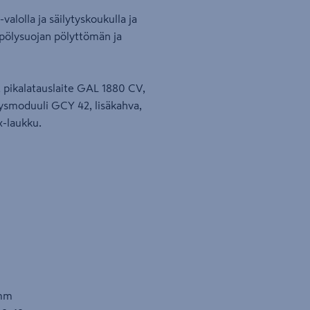
alolla ja säilytyskoukulla ja
 -pölysuojan pölyttömän ja
, pikalatauslaite GAL 1880 CV,
ysmoduuli GCY 42, lisäkahva,
x-laukku.
 mm