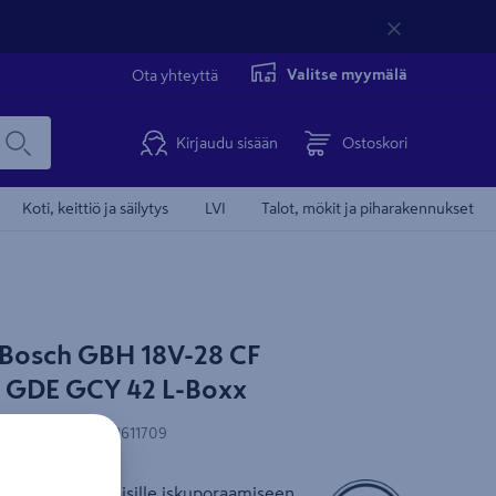
Valitse myymälä
Ota yhteyttä
Kirjaudu sisään
Ostoskori
Koti, keittiö ja säilytys
LVI
Talot, mökit ja piharakennukset
Bosch GBH 18V-28 CF
 GDE GCY 42 L-Boxx
N-koodi
:
4059952611709
asara ammattilaisille iskuporaamiseen