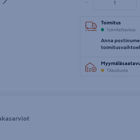
−
uva 5
Toimitus
Toimitettavissa
Anna postinume
toimitusvaihtoe
Myymäläsaatav
Tilaustuote
akasarviot