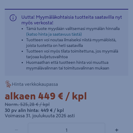
Uutta! Myymäläkohtaisia tuotteita saatavilla nyt
myös verkosta!
Tämä tuote myydään valitsemasi myymälän hinnalla
(katso hinta ja saatavuus tästä)
Tuotteen voi noutaa ilmaiseksi niistä myymälöistä,
joista tuotetta on heti saatavilla
Tuotteen voi myös tilata toimitettuna, jos myymälä
tarjoaa kuljetusvaihtoa
Huomaathan että tuotteen hinta voi muuttua
myymälävalinnan tai toimitusvalinnan mukaan
Hinta verkkokaupassa
449€/kpl
alkaen
449 €
/ kpl
525,28€/kpl
Norm.
525,28 €
/ kpl
449€/kpl
30 pv alin hinta:
449 €
/ kpl
Voimassa 31. joulukuuta 2026 asti
1 tuotetta
Määrä
−
+