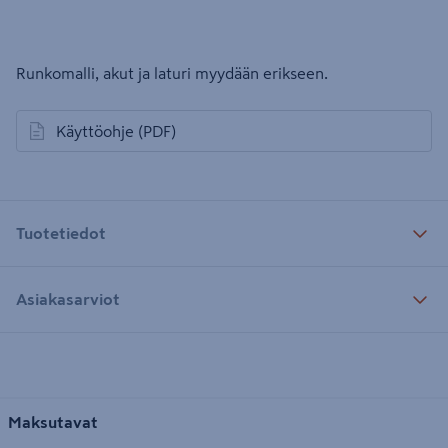
Runkomalli, akut ja laturi myydään erikseen.
Käyttöohje
(PDF)
avautuu uuteen välilehteen
Tuotetiedot
Asiakasarviot
Maksutavat