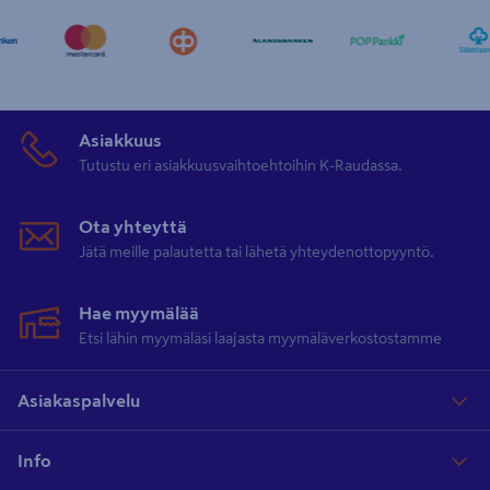
Asiakkuus
Tutustu eri asiakkuusvaihtoehtoihin K-Raudassa.
Ota yhteyttä
Jätä meille palautetta tai lähetä yhteydenottopyyntö.
Hae myymälää
Etsi lähin myymäläsi laajasta myymäläverkostostamme
Asiakaspalvelu
Info