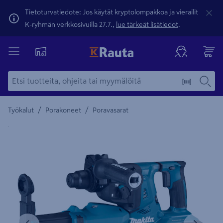
Tietoturvatiedote: Jos käytät kryptolompakkoa ja vierailit
K-ryhmän verkkosivuilla 27.7.,
lue tärkeät lisätiedot
.
/
/
Työkalut
Porakoneet
Poravasarat
Yksityiskohtainen kuvaus löytyy Tuotteen kuvaus -maamerki
Edellinen
Seura