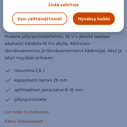
DHR280ZWJ pölynpoistolaite runko
Lisää valintoja
Tuotenumero
:
502044015
EAN-koodi
:
88381857963
Vain välttämättömät
Hyväksy kaikki
Tehokas akkuporavasara hiiliharjattomalla moottorilla.
Mukana pölynpoistolaitteisto. 36 V:n jännite saadaan
aikaiseksi kahdella 18 V:n akulla. Aktiivinen
tärinänvaimennus ja tärinävaimennetut kädensijat. Akut ja
laturi myydään erikseen.
iskuvoima 2,8 J
kapasiteetti betoni 28 mm
optimaalinen porausalue 8–16 mm
pölynpoistolaite
Lue koko tuotekuvaus
Katso liitetiedostot