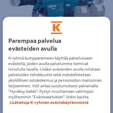
Parempaa palvelua
evästeiden avulla
K-ryhmä kumppaneineen käyttää palveluissaan
evästeitä, joiden avulla palvelumme toimivat
toivotulla tavalla. Lisäksi evästeiden avulla mitataan
palveluiden tehokkuutta sekä mahdollistetaan
Zoomaa kuvaa sormilla kosketusnäytöllä
yksilöllinen ostokokemus ja personoidun mainonnan
tarjoaminen. Voit antaa suostumuksesi painamalla
”Hyväksy kaikki”. Pystyt muuttamaan valintojasi
myöhemmin ”Evästeasetukset”-linkin kautta.
MAKITA
Lisätietoja K-ryhmän evästekäytännöistä
Akkuporavasara Makita 2x18V