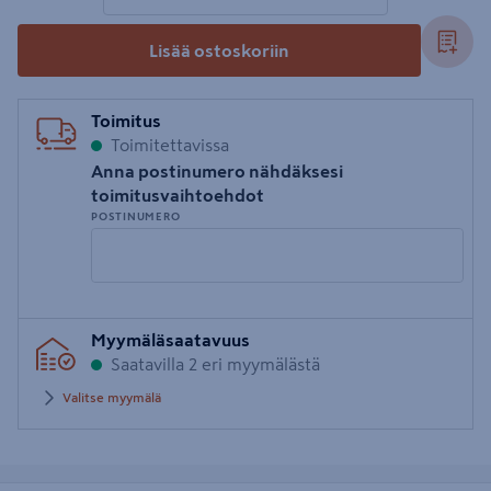
Lisää ostoskoriin
Toimitus
Toimitettavissa
Anna postinumero nähdäksesi
toimitusvaihtoehdot
POSTINUMERO
Syötä
Myymäläsaatavuus
postinumero
Saatavilla 2 eri myymälästä
Valitse myymälä