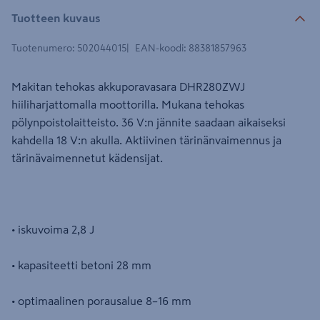
Tuotteen kuvaus
Tuotenumero
:
502044015
EAN-koodi
:
88381857963
Makitan tehokas akkuporavasara DHR280ZWJ
hiiliharjattomalla moottorilla. Mukana tehokas
pölynpoistolaitteisto. 36 V:n jännite saadaan aikaiseksi
kahdella 18 V:n akulla. Aktiivinen tärinänvaimennus ja
tärinävaimennetut kädensijat.
• iskuvoima 2,8 J
• kapasiteetti betoni 28 mm
• optimaalinen porausalue 8–16 mm