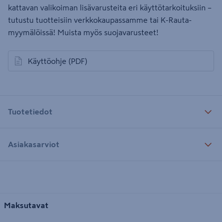
kattavan valikoiman lisävarusteita eri käyttötarkoituksiin –
tutustu tuotteisiin verkkokaupassamme tai K-Rauta-
myymälöissä! Muista myös suojavarusteet!
Käyttöohje
(PDF)
avautuu uuteen välilehteen
Tuotetiedot
Asiakasarviot
Maksutavat