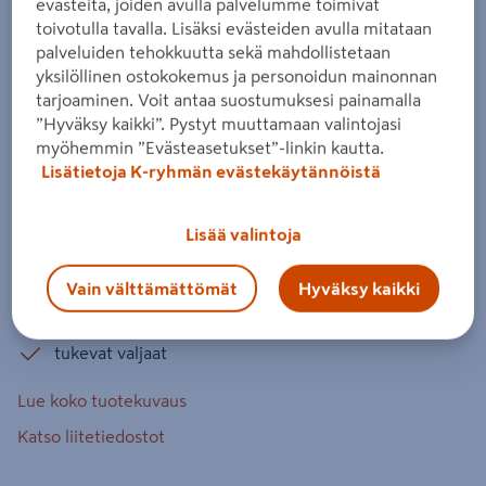
evästeitä, joiden avulla palvelumme toimivat
40V XGT runko
toivotulla tavalla. Lisäksi evästeiden avulla mitataan
palveluiden tehokkuutta sekä mahdollistetaan
Tuotenumero
:
502501685
EAN-koodi
:
88381762205
yksilöllinen ostokokemus ja personoidun mainonnan
tarjoaminen. Voit antaa suostumuksesi painamalla
Liikkuvaan työskentelyyn tarkoitettu reppuimuri, jonka
”Hyväksy kaikki”. Pystyt muuttamaan valintojasi
säädettävät valjaat, vyötäröremmi ja hiljainen käyntiääni
myöhemmin ”Evästeasetukset”-linkin kautta.
takaavat erinomaisen käyttömukavuuden. Liitettävissä
Lisätietoja K-ryhmän evästekäytännöistä
työkoneeseen. Akku ja laturi myydään erikseen.
Lisää valintoja
AWS
HEPA-suodatin
Vain välttämättömät
Hyväksy kaikki
imuteho 180 mbar
tukevat valjaat
Lue koko tuotekuvaus
Katso liitetiedostot