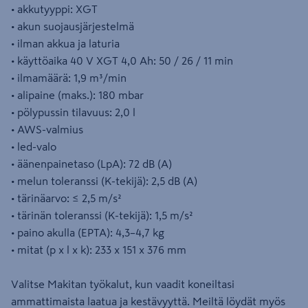
• akkutyyppi: XGT
• akun suojausjärjestelmä
• ilman akkua ja laturia
• käyttöaika 40 V XGT 4,0 Ah: 50 / 26 / 11 min
• ilmamäärä: 1,9 m³/min
• alipaine (maks.): 180 mbar
• pölypussin tilavuus: 2,0 l
• AWS-valmius
• led-valo
• äänenpainetaso (LpA): 72 dB (A)
• melun toleranssi (K-tekijä): 2,5 dB (A)
• tärinäarvo: ≤ 2,5 m/s²
• tärinän toleranssi (K-tekijä): 1,5 m/s²
• paino akulla (EPTA): 4,3–4,7 kg
• mitat (p x l x k): 233 x 151 x 376 mm
Valitse Makitan työkalut, kun vaadit koneiltasi
ammattimaista laatua ja kestävyyttä. Meiltä löydät myös