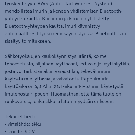
työskentelyyn. AWS (Auto-start Wireless System)
mahdollistaa imurin ja koneen yhdistämisen Bluetooth-
yhteyden kautta. Kun imuri ja kone on yhdistetty
Bluetooth-yhteyden kautta, imuri käynnistyy
automaattisesti työkoneen käynnistyessä. Bluetooth-siru
sisältyy toimitukseen.
Sähkötyökalujen kaukokäynnistysliitäntä, kolme
tehoasetusta, hiljainen käyttöääni, led-valo ja käyttökytkin,
josta voi tarkistaa akun varaustilan, tekevät imurin
käytöstä miellyttävää ja vaivatonta. Reppuimurin
käyttöaika on 5,0 Ah:n XGT-akulla 14–62 min käytetystä
imutehosta riippuen. Huomaathan, että tämä tuote on
runkoversio, jonka akku ja laturi myydään erikseen.
Tekniset tiedot:
• virtalähde: akku
• jännite: 40 V