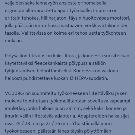
valjaiden sekä lannevyön ansiosta erinomaisella
ergonomialla varustettu apuri työmaalle. Imurissa on
erittäin tehokas, hiiliharjaton, täysin huoltovapaa moottori,
jolla päästään imutehossa vastaavien verkkovirtakoneiden
tasolle. Valittavissa on kolme eri tehoaluetta työkohteen
mukaan.
Pölysäiliön tilavuus on kaksi litraa, ja koneessa suositellaan
käytettäväksi fleecekankaista pölypussia säiliön
tyhjentämisen helpottamiseksi. Koneessa on vakiona
helposti puhdistettava luokan 13 HEPA-suodatin.
VC009G on suunniteltu työkoneeseen liitettäväksi ja sen
mukana toimitetaan työkoneliitäntään soveltuva kapeampi
imuletku, jonka halkaisija on 28 mm, sekä kaksi koneen ja
imurin väliin liitettävää adapteria. Adaptereiden halkaisijat
ovat 24 / 38 mm ja 22 / 25 mm. Yhdistämällä imuri
työkoneeseen, päästään lähes täysin pölyttömään