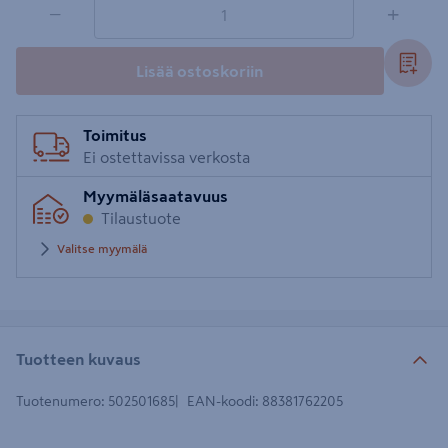
1 tuotetta
Määrä
−
+
Lisää ostoskoriin
Toimitus
Ei ostettavissa verkosta
Myymäläsaatavuus
Tilaustuote
Valitse myymälä
Tuotteen kuvaus
Tuotenumero
:
502501685
EAN-koodi
:
88381762205