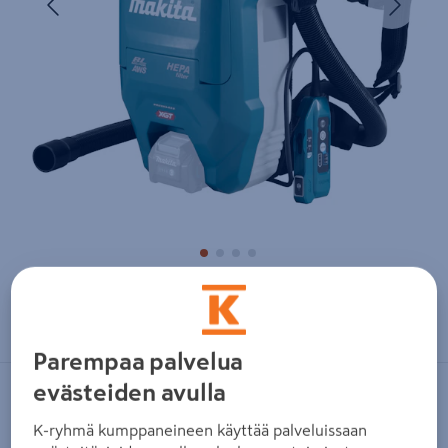
Zoomaa kuvaa sormilla kosketusnäytöllä
Parempaa palvelua
evästeiden avulla
MAKITA
K-ryhmä kumppaneineen käyttää palveluissaan
Akkureppuimuri Makita VC009GZ01