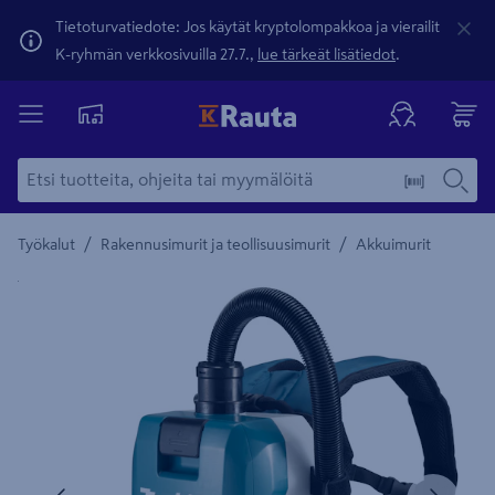
Tietoturvatiedote: Jos käytät kryptolompakkoa ja vierailit
K-ryhmän verkkosivuilla 27.7.,
lue tärkeät lisätiedot
.
/
/
Työkalut
Rakennusimurit ja teollisuusimurit
Akkuimurit
Yksityiskohtainen kuvaus löytyy Tuotteen kuvaus -maamerki
Edellinen
Seura