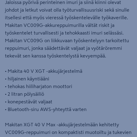
Jaloissa pyörivä perinteinen imuri ja siinä kiinni olevat
johdot ja letkut voivat olla työturvallisuusriski sekä sinulle
itsellesi että myös vieressä työskentelevälle työkaverille.
Makitan VC009G-akkureppuimurilla vältät riskit ja
työskentelet turvallisesti ja tehokkaasti imuri selässäsi.
Makitan VC009G on liikkuvaan työskentelyyn tarkoitettu
reppuimuri, jonka säädettävät valjaat ja vyötäröremmi
tekevät sen kanssa työskentelystä kevyempää.
• Makita 40 V XGT -akkujärjestelmä
• hiljainen käyntiääni
• tehokas hiiliharjaton moottori
• 2 litran pölysäiliö
• konepestävät valjaat
• Bluetooth-siru AWS-yhteyttä varten
Makitan XGT 40 V Max -akkujärjestelmään kehitetty
VC009G-reppuimuri on kompaktisti muotoiltu ja tukevien