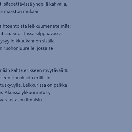
i säädettävissä yhdellä kahvalla,
etta maaston mukaan.
 vaihtoehtoista leikkuumenetelmää:
litraa. Suositussa silppuavassa
ysyy leikkuukannen sisällä
n ruohonjuurelle, jossa se
enään kahta erikseen myytävää 18
een rinnakkain erillisiin
ituskyvyllä. Leikkurissa on paikka
e. Akuissa ylikuormitus-,
varaustason ilmaisin.