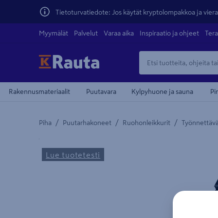
Tietoturvatiedote: Jos käytät kryptolompakkoa ja vierai
Myymälät
Palvelut
Varaa aika
Inspiraatio ja ohjeet
Tera
Rakennusmateriaalit
Puutavara
Kylpyhuone ja sauna
Pi
/
/
/
Piha
Puutarhakoneet
Ruohonleikkurit
Työnnettävä
Yksityiskohtainen kuvaus löytyy Tuotteen kuvaus -
Lue tuotetesti