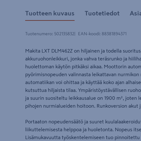
Tuotteen kuvaus
Tuotetiedot
Asi
Tuotenumero
:
502135832
EAN-koodi
:
88381894371
Makita LXT DLM462Z on hiljainen ja todella suoritu
akkuruohonleikkuri, jonka vahva teräsrunko ja hiilih
huolettoman käytön pitkäksi aikaa. Moottorin autom
pyörimisnopeuden valinnasta leikattavan nurmikon
automatiikan voi ohittaa ja käyttää koko ajan alhai
kutsuttua hiljaista tilaa. Ympäristöystävällisen ruo
ja suurin suositeltu leikkausalue on 1900 m², joten l
pihojen nurmialueiden hoitoon. Runkoversion akut j
Portaaton nopeudensäätö ja suuret kuulalaakeroidut
liikuttelemisesta helppoa ja huoletonta. Nopeus it
Lisämukavuutta työskentelemiseen tuo pinnoitettu 