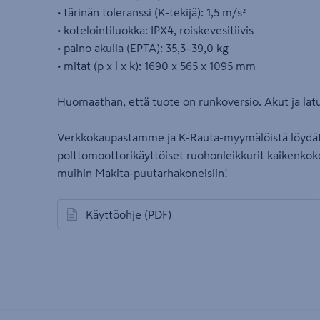
• tärinän toleranssi (K-tekijä): 1,5 m/s²
• kotelointiluokka: IPX4, roiskevesitiivis
• paino akulla (EPTA): 35,3–39,0 kg
• mitat (p x l x k): 1690 x 565 x 1095 mm
Huomaathan, että tuote on runkoversio. Akut ja lat
Verkkokaupastamme ja K-Rauta-myymälöistä löydät
polttomoottorikäyttöiset ruohonleikkurit kaikenkokoi
muihin Makita-puutarhakoneisiin!
Käyttöohje
(PDF)
avautuu uuteen välilehteen