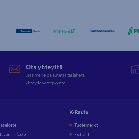
Ota yhteyttä
Jätä meille palautetta tai lähetä
yhteydenottopyyntö.
K-Rauta
jaseloste
Tuotemerkit
tavuusseloste
Esitteet