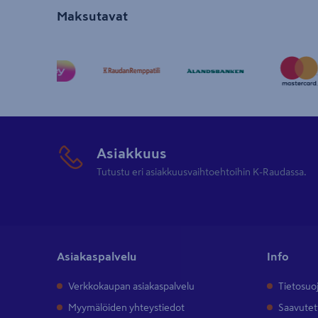
Maksutavat
Asiakkuus
Tutustu eri asiakkuusvaihtoehtoihin K-Raudassa.
Asiakaspalvelu
Info
Verkkokaupan asiakaspalvelu
Tietosuo
Myymälöiden yhteystiedot
Saavutet