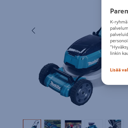
Parem
K-ryhmä 
Edellinen
palvelum
palvelui
personoi
”Hyväksy
linkin ka
Lisää va