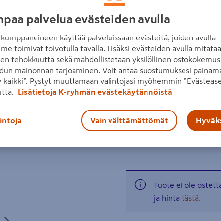
Vetävä akkuruohonleikkuri,
paa palvelua evästeiden avulla
kytkettynä. Erittäin kevyt 
kahvalla. Kuulalaakeroidut 
kumppaneineen käyttää palveluissaan evästeitä, joiden avulla
Seuraava
me toimivat toivotulla tavalla. Lisäksi evästeiden avulla mitata
leikkuuleveys 46 cm
den tehokkuutta sekä mahdollistetaan yksilöllinen ostokokemus 
dun mainonnan tarjoaminen. Voit antaa suostumuksesi painama
suositeltu leikkausala
 kaikki”. Pystyt muuttamaan valintojasi myöhemmin ”Evästease
leikkuukorkeus 25–7
utta.
Lisätietoja K-ryhmän evästekäytännöistä
keruusäiliö 60 l
lintoja
Vain välttämättömät
Hyväks
Lue koko tuotekuvaus
Katso liitetiedostot
Tuote ei ole ostet
ja hinta
tästä.
Seuraava