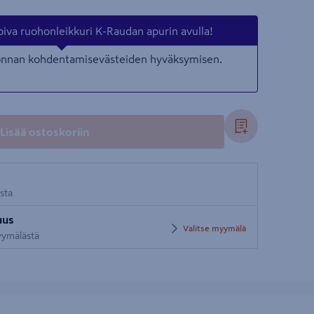
piva ruohonleikkuri K-Raudan apurin avulla!
nonnan kohdentamisevästeiden hyväksymisen.
Lisää ostoskoriin
osta
uus
Valitse myymälä
myymälästä