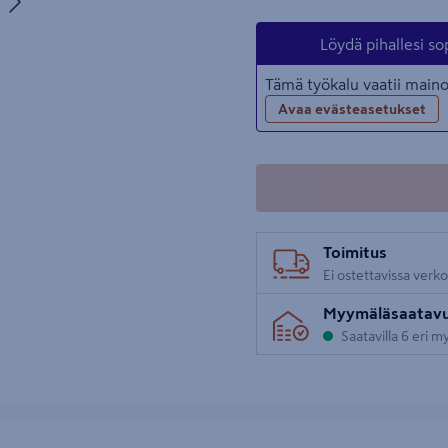
uva 5
Löydä pihallesi so
Tämä työkalu vaatii mai
Avaa evästeasetukset
Toimitus
Ei ostettavissa verk
Myymäläsaatav
Saatavilla 6 eri 