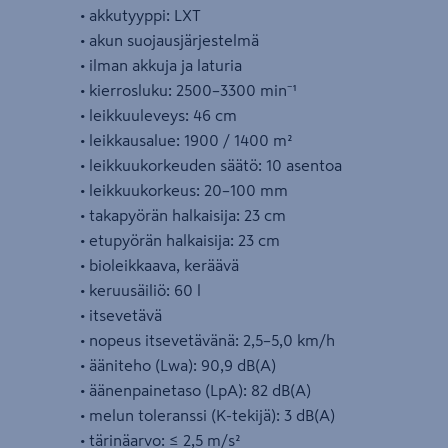
• akkutyyppi: LXT
• akun suojausjärjestelmä
• ilman akkuja ja laturia
• kierrosluku: 2500–3300 min⁻¹
• leikkuuleveys: 46 cm
• leikkausalue: 1900 / 1400 m²
• leikkuukorkeuden säätö: 10 asentoa
• leikkuukorkeus: 20–100 mm
• takapyörän halkaisija: 23 cm
• etupyörän halkaisija: 23 cm
• bioleikkaava, keräävä
• keruusäiliö: 60 l
• itsevetävä
• nopeus itsevetävänä: 2,5–5,0 km/h
• ääniteho (Lwa): 90,9 dB(A)
• äänenpainetaso (LpA): 82 dB(A)
• melun toleranssi (K-tekijä): 3 dB(A)
• tärinäarvo: ≤ 2,5 m/s²