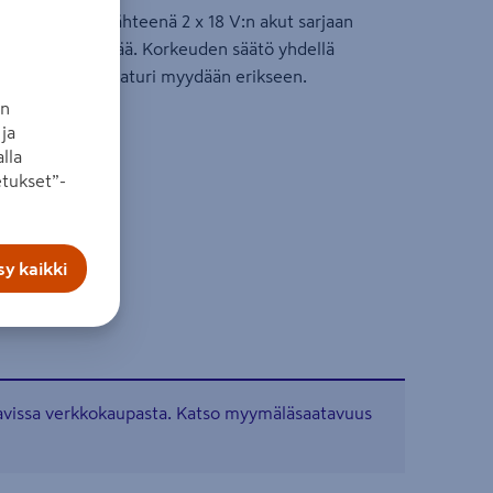
 jonka voimanlähteenä 2 x 18 V:n akut sarjaan
käsitellä ja käyttää. Korkeuden säätö yhdellä
pyörät. Akut ja laturi myydään erikseen.
an
ja
lla
 1900 m²
tukset”-
5 mm
y kaikki
tavissa verkkokaupasta. Katso myymäläsaatavuus