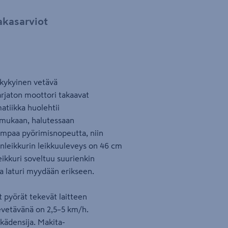
akasarviot
skykyinen vetävä
arjaton moottori takaavat
atiikka huolehtii
 mukaan, halutessaan
sempaa pyörimisnopeutta, niin
honleikkurin leikkuuleveys on 46 cm
eikkuri soveltuu suurienkin
a laturi myydään erikseen.
 pyörät tekevät laitteen
sevetävänä on 2,5–5 km/h.
kädensija. Makita-