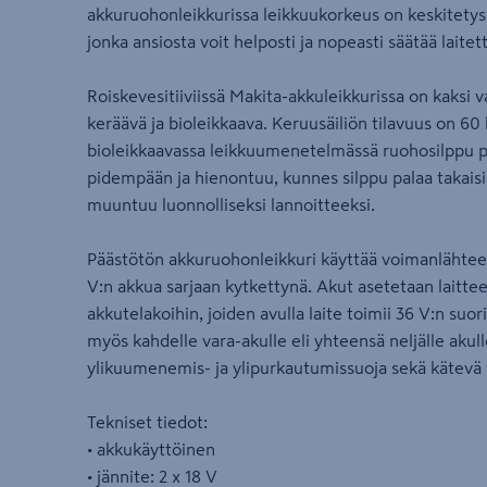
akkuruohonleikkurissa leikkuukorkeus on keskitetyst
jonka ansiosta voit helposti ja nopeasti säätää lait
Roiskevesitiiviissä Makita-akkuleikkurissa on kaksi
keräävä ja bioleikkaava. Keruusäiliön tilavuus on 60 
bioleikkaavassa leikkuumenetelmässä ruohosilppu p
pidempään ja hienontuu, kunnes silppu palaa takaisi
muuntuu luonnolliseksi lannoitteeksi.
Päästötön akkuruohonleikkuri käyttää voimanlähte
V:n akkua sarjaan kytkettynä. Akut asetetaan laittees
akkutelakoihin, joiden avulla laite toimii 36 V:n suor
myös kahdelle vara-akulle eli yhteensä neljälle akull
ylikuumenemis- ja ylipurkautumissuoja sekä kätevä 
Tekniset tiedot:
• akkukäyttöinen
• jännite: 2 x 18 V