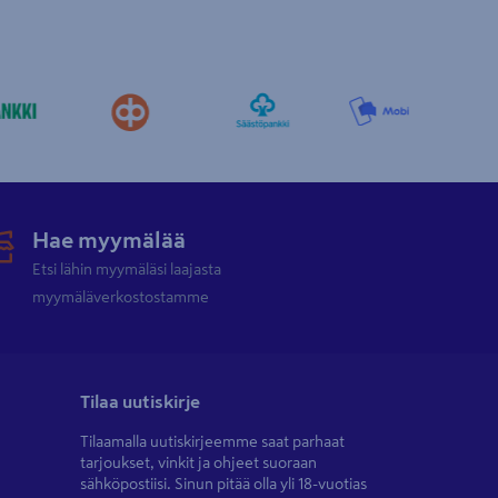
Hae myymälää
Etsi lähin myymäläsi laajasta
myymäläverkostostamme
Tilaa uutiskirje
Tilaamalla uutiskirjeemme saat parhaat
tarjoukset, vinkit ja ohjeet suoraan
sähköpostiisi. Sinun pitää olla yli 18-vuotias