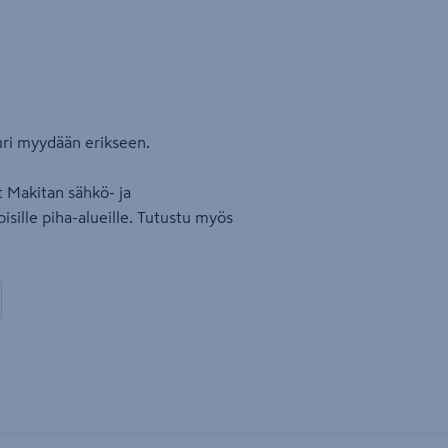
uri myydään erikseen.
 Makitan sähkö- ja
sille piha-alueille. Tutustu myös