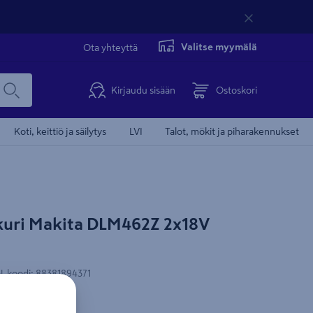
Valitse myymälä
Ota yhteyttä
Kirjaudu sisään
Ostoskori
Koti, keittiö ja säilytys
LVI
Talot, mökit ja piharakennukset
Tämä video 
uri Makita DLM462Z 2x18V
Lue tuotetesti
-koodi
:
88381894371
u