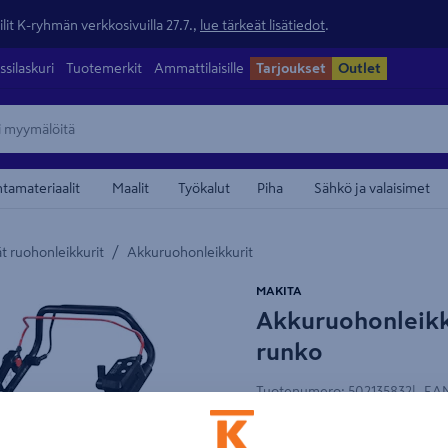
lit K-ryhmän verkkosivuilla 27.7.,
lue tärkeät lisätiedot
.
ssilaskuri
Tuotemerkit
Ammattilaisille
Tarjoukset
Outlet
ntamateriaalit
Maalit
Työkalut
Piha
Sähkö ja valaisimet
/
t ruohonleikkurit
Akkuruohonleikkurit
maamerkistä
MAKITA
Akkuruohonleikk
Lue tuotetesti
runko
Tuotenumero
:
502135832
EAN
4.0
1 arvostel