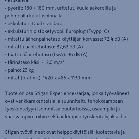
• etukahva
• pyörät: 180 / 180 mm, uritetut, kuulalaakereilla ja
pehmeällä kulutuspinnalla
• akkulaturi: Dual standard
• akkulaturin pistoketyyppi: Europlug (Tyyppi C)
• mitattu äänenpainetaso käyttäjän korvassa: 72,4 dB (A)
• mitattu äänitehotaso: 82,62 dB (A)
• taattu äänitehotaso (LwA): 96 dB (A)
• tärinätaso käsi: < 2,5 m/s²
• paino: 23 kg
• mitat (p x l x k): 1420 x 485 x 1130 mm
Tuote on osa Stigan Experience-sarjaa, jonka työvälineet
ovat vankkarakenteisia ja suunniteltu tehokkaampaan
työskentelyyn isommissa puutarhoissa, useampiin ja
vaativampiin töihin sekä pidempiin työskentelyjaksoihin.
Stigan työvälineet ovat helppokäyttöisiä, luotettavia ja