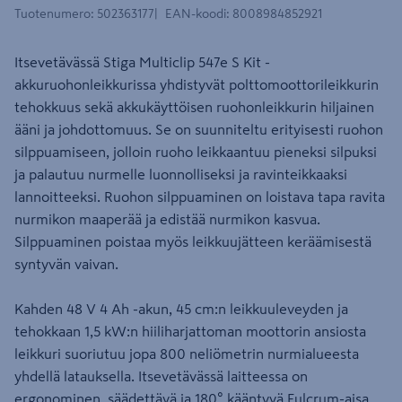
Tuotenumero
:
502363177
EAN-koodi
:
8008984852921
Itsevetävässä Stiga Multiclip 547e S Kit -
akkuruohonleikkurissa yhdistyvät polttomoottorileikkurin
tehokkuus sekä akkukäyttöisen ruohonleikkurin hiljainen
ääni ja johdottomuus. Se on suunniteltu erityisesti ruohon
silppuamiseen, jolloin ruoho leikkaantuu pieneksi silpuksi
ja palautuu nurmelle luonnolliseksi ja ravinteikkaaksi
lannoitteeksi. Ruohon silppuaminen on loistava tapa ravita
nurmikon maaperää ja edistää nurmikon kasvua.
Silppuaminen poistaa myös leikkuujätteen keräämisestä
syntyvän vaivan.
Kahden 48 V 4 Ah -akun, 45 cm:n leikkuuleveyden ja
tehokkaan 1,5 kW:n hiiliharjattoman moottorin ansiosta
leikkuri suoriutuu jopa 800 neliömetrin nurmialueesta
yhdellä latauksella. Itsevetävässä laitteessa on
ergonominen, säädettävä ja 180° kääntyvä Fulcrum-aisa,