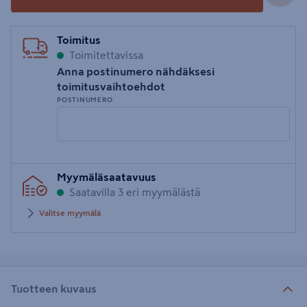
Toimitus
Toimitettavissa
Anna postinumero nähdäksesi
toimitusvaihtoehdot
POSTINUMERO
Syötä
Myymäläsaatavuus
postinumero
Saatavilla 3 eri myymälästä
Valitse myymälä
Tuotteen kuvaus