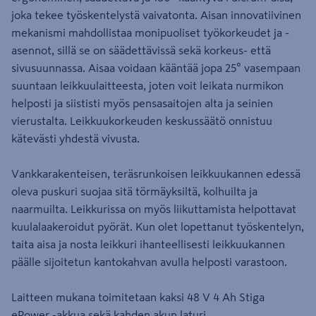
joka tekee työskentelystä vaivatonta. Aisan innovatiivinen
mekanismi mahdollistaa monipuoliset työkorkeudet ja -
asennot, sillä se on säädettävissä sekä korkeus- että
sivusuunnassa. Aisaa voidaan kääntää jopa 25° vasempaan
suuntaan leikkuulaitteesta, joten voit leikata nurmikon
helposti ja siististi myös pensasaitojen alta ja seinien
vierustalta. Leikkuukorkeuden keskussäätö onnistuu
kätevästi yhdestä vivusta.
Vankkarakenteisen, teräsrunkoisen leikkuukannen edessä
oleva puskuri suojaa sitä törmäyksiltä, kolhuilta ja
naarmuilta. Leikkurissa on myös liikuttamista helpottavat
kuulalaakeroidut pyörät. Kun olet lopettanut työskentelyn,
taita aisa ja nosta leikkuri ihanteellisesti leikkuukannen
päälle sijoitetun kantokahvan avulla helposti varastoon.
Laitteen mukana toimitetaan kaksi 48 V 4 Ah Stiga
ePower -akkua sekä kahden akun laturi.