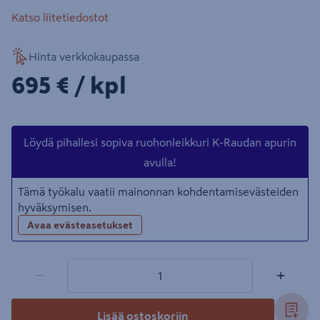
Katso liitetiedostot
Hinta verkkokaupassa
695€/kpl
695 €
/ kpl
Löydä pihallesi sopiva ruohonleikkuri K-Raudan apurin
avulla!
Tämä työkalu vaatii mainonnan kohdentamisevästeiden
hyväksymisen.
Avaa evästeasetukset
1 tuotetta
Määrä
−
+
Lisää ostoskoriin