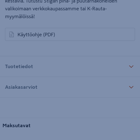
kestäviä. Tutustu Stigan piha- ja puutarhakoneiden
valikoimaan verkkokaupassamme tai K-Rauta-
myymälöissä!
Käyttöohje
(PDF)
avautuu uuteen välilehteen
Tuotetiedot
Asiakasarviot
Maksutavat