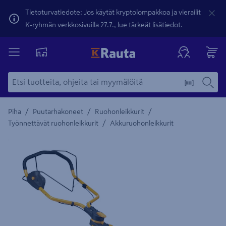
Tietoturvatiedote: Jos käytät kryptolompakkoa ja vierailit
K-ryhmän verkkosivuilla 27.7.,
lue tärkeät lisätiedot
.
/
/
/
Piha
Puutarhakoneet
Ruohonleikkurit
/
Työnnettävät ruohonleikkurit
Akkuruohonleikkurit
Yksityiskohtainen kuvaus löytyy Tuotteen kuvaus -maamerki