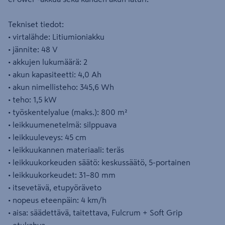
Tekniset tiedot:
• virtalähde: Litiumioniakku
• jännite: 48 V
• akkujen lukumäärä: 2
• akun kapasiteetti: 4,0 Ah
• akun nimellisteho: 345,6 Wh
• teho: 1,5 kW
• työskentelyalue (maks.): 800 m²
• leikkuumenetelmä: silppuava
• leikkuuleveys: 45 cm
• leikkuukannen materiaali: teräs
• leikkuukorkeuden säätö: keskussäätö, 5-portainen
• leikkuukorkeudet: 31–80 mm
• itsevetävä, etupyöräveto
• nopeus eteenpäin: 4 km/h
• aisa: säädettävä, taitettava, Fulcrum + Soft Grip