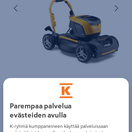
Edellinen
Seura
Zoomaa kuvaa sormilla kosketusnäytöllä
Parempaa palvelua
evästeiden avulla
STIGA
K-ryhmä kumppaneineen käyttää palveluissaan