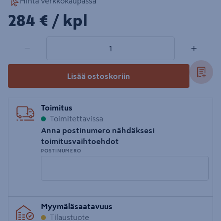
Hinta verkkokaupassa
284€/kpl
284 €
/ kpl
1 tuotetta
Määrä
−
+
Lisää ostoskoriin
Toimitus
Toimitettavissa
Anna postinumero nähdäksesi
toimitusvaihtoehdot
POSTINUMERO
Syötä
Myymäläsaatavuus
postinumero
Tilaustuote