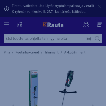
Tietoturvatiedote: Jos käytät kryptolompakkoa ja vierailit
K-ryhmän verkkosivuilla 27.7.,
lue tärkeät lisätiedot
.
/
/
/
Piha
Puutarhakoneet
Trimmerit
Akkutrimmerit
Yksityiskohtainen kuvaus löytyy Tuotteen kuvaus -maamerki
Edellinen
Seura