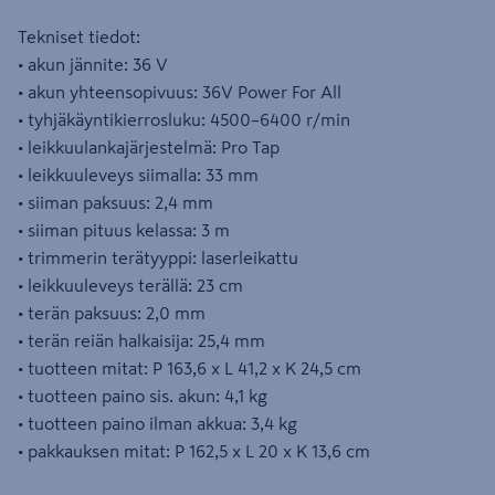
Tekniset tiedot:
• akun jännite: 36 V
• akun yhteensopivuus: 36V Power For All
• tyhjäkäyntikierrosluku: 4500–6400 r/min
• leikkuulankajärjestelmä: Pro Tap
• leikkuuleveys siimalla: 33 mm
• siiman paksuus: 2,4 mm
• siiman pituus kelassa: 3 m
• trimmerin terätyyppi: laserleikattu
• leikkuuleveys terällä: 23 cm
• terän paksuus: 2,0 mm
• terän reiän halkaisija: 25,4 mm
• tuotteen mitat: P 163,6 x L 41,2 x K 24,5 cm
• tuotteen paino sis. akun: 4,1 kg
• tuotteen paino ilman akkua: 3,4 kg
• pakkauksen mitat: P 162,5 x L 20 x K 13,6 cm