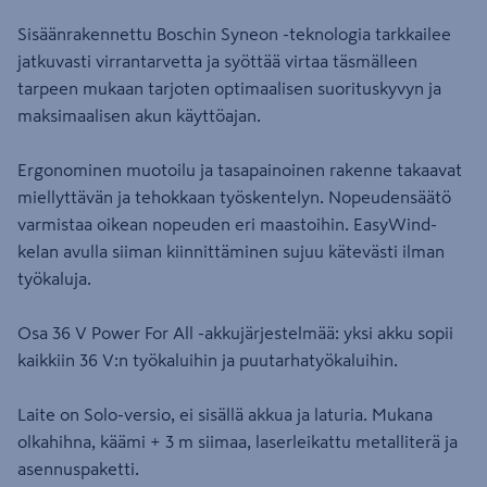
Sisäänrakennettu Boschin Syneon -teknologia tarkkailee
jatkuvasti virrantarvetta ja syöttää virtaa täsmälleen
tarpeen mukaan tarjoten optimaalisen suorituskyvyn ja
maksimaalisen akun käyttöajan.
Ergonominen muotoilu ja tasapainoinen rakenne takaavat
miellyttävän ja tehokkaan työskentelyn. Nopeudensäätö
varmistaa oikean nopeuden eri maastoihin. EasyWind-
kelan avulla siiman kiinnittäminen sujuu kätevästi ilman
työkaluja.
Osa 36 V Power For All -akkujärjestelmää: yksi akku sopii
kaikkiin 36 V:n työkaluihin ja puutarhatyökaluihin.
Laite on Solo-versio, ei sisällä akkua ja laturia. Mukana
olkahihna, käämi + 3 m siimaa, laserleikattu metalliterä ja
asennuspaketti.