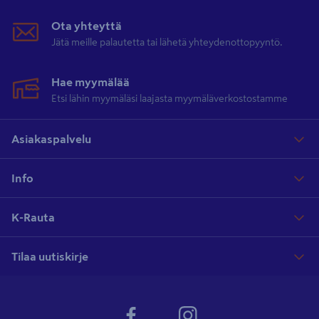
Ota yhteyttä
Jätä meille palautetta tai lähetä yhteydenottopyyntö.
Hae myymälää
Etsi lähin myymäläsi laajasta myymäläverkostostamme
Asiakaspalvelu
Info
K-Rauta
Tilaa uutiskirje