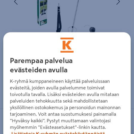
Parempaa palvelua
evästeiden avulla
K-ryhmä kumppaneineen käyttää palveluissaan
evästeitä, joiden avulla palvelumme toimivat
Zoomaa kuvaa sormilla kosketusnäytöllä
toivotulla tavalla. Lisäksi evästeiden avulla mitataan
palveluiden tehokkuutta sekä mahdollistetaan
yksilöllinen ostokokemus ja personoidun mainonnan
tarjoaminen. Voit antaa suostumuksesi painamalla
BOSCH GREEN
”Hyväksy kaikki”. Pystyt muuttamaan valintojasi
myöhemmin ”Evästeasetukset”-linkin kautta.
Akkutrimmeri Bosch Advanced
Lisätietoja K-ryhmän evästekäytännöistä