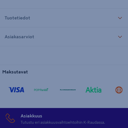
Tuotetiedot
Asiakasarviot
Maksutavat
Asiakkuus
Tutustu eri asiakkuusvaihtoehtoihin K-Raudassa.