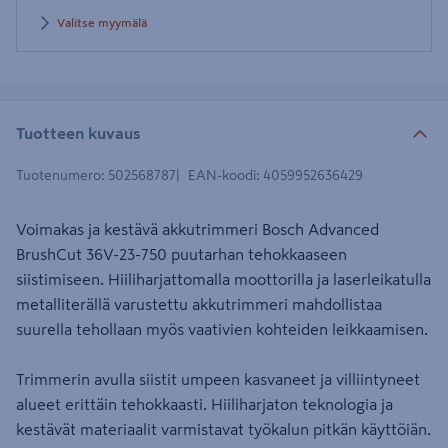
Valitse myymälä
Tuotteen kuvaus
Tuotenumero
:
502568787
EAN-koodi
:
4059952636429
Voimakas ja kestävä akkutrimmeri Bosch Advanced
BrushCut 36V-23-750 puutarhan tehokkaaseen
siistimiseen. Hiiliharjattomalla moottorilla ja laserleikatulla
metalliterällä varustettu akkutrimmeri mahdollistaa
suurella tehollaan myös vaativien kohteiden leikkaamisen.
Trimmerin avulla siistit umpeen kasvaneet ja villiintyneet
alueet erittäin tehokkaasti. Hiiliharjaton teknologia ja
kestävät materiaalit varmistavat työkalun pitkän käyttöiän.