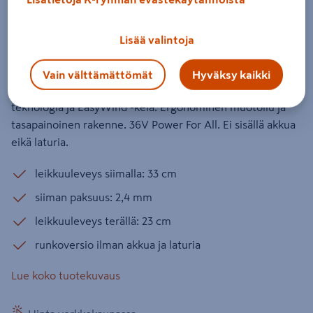
BrushCut 36V-23-750 Solo
Tuotenumero
:
502568787
EAN-koodi
:
4059952636429
Lisää valintoja
Boschin 36V:n akkutrimmeri puutarhan siistimiseen.
Vain välttämättömät
Hyväksy kaikki
Hiiliharjaton moottori, nopeuden säätö, Syneon -
teknologia ja EasyWind -kela. Ergonominen muotoilu ja
tasapainoinen rakenne. 36V Power For All. Ei sisällä akkua
eikä laturia.
leikkuuleveys siimalla: 33 cm
siiman paksuus: 2,4 mm
leikkuuleveys terällä: 23 cm
runkoversio ilman akkua ja laturia
Lue koko tuotekuvaus