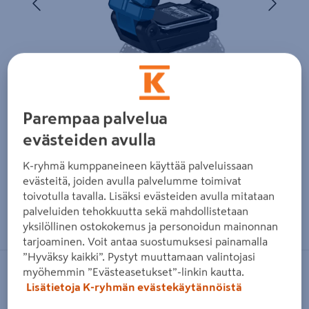
Parempaa palvelua
evästeiden avulla
K-ryhmä kumppaneineen käyttää palveluissaan
evästeitä, joiden avulla palvelumme toimivat
toivotulla tavalla. Lisäksi evästeiden avulla mitataan
Zoomaa kuvaa sormilla kosketusnäytöllä
palveluiden tehokkuutta sekä mahdollistetaan
yksilöllinen ostokokemus ja personoidun mainonnan
tarjoaminen. Voit antaa suostumuksesi painamalla
”Hyväksy kaikki”. Pystyt muuttamaan valintojasi
myöhemmin ”Evästeasetukset”-linkin kautta.
BOSCH BLUE
Lisätietoja K-ryhmän evästekäytännöistä
Akkuvalaisin Bosch GLI 18V-800 Solo