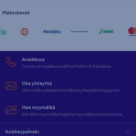
Maksutavat
Asiakkuus
Tutustu eri asiakkuusvaihtoehtoihin K-Raudassa.
Ota yhteyttä
Jätä meille palautetta tai lähetä yhteydenottopyyntö.
Hae myymälää
Etsi lähin myymäläsi laajasta myymäläverkostostamme
Asiakaspalvelu