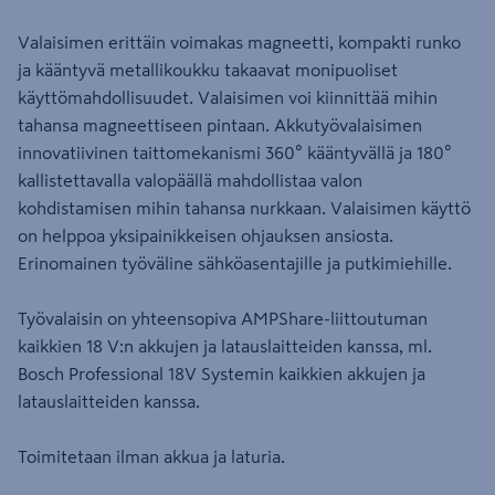
Valaisimen erittäin voimakas magneetti, kompakti runko
ja kääntyvä metallikoukku takaavat monipuoliset
käyttömahdollisuudet. Valaisimen voi kiinnittää mihin
tahansa magneettiseen pintaan. Akkutyövalaisimen
innovatiivinen taittomekanismi 360° kääntyvällä ja 180°
kallistettavalla valopäällä mahdollistaa valon
kohdistamisen mihin tahansa nurkkaan. Valaisimen käyttö
on helppoa yksipainikkeisen ohjauksen ansiosta.
Erinomainen työväline sähköasentajille ja putkimiehille.
Työvalaisin on yhteensopiva AMPShare-liittoutuman
kaikkien 18 V:n akkujen ja latauslaitteiden kanssa, ml.
Bosch Professional 18V Systemin kaikkien akkujen ja
latauslaitteiden kanssa.
Toimitetaan ilman akkua ja laturia.