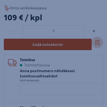
Hinta verkkokaupassa
109€/kpl
109 €
/ kpl
1 tuotetta
Määrä
−
+
Lisää ostoskoriin
Toimitus
Toimitettavissa
Anna postinumero nähdäksesi
toimitusvaihtoehdot
POSTINUMERO
Syötä