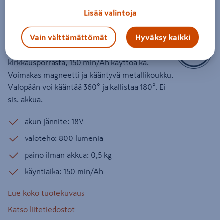
Tuotenumero
:
502615760
EAN-koodi
:
4053423246872
Lisää valintoja
Vain välttämättömät
Hyväksy kaikki
800 lumenin akkutyövalaisin valaisee pienet ja
keskisuuret alueet erinomaisesti. 3
kirkkausporrasta, 150 min/Ah käyttöaika.
Voimakas magneetti ja kääntyvä metallikoukku.
Valopään voi kääntää 360° ja kallistaa 180°. Ei
sis. akkua.
akun jännite: 18V
valoteho: 800 lumenia
paino ilman akkua: 0,5 kg
käyntiaika: 150 min/Ah
Lue koko tuotekuvaus
Katso liitetiedostot