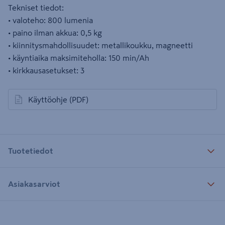
Tekniset tiedot:
• valoteho: 800 lumenia
• paino ilman akkua: 0,5 kg
• kiinnitysmahdollisuudet: metallikoukku, magneetti
• käyntiaika maksimiteholla: 150 min/Ah
• kirkkausasetukset: 3
Käyttöohje
(PDF)
avautuu uuteen välilehteen
Tuotetiedot
Asiakasarviot