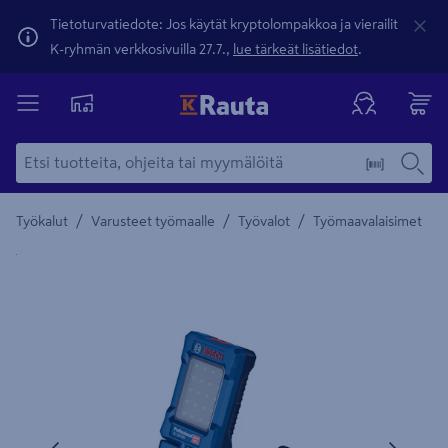
Tietoturvatiedote: Jos käytät kryptolompakkoa ja vierailit
K-ryhmän verkkosivuilla 27.7.,
lue tärkeät lisätiedot
.
/
/
/
Työkalut
Varusteet työmaalle
Työvalot
Työmaavalaisimet
Yksityiskohtainen kuvaus löytyy Tuotteen kuvaus -maamerki
Edellinen
Seura