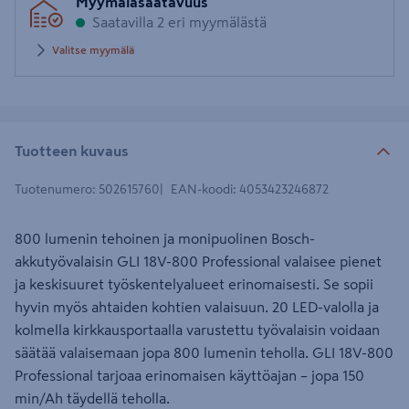
Myymäläsaatavuus
postinumero
Saatavilla 2 eri myymälästä
Valitse myymälä
Tuotteen kuvaus
Tuotenumero
:
502615760
EAN-koodi
:
4053423246872
800 lumenin tehoinen ja monipuolinen Bosch-
akkutyövalaisin GLI 18V-800 Professional valaisee pienet
ja keskisuuret työskentelyalueet erinomaisesti. Se sopii
hyvin myös ahtaiden kohtien valaisuun. 20 LED-valolla ja
kolmella kirkkausportaalla varustettu työvalaisin voidaan
säätää valaisemaan jopa 800 lumenin teholla. GLI 18V-800
Professional tarjoaa erinomaisen käyttöajan – jopa 150
min/Ah täydellä teholla.