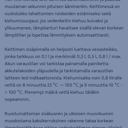
muutaman sekunnin pituisen äänimerkin. Keittimessä on
vuotolukko tahattomien roiskeiden estämiseksi sekä
kiehumissuojaus: jos vedenkeitin kiehuu kuivaksi ja
ylikuumenee, lämpöanturi havaitsee sisällä olevan korkean
lämpötilan ja lopettaa lämmityksen automaattisesti.
Keittimen sisäpinnalla on helposti luettava vesiasteikko,
jonka tarkkuus on 0,1 l ja merkinnät 0,3 l, 0,5 l, 0,8 l / max.
Akun varaustilan voi tarkistaa painamalla painiketta
akkutelakoiden yläpuolella ja tarkistamalla varaustilan
laitteen led-indikaattoreista. Kiehumisaika noin 0,8 litralle
vettä on 8 minuuttia 23 °C -> 100 °C ja 9 minuuttia 10 °C -
> 100 °C. Pienempi määrä vettä kiehuu tätäkin
nopeammin.
Ruostumattoman sisäkuoren ja ulkoisen muovikuoren
muodostama kaksikerroksinen rakenne takaa korkean
lämmönpidätyksen pitäen vedenkeittimen pinnan viileänä.