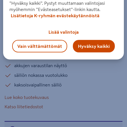
”Hyväksy kaikki”. Pystyt muuttamaan valintojasi
myöhemmin ”Evästeasetukset”-linkin kautta.
Akkukeitin kulkee kätevästi mukana esimerkiksi
Lisätietoja K-ryhmän evästekäytännöistä
työmaalle, päiväretkelle ja telttaillessa. Säiliö
0,8 l. Akkutelakassa paikka kahdelle akulle. Osa
Lisää valintoja
XGT 40 V -akkujärjestelmää. Akut ja laturi
myydään erikseen.
Vain välttämättömät
Hyväksy kaikki
0,8 litran säiliö
akkujen varaustilan näyttö
säiliön nokassa vuotolukko
kaksoisvaipallinen säiliö
Lue koko tuotekuvaus
Katso liitetiedostot