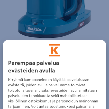
Zoomaa kuvaa sormilla kosketusnäytöllä
Parempaa palvelua
evästeiden avulla
K-ryhmä kumppaneineen käyttää palveluissaan
evästeitä, joiden avulla palvelumme toimivat
MAKITA
toivotulla tavalla. Lisäksi evästeiden avulla mitataan
Akkuvedenkeitin Makita KT001GZ
palveluiden tehokkuutta sekä mahdollistetaan
40V XGT runko
yksilöllinen ostokokemus ja personoidun mainonnan
tarjoaminen. Voit antaa suostumuksesi painamalla
Tuotenumero
:
502510125
EAN-koodi
:
88381755818