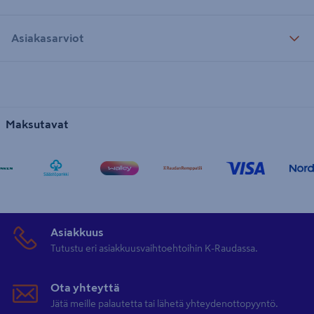
Asiakasarviot
Maksutavat
Asiakkuus
Tutustu eri asiakkuusvaihtoehtoihin K-Raudassa.
Ota yhteyttä
Jätä meille palautetta tai lähetä yhteydenottopyyntö.