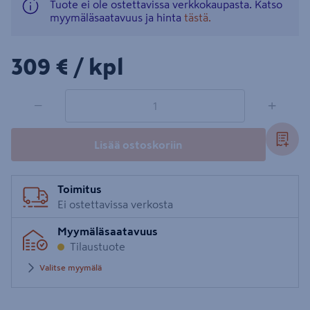
Tuote ei ole ostettavissa verkkokaupasta. Katso
myymäläsaatavuus ja hinta
tästä.
309€/kpl
309 €
/ kpl
1 tuotetta
Määrä
−
+
Lisää ostoskoriin
Toimitus
Ei ostettavissa verkosta
Myymäläsaatavuus
Tilaustuote
Valitse myymälä