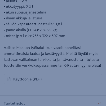
• jännite: 40 V
• akkutyyppi: XGT
• akun suojausjärjestelmä
• ilman akkuja ja laturia
• säiliön kapasiteetti nesteille: 0,8 l
• paino akulla (EPTA): 2,8–5,9 kg
• mitat (p x l x k): 233 x 322 x 307 mm
Valitse Makitan työkalut, kun vaadit koneiltasi
ammattimaista laatua ja kestävyyttä. Meiltä löydät myös
kattavan valikoiman tarvikkeita ja lisävarusteita – tutustu
tuotteisiin verkkokaupassamme tai K-Rauta-myymälöissä!
Käyttöohje
(PDF)
avautuu uuteen välilehteen
Tuotetiedot