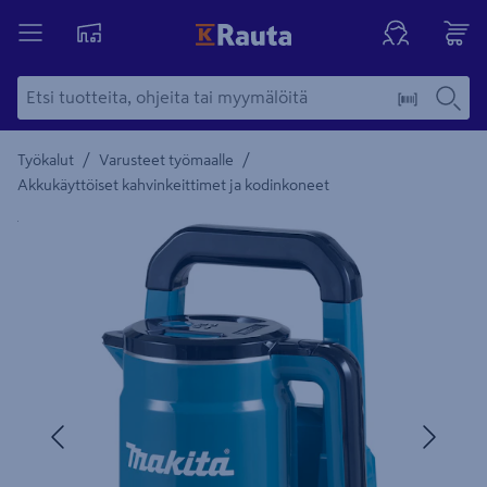
/
/
Työkalut
Varusteet työmaalle
Akkukäyttöiset kahvinkeittimet ja kodinkoneet
Yksityiskohtainen kuvaus löytyy Tuotteen kuvaus -maamerki
Edellinen
Seura