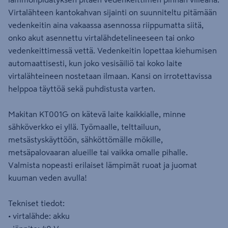
Virtalähteen kantokahvan sijainti on suunniteltu pitämään
vedenkeitin aina vakaassa asennossa riippumatta siitä,
onko akut asennettu virtalähdetelineeseen tai onko
vedenkeittimessä vettä. Vedenkeitin lopettaa kiehumisen
automaattisesti, kun joko vesisäiliö tai koko laite
virtalähteineen nostetaan ilmaan. Kansi on irrotettavissa
helppoa täyttöä sekä puhdistusta varten.
Makitan KT001G on kätevä laite kaikkialle, minne
sähköverkko ei yllä. Työmaalle, telttailuun,
metsästyskäyttöön, sähköttömälle mökille,
metsäpalovaaran alueille tai vaikka omalle pihalle.
Valmista nopeasti erilaiset lämpimät ruoat ja juomat
kuuman veden avulla!
Tekniset tiedot:
• virtalähde: akku