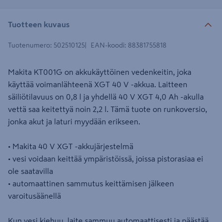
Tuotteen kuvaus
Tuotenumero
:
502510125
EAN-koodi
:
88381755818
Makita KT001G on akkukäyttöinen vedenkeitin, joka
käyttää voimanlähteenä XGT 40 V -akkua. Laitteen
säiliötilavuus on 0,8 l ja yhdellä 40 V XGT 4,0 Ah -akulla
vettä saa keitettyä noin 2,2 l. Tämä tuote on runkoversio,
jonka akut ja laturi myydään erikseen.
• Makita 40 V XGT -akkujärjestelmä
• vesi voidaan keittää ympäristöissä, joissa pistorasiaa ei
ole saatavilla
• automaattinen sammutus keittämisen jälkeen
varoitusäänellä
Kun vesi kiehuu, laite sammuu automaattisesti ja päästää