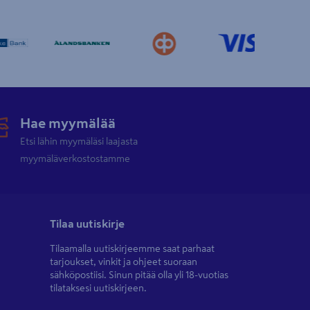
Hae myymälää
Etsi lähin myymäläsi laajasta
myymäläverkostostamme
Tilaa uutiskirje
Tilaamalla uutiskirjeemme saat parhaat
tarjoukset, vinkit ja ohjeet suoraan
sähköpostiisi. Sinun pitää olla yli 18-vuotias
tilataksesi uutiskirjeen.