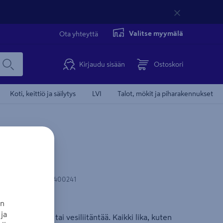
Valitse myymälä
Ota yhteyttä
Kirjaudu sisään
Ostoskori
Koti, keittiö ja säilytys
LVI
Talot, mökit ja piharakennukset
ek
-koodi
:
6430057400241
an
u
ja
stoja, pumppua tai vesiliitäntää. Kaikki lika, kuten