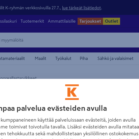
lit K-ryhmän verkkosivuilla 27.7.,
lue tärkeät lisätiedot
.
ssilaskuri
Tuotemerkit
Ammattilaisille
Tarjoukset
Outlet
ntamateriaalit
Maalit
Työkalut
Piha
Sähkö ja valaisimet
poreallastarvikkeet
maamerkistä
NOVITEK
Allasimuri Novit
paa palvelua evästeiden avulla
Tuotenumero
:
501547743
EAN
kumppaneineen käyttää palveluissaan evästeitä, joiden avulla
me toimivat toivotulla tavalla. Lisäksi evästeiden avulla mitata
1.0
1 arvostel
den tehokkuutta sekä mahdollistetaan yksilöllinen ostokokemus 
Allasimuri toimii ilman pari