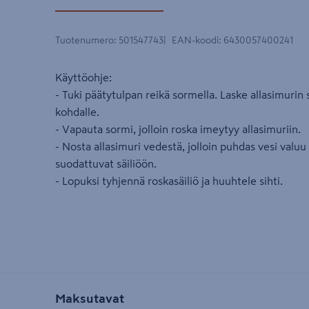
Tuotenumero
:
501547743
EAN-koodi
:
6430057400241
Käyttöohje:
- Tuki päätytulpan reikä sormella. Laske allasimurin 
kohdalle.
- Vapauta sormi, jolloin roska imeytyy allasimuriin.
- Nosta allasimuri vedestä, jolloin puhdas vesi valuu 
suodattuvat säiliöön.
- Lopuksi tyhjennä roskasäiliö ja huuhtele sihti.
Maksutavat