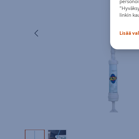
personoi
”Hyväksy
linkin ka
Edellinen
Lisää va