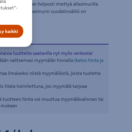
lla
t ja ruoho saadaan helposti imettyä allasimurilla
tukset”-
ytön jälkeen allasimurin suodatinsäiliö on
y kaikki
aisia tuotteita saatavilla nyt myös verkosta!
ään valitsemasi myymälän hinnalla
(katso hinta ja
aa ilmaiseksi niistä myymälöistä, joista tuotetta
s tilata toimitettuna, jos myymälä tarjoaa
 tuotteen hinta voi muuttua myymälävalinnan tai
n mukaan