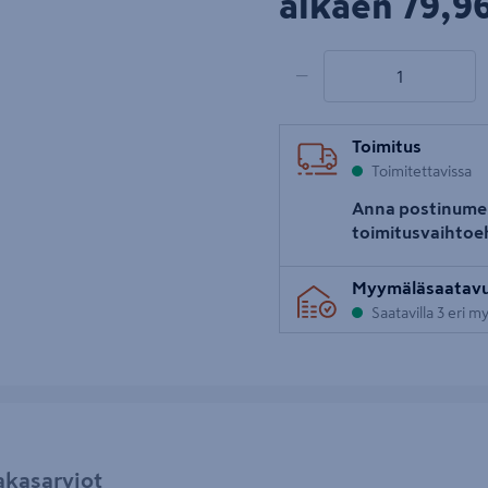
79,9
alkaen
79,96
1 tuotetta
Määrä
−
Toimitus
Toimitettavissa
Anna postinume
toimitusvaihtoe
Myymäläsaatav
Saatavilla 3 eri 
akasarviot