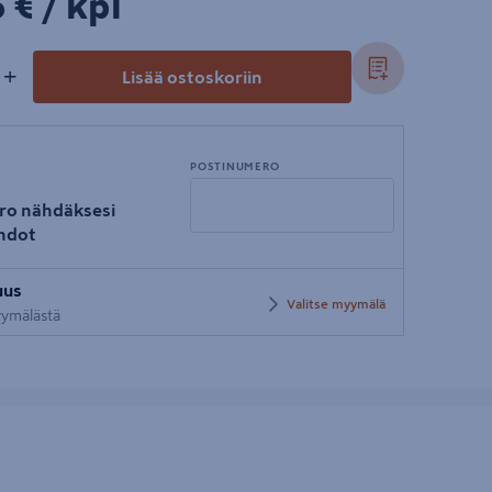
6€/kpl
 €
/ kpl
+
Lisää ostoskoriin
POSTINUMERO
ro nähdäksesi
hdot
Syötä
uus
postinumero
Valitse myymälä
myymälästä