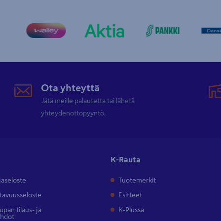
Ota yhteyttä
Jätä meille palautetta tai lähetä
yhteydenottopyyntö.
K-Rauta
jaseloste
Tuotemerkit
tavuusseloste
Esitteet
pan tilaus- ja
K-Plussa
ehdot