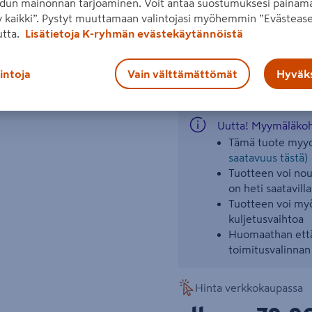
dun mainonnan tarjoaminen. Voit antaa suostumuksesi painama
hiekka, pienet kivet, lehde
 kaikki”. Pystyt muuttamaan valintojasi myöhemmin ”Evästease
ulkoporealtaan pohjalta. Kä
utta.
Lisätietoja K-ryhmän evästekäytännöistä
huuhdeltava.
Seuraava
Lue koko tuotekuvaus
lintoja
Vain välttämättömät
Hyväks
Uutta! Myymäläkoht
Tämä tuote myyd
saatavuus tästä)
Tuotteen voi nout
on heti saatavilla
Tuotteen voi myö
kuljetusvaihtoa
Huomaathan että
toimitusvalinna
Hinta verkkokaupassa