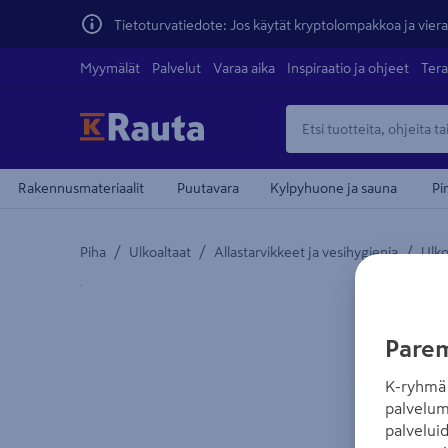
Tietoturvatiedote: Jos käytät kryptolompakkoa ja vierai
Myymälät
Palvelut
Varaa aika
Inspiraatio ja ohjeet
Tera
Rakennusmateriaalit
Puutavara
Kylpyhuone ja sauna
Pi
/
/
/
Piha
Ulkoaltaat
Allastarvikkeet ja vesihygienia
Ulko
Yksityiskohtainen kuvaus löytyy Tuotteen kuvaus -
Parem
K-ryhmä 
palvelum
palvelui