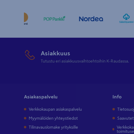
Asiakkuus
Tutustu eri asiakkuusvaihtoehtoihin K-Raudassa.
Asiakaspalvelu
Info
Verkkokaupan asiakaspalvelu
Tietosuo
Myymälöiden yhteystiedot
Saavutet
Tilinavauslomake yrityksille
Verkkokau
toimitus