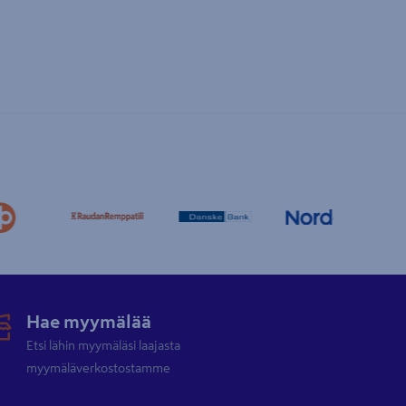
Hae myymälää
Etsi lähin myymäläsi laajasta
myymäläverkostostamme