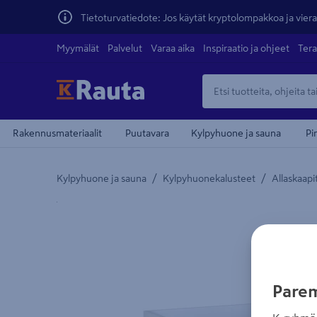
Tietoturvatiedote: Jos käytät kryptolompakkoa ja vierai
Myymälät
Palvelut
Varaa aika
Inspiraatio ja ohjeet
Tera
Rakennusmateriaalit
Puutavara
Kylpyhuone ja sauna
Pi
/
/
Kylpyhuone ja sauna
Kylpyhuonekalusteet
Allaskaapi
Yksityiskohtainen kuvaus löytyy Tuotteen kuvaus -
Parem