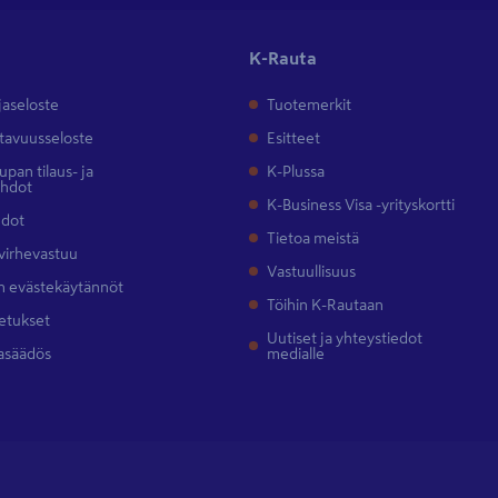
K-Rauta
jaseloste
Tuotemerkit
tavuusseloste
Esitteet
pan tilaus- ja
K-Plussa
ehdot
K-Business Visa -yrityskortti
hdot
Tietoa meistä
 virhevastuu
Vastuullisuus
 evästekäytännöt
Töihin K-Rautaan
etukset
Uutiset ja yhteystiedot
asäädös
medialle