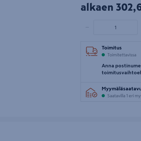
302,
alkaen
302,6
1 tuotetta
Määrä
−
Toimitus
Toimitettavissa
Anna postinume
toimitusvaihtoe
Myymäläsaatav
Saatavilla 1 eri m