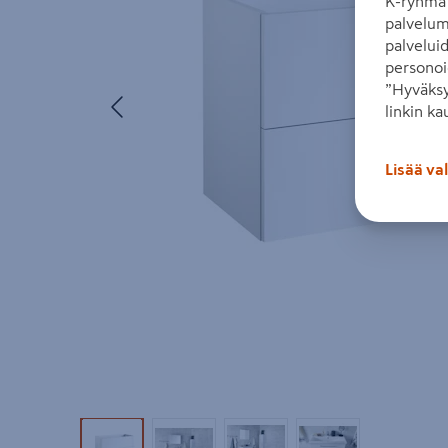
K-ryhmä 
palvelum
palvelui
personoi
”Hyväksy
Edellinen
linkin ka
Lisää va