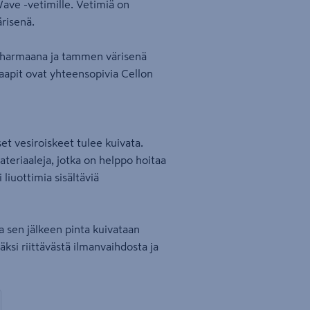
Wave -vetimille. Vetimiä on
risenä.
inharmaana ja tammen värisenä
kaapit ovat yhteensopivia Cellon
et vesiroiskeet tulee kuivata.
eriaaleja, jotka on helppo hoitaa
liuottimia sisältäviä
ja sen jälkeen pinta kuivataan
isäksi riittävästä ilmanvaihdosta ja