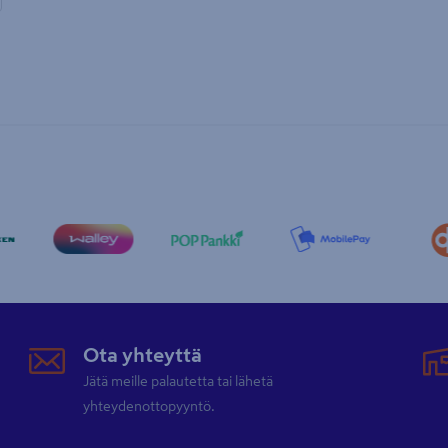
Ota yhteyttä
Jätä meille palautetta tai lähetä
yhteydenottopyyntö.