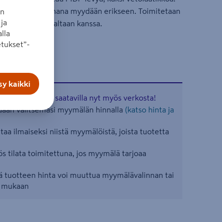
t, pesuallas ja hana myydään erikseen. Toimitetaan
an
ja
llo Wave -pesualtaan kanssa.
lla
tukset”-
y kaikki
aisia tuotteita saatavilla nyt myös verkosta!
ään valitsemasi myymälän hinnalla
(katso hinta ja
aa ilmaiseksi niistä myymälöistä, joista tuotetta
s tilata toimitettuna, jos myymälä tarjoaa
 tuotteen hinta voi muuttua myymälävalinnan tai
n mukaan