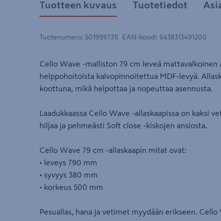
Tuotteen kuvaus
Tuotetiedot
Asi
Tuotenumero
:
501999731
EAN-koodi
:
6438313491200
Cello Wave -malliston 79 cm leveä mattavalkoinen a
helppohoitoista kalvopinnoitettua MDF-levyä. Allask
koottuna, mikä helpottaa ja nopeuttaa asennusta.
Laadukkaassa Cello Wave -allaskaapissa on kaksi vet
hiljaa ja pehmeästi Soft close -kiskojen ansiosta.
Cello Wave 79 cm -allaskaapin mitat ovat:
• leveys 790 mm
• syvyys 380 mm
• korkeus 500 mm
Pesuallas, hana ja vetimet myydään erikseen. Cell