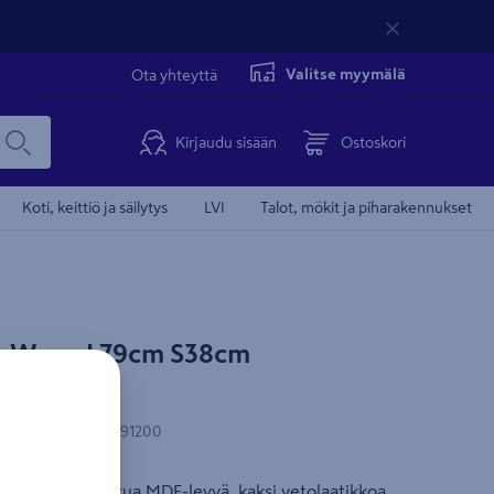
Valitse myymälä
Ota yhteyttä
Kirjaudu sisään
Ostoskori
Koti, keittiö ja säilytys
LVI
Talot, mökit ja piharakennukset
lo Wave L79cm S38cm
laatikkoa
-koodi
:
6438313491200
 kalvopinnoitettua MDF-levyä, kaksi vetolaatikkoa.