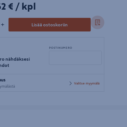
62€/kpl
2 €
/ kpl
+
Lisää ostoskoriin
POSTINUMERO
ro nähdäksesi
hdot
Syötä
uus
postinumero
Valitse myymälä
yymälästä