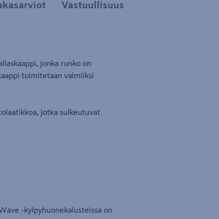
akasarviot
Vastuullisuus
llaskaappi, jonka runko on
aappi toimitetaan valmiiksi
olaatikkoa, jotka sulkeutuvat
o Wave -kylpyhuonekalusteissa on