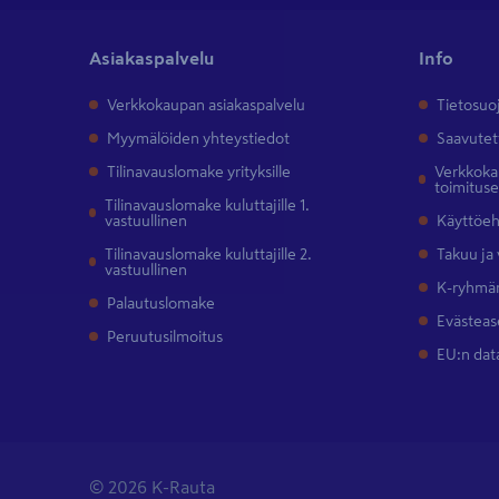
Asiakaspalvelu
Info
Verkkokaupan asiakaspalvelu
Tietosuo
Myymälöiden yhteystiedot
Saavutet
Tilinavauslomake yrityksille
Verkkokau
toimitus
Tilinavauslomake kuluttajille 1.
vastuullinen
Käyttöe
Tilinavauslomake kuluttajille 2.
Takuu ja
vastuullinen
K-ryhmän
Palautuslomake
Evästeas
Peruutusilmoitus
EU:n dat
© 2026 K-Rauta