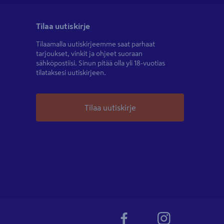
Tilaa uutiskirje
Tilaamalla uutiskirjeemme saat parhaat
tarjoukset, vinkit ja ohjeet suoraan
sähköpostiisi. Sinun pitää olla yli 18-vuotias
tilataksesi uutiskirjeen.
Tilaa uutiskirje