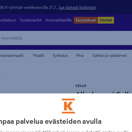
lit K-ryhmän verkkosivuilla 27.7.,
lue tärkeät lisätiedot
.
ssilaskuri
Tuotemerkit
Ammattilaisille
Tarjoukset
Outlet
ntamateriaalit
Maalit
Työkalut
Piha
Sähkö ja valaisimet
t
maamerkistä
CELLO
Allaskaappi Cel
valkoinen 2 veto
Tuotenumero
:
501999731
EAN
paa palvelua evästeiden avulla
Mattavalkoinen allaskaappi