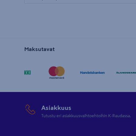
avautuu uuteen välilehteen
Maksutavat
Asiakkuus
Tutustu eri asiakkuusvaihtoehtoihin K-Raudassa.