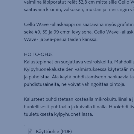
valmiina läpiporatut reiät 32,8 cm mittaisille Cello 
saatavana kromin, valkoisen, mustan ja messingin vä
Cello Wave -allaskaappi on saatavana myös grafiit
sekä 49, 59 ja 99 cm:n levyisenä. Cello Wave -allas
Wave- ja Sea-pesualtaiden kanssa.
HOITO-OHJE
Kalustepinnat on suojattava vesiroiskeilta. Mahdollis
Kylpyhuonekalusteiden valmistuksessa käytetään mat
ja puhdistaa. Älä käytä puhdistamiseen hankaavia tai 
puhdistusaineita, ne voivat vahingoittaa pintoja.
Kalusteet puhdistetaan kostealla mikrokuituliinalla 
huolellisesti puhtaalla ja kuivalla liinalla. Huolehdi l
tuuletuksesta kylpyhuonetilassa.
Käyttöohje
(PDF)