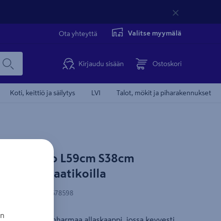
Valitse myymälä
Ota yhteyttä
Kirjaudu sisään
Ostoskori
Koti, keittiö ja säilytys
LVI
Talot, mökit ja piharakennukset
lo Wave Pro L59cm S38cm
Blum vetolaatikoilla
N-koodi
:
6438313578598
an
 leveä grafiitinharmaa allaskaappi, jossa kevyesti