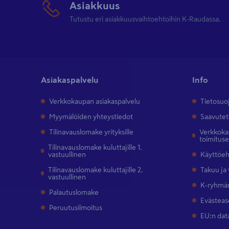
Asiakkuus
Tutustu eri asiakkuusvaihtoehtoihin K-Raudassa.
Asiakaspalvelu
Info
Verkkokaupan asiakaspalvelu
Tietosuo
Myymälöiden yhteystiedot
Saavutet
Tilinavauslomake yrityksille
Verkkokau
toimitus
Tilinavauslomake kuluttajille 1.
vastuullinen
Käyttöe
Tilinavauslomake kuluttajille 2.
Takuu ja
vastuullinen
K-ryhmän
Palautuslomake
Evästeas
Peruutusilmoitus
EU:n dat