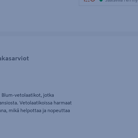
Saatavilla 1 eri m
akasarviot
 Blum-vetolaatikot, jotka
 ansiosta. Vetolaatikoissa harmaat
una, mikä helpottaa ja nopeuttaa