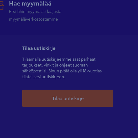
Hae myymälää
Etsi lähin myymäläsi laajasta
myymäläverkostostamme
Tilaa uutiskirje
Tilaamalla uutiskirjeemme saat parhaat
tarjoukset, vinkit ja ohjeet suoraan
sähköpostiisi. Sinun pitää olla yli 18-vuotias
tilataksesi uutiskirjeen.
Tilaa uutiskirje