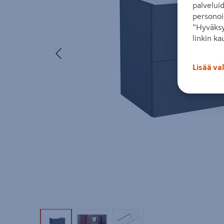
palvelui
personoi
”Hyväksy
linkin ka
Edellinen
Lisää va