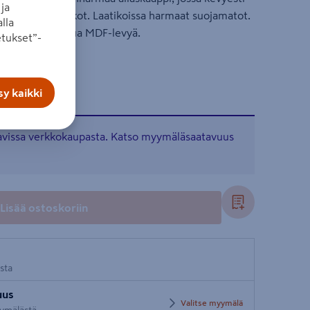
ja
Blum-vetolaatikot. Laatikoissa harmaat suojamatot.
lla
kalvopinnoitettua MDF-levyä.
tukset”-
y kaikki
tavissa verkkokaupasta. Katso myymäläsaatavuus
Lisää ostoskoriin
osta
uus
Valitse myymälä