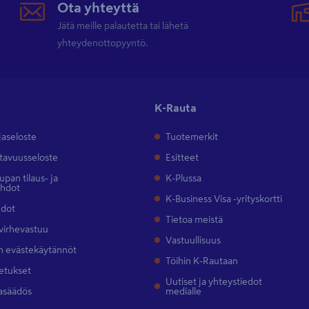
Ota yhteyttä
Jätä meille palautetta tai lähetä
yhteydenottopyyntö.
K-Rauta
jaseloste
Tuotemerkit
tavuusseloste
Esitteet
pan tilaus- ja
K-Plussa
ehdot
K-Business Visa -yrityskortti
hdot
Tietoa meistä
 virhevastuu
Vastuullisuus
 evästekäytännöt
Töihin K-Rautaan
etukset
Uutiset ja yhteystiedot
asäädös
medialle