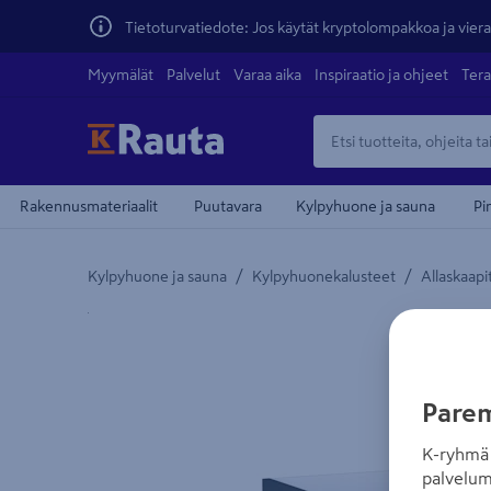
Tietoturvatiedote: Jos käytät kryptolompakkoa ja vierai
Myymälät
Palvelut
Varaa aika
Inspiraatio ja ohjeet
Tera
Rakennusmateriaalit
Puutavara
Kylpyhuone ja sauna
Pi
/
/
Kylpyhuone ja sauna
Kylpyhuonekalusteet
Allaskaapi
Yksityiskohtainen kuvaus löytyy Tuotteen kuvaus -
Parem
K-ryhmä 
palvelum