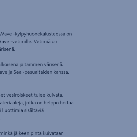
o Wave -kylpyhuonekalusteessa on
Wave -vetimille. Vetimiä on
risenä.
lkoisena ja tammen värisenä.
ave ja Sea -pesualtaiden kanssa.
et vesiroiskeet tulee kuivata.
eriaaleja, jotka on helppo hoitaa
liuottimia sisältäviä
.
 minkä jälkeen pinta kuivataan