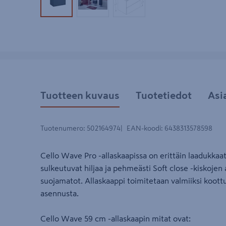
Tuotekuva 1
Tuotekuva 2
Tuotekuva 3
Tuotteen kuvaus
Tuotetiedot
Asi
Tuotenumero
:
502164974
EAN-koodi
:
6438313578598
Cello Wave Pro -allaskaapissa on erittäin laadukkaat
sulkeutuvat hiljaa ja pehmeästi Soft close -kiskojen
suojamatot. Allaskaappi toimitetaan valmiiksi koott
asennusta.
Cello Wave 59 cm -allaskaapin mitat ovat: