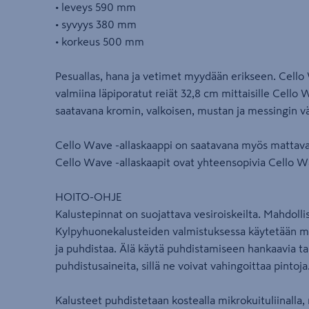
• leveys 590 mm
• syvyys 380 mm
• korkeus 500 mm
Pesuallas, hana ja vetimet myydään erikseen. Cell
valmiina läpiporatut reiät 32,8 cm mittaisille Cello 
saatavana kromin, valkoisen, mustan ja messingin vä
Cello Wave -allaskaappi on saatavana myös mattava
Cello Wave -allaskaapit ovat yhteensopivia Cello W
HOITO-OHJE
Kalustepinnat on suojattava vesiroiskeilta. Mahdollis
Kylpyhuonekalusteiden valmistuksessa käytetään mat
ja puhdistaa. Älä käytä puhdistamiseen hankaavia tai 
puhdistusaineita, sillä ne voivat vahingoittaa pintoja
Kalusteet puhdistetaan kostealla mikrokuituliinalla,