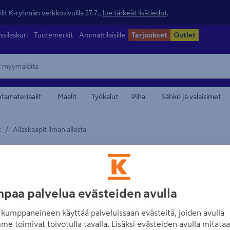
lit K-ryhmän verkkosivuilla 27.7.,
lue tärkeät lisätiedot
.
ssilaskuri
Tuotemerkit
Ammattilaisille
Tarjoukset
Outlet
ntamateriaalit
Maalit
Työkalut
Piha
Sähkö ja valaisimet
/
t
Allaskaapit ilman allasta
maamerkistä
CELLO
Allaskaappi Cel
grafiitinharmaa 
paa palvelua evästeiden avulla
Tuotenumero
:
502164974
EA
kumppaneineen käyttää palveluissaan evästeitä, joiden avulla
me toimivat toivotulla tavalla. Lisäksi evästeiden avulla mitata
Cello Wave -malliston 59 cm