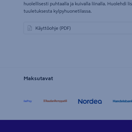
huolellisesti puhtaalla ja kuivalla liinalla. Huolehdi l
tuuletuksesta kylpyhuonetilassa.
Käyttöohje
(PDF)
avautuu uuteen välilehteen
Maksutavat