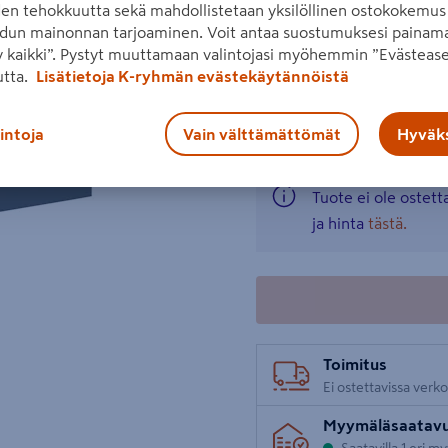
den tehokkuutta sekä mahdollistetaan yksilöllinen ostokokemus 
aukeavat sekä sulkeutuvat 
dun mainonnan tarjoaminen. Voit antaa suostumuksesi painama
Runko on helppohoitoista 
 kaikki”. Pystyt muuttamaan valintojasi myöhemmin ”Evästease
utta.
Lisätietoja K-ryhmän evästekäytännöistä
Lue koko tuotekuvaus
Seuraava
Katso liitetiedostot
lintoja
Vain välttämättömät
Hyväks
Tuote ei ole ostet
ja hinta
tästä.
Toimitus
Ei ostettavissa verk
Myymäläsaatav