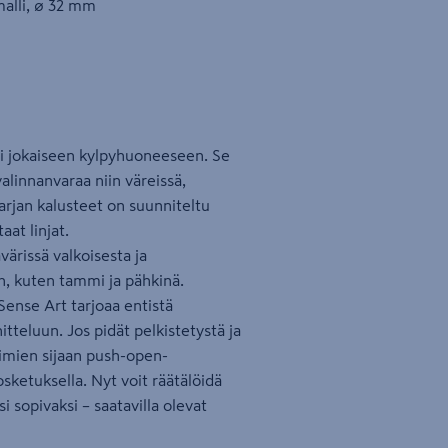
malli, ø 32 mm
pii jokaiseen kylpyhuoneeseen. Se
linnanvaraa niin väreissä,
sarjan kalusteet on suunniteltu
aat linjat.
värissä valkoisesta ja
n, kuten tammi ja pähkinä.
ense Art tarjoaa entistä
eluun. Jos pidät pelkistetystä ja
etimien sijaan push-open-
sketuksella. Nyt voit räätälöidä
i sopivaksi – saatavilla olevat