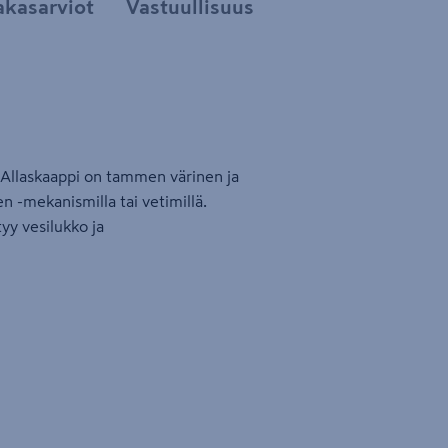
akasarviot
Vastuullisuus
a. Allaskaappi on tammen värinen ja
n -mekanismilla tai vetimillä.
yy vesilukko ja