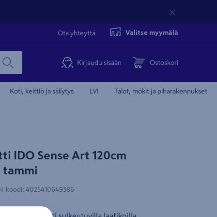
Valitse myymälä
Ota yhteyttä
Kirjaudu sisään
Ostoskori
Koti, keittiö ja säilytys
LVI
Talot, mökit ja piharakennukset
ti IDO Sense Art 120cm
la tammi
N-koodi
:
4025410649386
lla ja pehmeästi sulkeutuvilla laatikoilla.