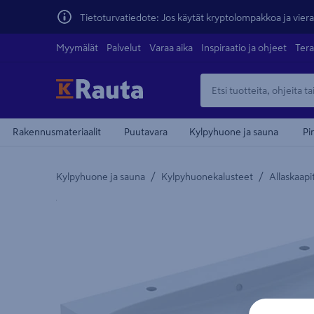
Tietoturvatiedote: Jos käytät kryptolompakkoa ja vierai
Myymälät
Palvelut
Varaa aika
Inspiraatio ja ohjeet
Tera
Rakennusmateriaalit
Puutavara
Kylpyhuone ja sauna
Pi
/
/
Kylpyhuone ja sauna
Kylpyhuonekalusteet
Allaskaapi
Yksityiskohtainen kuvaus löytyy Tuotteen kuvaus -