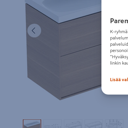
Parem
Edellinen
K-ryhmä 
palvelum
palvelui
personoi
”Hyväksy
linkin ka
Lisää va