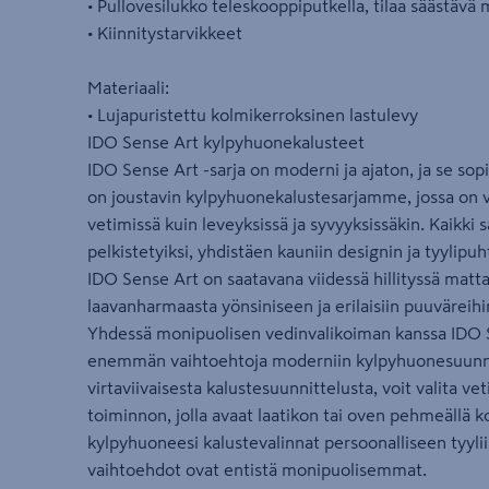
• Pullovesilukko teleskooppiputkella, tilaa säästävä 
• Kiinnitystarvikkeet
Materiaali:
• Lujapuristettu kolmikerroksinen lastulevy
IDO Sense Art kylpyhuonekalusteet
IDO Sense Art -sarja on moderni ja ajaton, ja se so
on joustavin kylpyhuonekalustesarjamme, jossa on va
vetimissä kuin leveyksissä ja syvyyksissäkin. Kaikki 
pelkistetyiksi, yhdistäen kauniin designin ja tyylipuht
IDO Sense Art on saatavana viidessä hillityssä matta
laavanharmaasta yönsiniseen ja erilaisiin puuväreihi
Yhdessä monipuolisen vedinvalikoiman kanssa IDO S
enemmän vaihtoehtoja moderniin kylpyhuonesuunnitt
virtaviivaisesta kalustesuunnittelusta, voit valita v
toiminnon, jolla avaat laatikon tai oven pehmeällä ko
kylpyhuoneesi kalustevalinnat persoonalliseen tyyliis
vaihtoehdot ovat entistä monipuolisemmat.