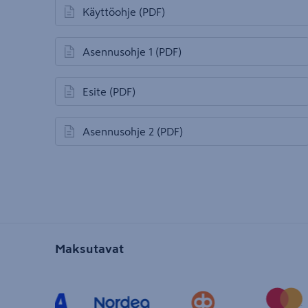
Käyttöohje
(PDF)
avautuu uuteen välilehteen
Asennusohje 1
(PDF)
avautuu uuteen välilehteen
Esite
(PDF)
avautuu uuteen välilehteen
Asennusohje 2
(PDF)
avautuu uuteen välilehteen
Maksutavat