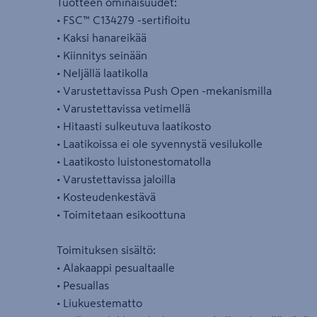
Tuotteen ominaisuudet:
• FSC™ C134279 -sertifioitu
• Kaksi hanareikää
• Kiinnitys seinään
• Neljällä laatikolla
• Varustettavissa Push Open -mekanismilla
• Varustettavissa vetimellä
• Hitaasti sulkeutuva laatikosto
• Laatikoissa ei ole syvennystä vesilukolle
• Laatikosto luistonestomatolla
• Varustettavissa jaloilla
• Kosteudenkestävä
• Toimitetaan esikoottuna
Toimituksen sisältö:
• Alakaappi pesualtaalle
• Pesuallas
• Liukuestematto