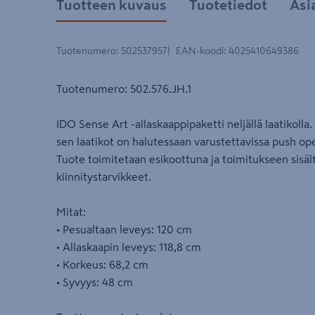
Tuotteen kuvaus
Tuotetiedot
Asi
Tuotenumero
:
502537957
EAN-koodi
:
4025410649386
Tuotenumero: 502.576.JH.1
IDO Sense Art -allaskaappipaketti neljällä laatikoll
sen laatikot on halutessaan varustettavissa push ope
Tuote toimitetaan esikoottuna ja toimitukseen sisält
kiinnitystarvikkeet.
Mitat:
• Pesualtaan leveys: 120 cm
• Allaskaapin leveys: 118,8 cm
• Korkeus: 68,2 cm
• Syvyys: 48 cm