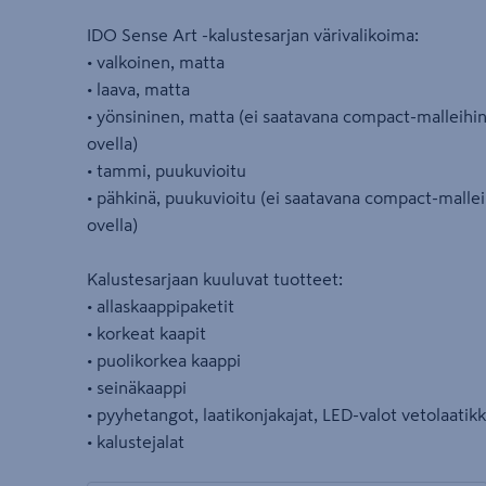
IDO Sense Art -kalustesarjan värivalikoima:
• valkoinen, matta
• laava, matta
• yönsininen, matta (ei saatavana compact-malleihin
ovella)
• tammi, puukuvioitu
• pähkinä, puukuvioitu (ei saatavana compact-mallei
ovella)
Kalustesarjaan kuuluvat tuotteet:
• allaskaappipaketit
• korkeat kaapit
• puolikorkea kaappi
• seinäkaappi
• pyyhetangot, laatikonjakajat, LED-valot vetolaatik
• kalustejalat