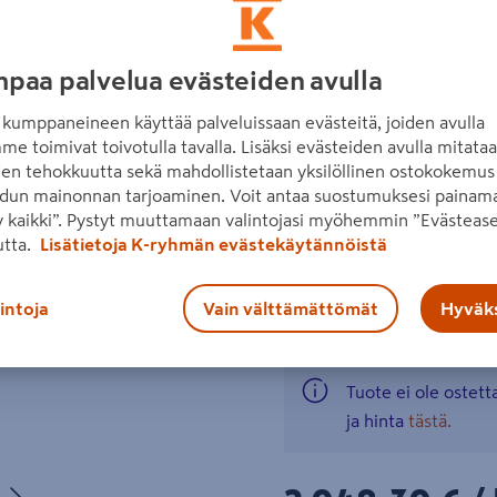
Varustettavissa push open 
Vesilukko ja kiinnitystarvi
paa palvelua evästeiden avulla
kosteudenkestävä
Seuraava
kumppaneineen käyttää palveluissaan evästeitä, joiden avulla
hitaasti sulkeutuva laa
me toimivat toivotulla tavalla. Lisäksi evästeiden avulla mitata
den tehokkuutta sekä mahdollistetaan yksilöllinen ostokokemus 
viemäröintisarja sisält
dun mainonnan tarjoaminen. Voit antaa suostumuksesi painama
toimitetaan esikoottu
 kaikki”. Pystyt muuttamaan valintojasi myöhemmin ”Evästease
utta.
Lisätietoja K-ryhmän evästekäytännöistä
Lue koko tuotekuvaus
Katso liitetiedostot
lintoja
Vain välttämättömät
Hyväks
Tuote ei ole ostet
ja hinta
tästä.
Seuraava