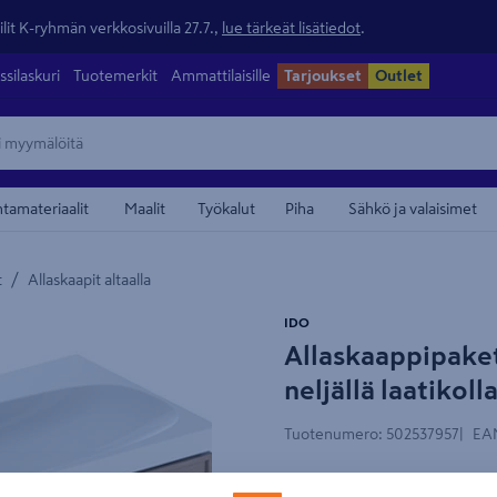
lit K-ryhmän verkkosivuilla 27.7.,
lue tärkeät lisätiedot
.
ssilaskuri
Tuotemerkit
Ammattilaisille
Tarjoukset
Outlet
ntamateriaalit
Maalit
Työkalut
Piha
Sähkö ja valaisimet
/
t
Allaskaapit altaalla
maamerkistä
IDO
Allaskaappipaket
neljällä laatikol
Tuotenumero
:
502537957
EA
Allaskaappipaketti tasoaltaa