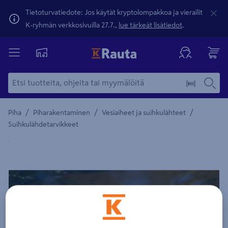
Tietoturvatiedote: Jos käytät kryptolompakkoa ja vierailit
K-ryhmän verkkosivuilla 27.7.,
lue tärkeät lisätiedot
.
/
/
/
Piha
Piharakentaminen
Vesiaiheet ja suihkulähteet
Suihkulähdetarvikkeet
Yksityiskohtainen kuvaus löytyy Tuotteen kuvaus -maamerki