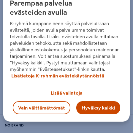
Parempaa palvelua
evästeiden avulla
K-ryhmä kumppaneineen käyttää palveluissaan
evästeitä, joiden avulla palvelumme toimivat
toivotulla tavalla. Lisäksi evästeiden avulla mitataan
palveluiden tehokkuutta sekä mahdollistetaan
yksilöllinen ostokokemus ja personoidun mainonnan
tarjoaminen. Voit antaa suostumuksesi painamalla
”Hyväksy kaikki”. Pystyt muuttamaan valintojasi
myöhemmin ”Evästeasetukset”-linkin kautta.
Lisätietoja K-ryhmän evästekäytännöistä
Lisää valintoja
Zoomaa kuvaa sormilla kosketusnäytöllä
Vain välttämättömät
Hyväksy kaikki
NO BRAND