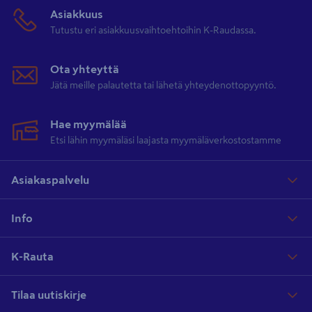
Asiakkuus
Tutustu eri asiakkuusvaihtoehtoihin K-Raudassa.
Ota yhteyttä
Jätä meille palautetta tai lähetä yhteydenottopyyntö.
Hae myymälää
Etsi lähin myymäläsi laajasta myymäläverkostostamme
Asiakaspalvelu
Info
K-Rauta
Tilaa uutiskirje