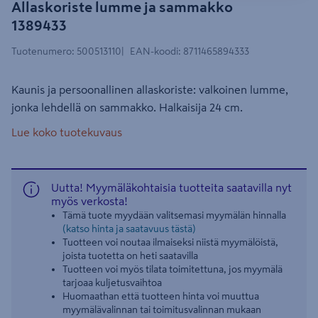
Allaskoriste lumme ja sammakko
1389433
Tuotenumero
:
500513110
EAN-koodi
:
8711465894333
Kaunis ja persoonallinen allaskoriste: valkoinen lumme,
jonka lehdellä on sammakko. Halkaisija 24 cm.
Lue koko tuotekuvaus
Uutta! Myymäläkohtaisia tuotteita saatavilla nyt
myös verkosta!
Tämä tuote myydään valitsemasi myymälän hinnalla
(katso hinta ja saatavuus tästä)
Tuotteen voi noutaa ilmaiseksi niistä myymälöistä,
joista tuotetta on heti saatavilla
Tuotteen voi myös tilata toimitettuna, jos myymälä
tarjoaa kuljetusvaihtoa
Huomaathan että tuotteen hinta voi muuttua
myymälävalinnan tai toimitusvalinnan mukaan