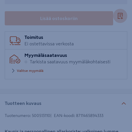
Lisää ostoskoriin
Toimitus
Ei ostettavissa verkosta
Myymäläsaatavuus
Tarkista saatavuus myymäläkohtaisesti
Valitse myymälä
Tuotteen kuvaus
Tuotenumero
:
500513110
EAN-koodi
:
8711465894333
Kaunis ja persoonallinen allaskoriste: valkoinen lumme,