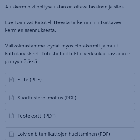
Aluskermin kiinnitysalustan on oltava tasainen ja sileä.
Lue Toimivat Katot -liitteestä tarkemmin hitsattavien
kermien asennuksesta.
Valikoimastamme löydät myös pintakermit ja muut
kattotarvikkeet. Tutustu tuotteisiin verkkokaupassamme
ja myymälässä.
Esite
(PDF)
avautuu uuteen välilehteen
Suoritustasoilmoitus
(PDF)
avautuu uuteen välilehteen
Tuotekortti
(PDF)
avautuu uuteen välilehteen
Loivien bitumikattojen huoltaminen
(PDF)
avautuu uuteen välilehteen