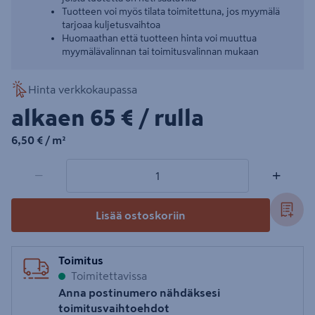
Tuotteen voi myös tilata toimitettuna, jos myymälä
tarjoaa kuljetusvaihtoa
Huomaathan että tuotteen hinta voi muuttua
myymälävalinnan tai toimitusvalinnan mukaan
Hinta verkkokaupassa
65€/rulla
alkaen
65 €
/ rulla
6,50€/m²
6,50 €
/ m²
1 tuotetta
Määrä
−
+
Lisää ostoskoriin
Toimitus
Toimitettavissa
Anna postinumero nähdäksesi
toimitusvaihtoehdot