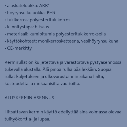
• aluskateluokka: AKK1
• höyrynsulkuluokka: BH3
• tukikerros: polyesteritukikerros
• kiinnitystapa: hitsaus
• materiaali: kumibitumia polyesteritukikerroksella
• käyttökohteet: monikerroskatteena, vesihöyrynsulkuna
• CE-merkitty
Kermirullat on kuljetettava ja varastoitava pystyasennossa
tukevalla alustalla. Älä pinoa rullia päällekkäin. Suojaa
rullat kuljetuksen ja ulkovarastoinnin aikana lialta,
kosteudelta ja mekaanisilta vaurioilta.
ALUSKERMIN ASENNUS
Hitsattavan kermin käyttö edellyttää aina voimassa olevaa
tulityökorttia- ja lupaa.