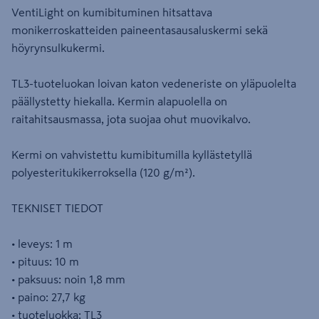
VentiLight on kumibituminen hitsattava
monikerroskatteiden paineentasausaluskermi sekä
höyrynsulkukermi.
TL3-tuoteluokan loivan katon vedeneriste on yläpuolelta
päällystetty hiekalla. Kermin alapuolella on
raitahitsausmassa, jota suojaa ohut muovikalvo.
Kermi on vahvistettu kumibitumilla kyllästetyllä
polyesteritukikerroksella (120 g/m²).
TEKNISET TIEDOT
• leveys: 1 m
• pituus: 10 m
• paksuus: noin 1,8 mm
• paino: 27,7 kg
• tuoteluokka: TL3