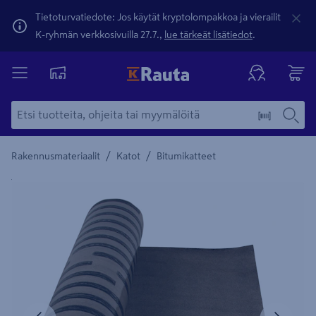
Tietoturvatiedote: Jos käytät kryptolompakkoa ja vierailit
K-ryhmän verkkosivuilla 27.7.,
lue tärkeät lisätiedot
.
/
/
Rakennusmateriaalit
Katot
Bitumikatteet
Yksityiskohtainen kuvaus löytyy Tuotteen kuvaus -maamerki
Edellinen
Seura