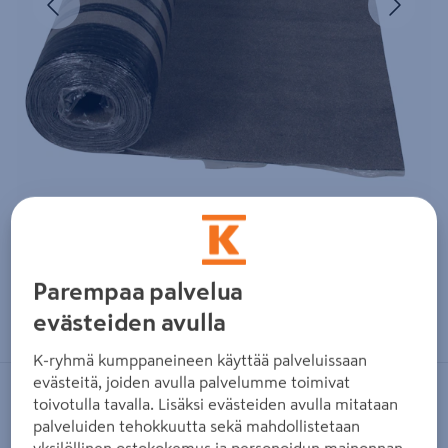
Parempaa palvelua
Zoomaa kuvaa sormilla kosketusnäytöllä
evästeiden avulla
K-ryhmä kumppaneineen käyttää palveluissaan
evästeitä, joiden avulla palvelumme toimivat
BMI ICOPAL
toivotulla tavalla. Lisäksi evästeiden avulla mitataan
palveluiden tehokkuutta sekä mahdollistetaan
Aluskermi VentiLight hitsattava TL3
yksilöllinen ostokokemus ja personoidun mainonnan