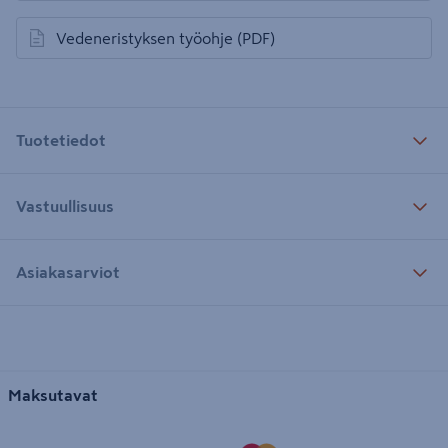
Vedeneristyksen työohje
(PDF)
avautuu uuteen välilehteen
Tuotetiedot
Vastuullisuus
Asiakasarviot
Maksutavat