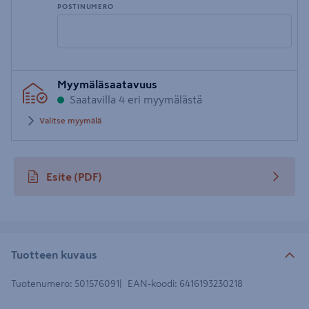
POSTINUMERO
Syötä
Myymäläsaatavuus
postinumero
Saatavilla 4 eri myymälästä
Valitse myymälä
Esite
(PDF)
avautuu uuteen välilehteen
Tuotteen kuvaus
Tuotenumero
:
501576091
EAN-koodi
:
6416193230218