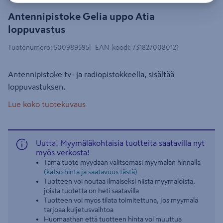
Antennipistoke Gelia uppo Atia
loppuvastus
Tuotenumero
:
500989595
EAN-koodi
:
7318270080121
Antennipistoke tv- ja radiopistokkeella, sisältää
loppuvastuksen.
Lue koko tuotekuvaus
Uutta! Myymäläkohtaisia tuotteita saatavilla nyt
myös verkosta!
Tämä tuote myydään valitsemasi myymälän hinnalla
(katso hinta ja saatavuus tästä)
Tuotteen voi noutaa ilmaiseksi niistä myymälöistä,
joista tuotetta on heti saatavilla
Tuotteen voi myös tilata toimitettuna, jos myymälä
tarjoaa kuljetusvaihtoa
Huomaathan että tuotteen hinta voi muuttua