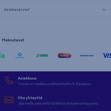
Asiakasarviot
Maksutavat
Asiakkuus
Tutustu eri asiakkuusvaihtoehtoihin K-Raudassa.
Ota yhteyttä
Jätä meille palautetta tai lähetä yhteydenottopyyntö.