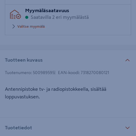
Syötä
Myymäläsaatavuus
postinumero
Saatavilla 2 eri myymälästä
Valitse myymälä
Tuotteen kuvaus
Tuotenumero
:
500989595
EAN-koodi
:
7318270080121
Antennipistoke tv- ja radiopistokkeella, sisältää
loppuvastuksen.
Tuotetiedot