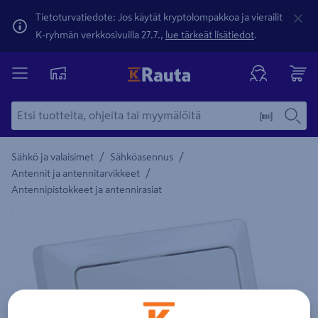
Tietoturvatiedote: Jos käytät kryptolompakkoa ja vierailit
K-ryhmän verkkosivuilla 27.7.,
lue tärkeät lisätiedot
.
/
/
Sähkö ja valaisimet
Sähköasennus
/
Antennit ja antennitarvikkeet
Antennipistokkeet ja antennirasiat
Yksityiskohtainen kuvaus löytyy Tuotteen kuvaus -maamerki