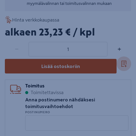
myymälävalinnan tai toimitusvalinnan mukaan
Hinta verkkokaupassa
23,23€/kpl
alkaen
23,23 €
/ kpl
1 tuotetta
Määrä
−
+
Lisää ostoskoriin
Toimitus
Toimitettavissa
Anna postinumero nähdäksesi
toimitusvaihtoehdot
POSTINUMERO