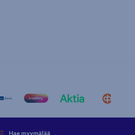
Hae myymälää