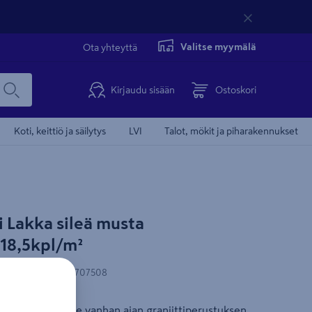
Valitse myymälä
Ota yhteyttä
Kirjaudu sisään
Ostoskori
Koti, keittiö ja säilytys
LVI
Talot, mökit ja piharakennukset
Tämä video 
i Lakka sileä musta
18,5kpl/m²
N-koodi
:
6419184707508
vi henkii pihoille vanhan ajan graniittiperustuksen