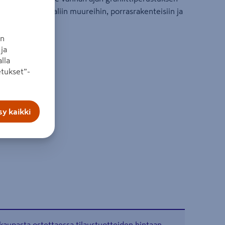
 käytetään mataliin muureihin, porrasrakenteisiin ja
 reunakivinä.
an
ja
lla
tukset”-
y kaikki
kaupasta ostettaessa tilaustuotteiden hintaan