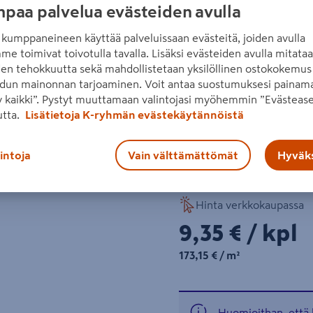
paa palvelua evästeiden avulla
ilmettä. Antiikkimuurikiveä
esimerkiksi kukka-altaiden
kumppaneineen käyttää palveluissaan evästeitä, joiden avulla
me toimivat toivotulla tavalla. Lisäksi evästeiden avulla mitata
koko 360 x 180 x 150
Seuraava
den tehokkuutta sekä mahdollistetaan yksilöllinen ostokokemus 
dun mainonnan tarjoaminen. Voit antaa suostumuksesi painama
3,24 m²/lava
 kaikki”. Pystyt muuttamaan valintojasi myöhemmin ”Evästease
18,5 kpl/m²
utta.
Lisätietoja K-ryhmän evästekäytännöistä
lavan paino (kg):1340
lintoja
Vain välttämättömät
Hyväks
Lue koko tuotekuvaus
Hinta verkkokaupassa
9,35€/kpl
9,35 €
/ kpl
173,15€/m²
173,15 €
/ m²
Huomioithan, että 