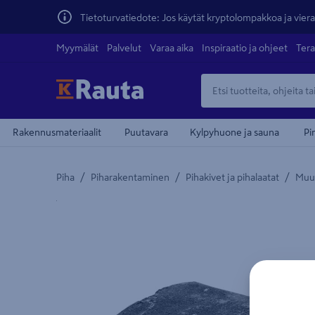
Tietoturvatiedote: Jos käytät kryptolompakkoa ja vierai
Myymälät
Palvelut
Varaa aika
Inspiraatio ja ohjeet
Tera
Rakennusmateriaalit
Puutavara
Kylpyhuone ja sauna
Pi
/
/
/
Piha
Piharakentaminen
Pihakivet ja pihalaatat
Muur
Yksityiskohtainen kuvaus löytyy Tuotteen kuvaus -