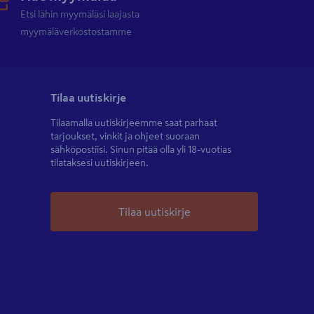
Etsi lähin myymäläsi laajasta
myymäläverkostostamme
Tilaa uutiskirje
Tilaamalla uutiskirjeemme saat parhaat
tarjoukset, vinkit ja ohjeet suoraan
sähköpostiisi. Sinun pitää olla yli 18-vuotias
tilataksesi uutiskirjeen.
Tilaa uutiskirje