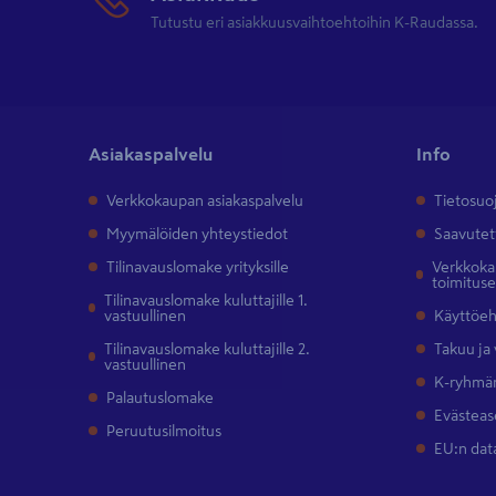
Tutustu eri asiakkuusvaihtoehtoihin K-Raudassa.
Asiakaspalvelu
Info
Verkkokaupan asiakaspalvelu
Tietosuo
Myymälöiden yhteystiedot
Saavutet
Tilinavauslomake yrityksille
Verkkokau
toimitus
Tilinavauslomake kuluttajille 1.
vastuullinen
Käyttöe
Tilinavauslomake kuluttajille 2.
Takuu ja
vastuullinen
K-ryhmän
Palautuslomake
Evästeas
Peruutusilmoitus
EU:n dat