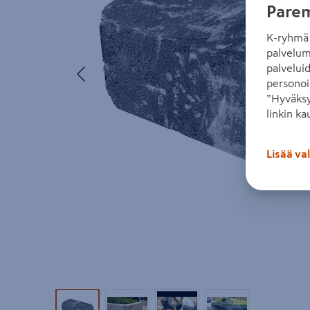
Parem
K-ryhmä 
palvelum
Edellinen
palvelui
personoi
”Hyväksy
linkin ka
Lisää va