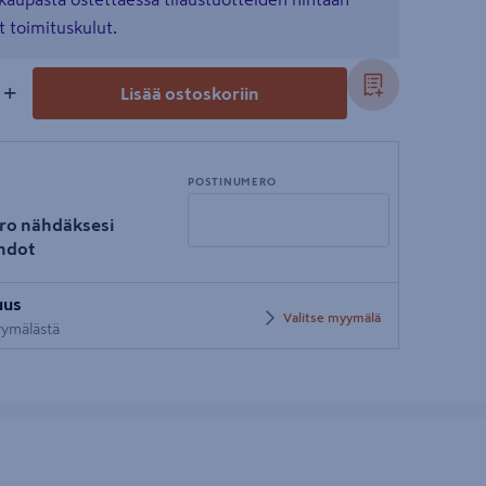
t toimituskulut.
+
Lisää ostoskoriin
POSTINUMERO
ro nähdäksesi
hdot
Syötä
uus
postinumero
Valitse myymälä
myymälästä