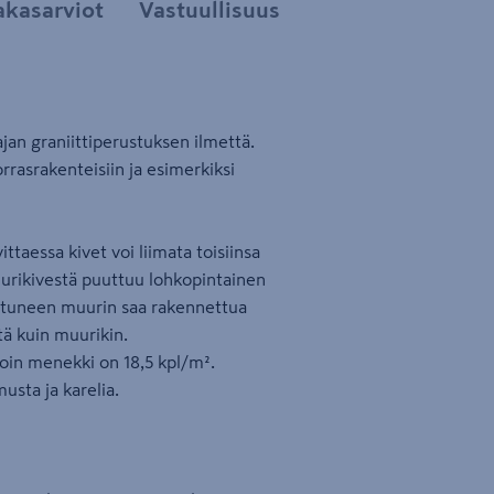
akasarviot
Vastuullisuus
jan graniittiperustuksen ilmettä.
rrasrakenteisiin ja esimerkiksi
aessa kivet voi liimata toisiinsa
imuurikivestä puuttuu lohkopintainen
entuneen muurin saa rakennettua
tä kuin muurikin.
loin menekki on 18,5 kpl/m².
usta ja karelia.