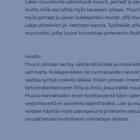
Lakan muurikivillä valmistuvat muurit, portaat ja pe
mutta niillä saa ryhtiä myös tasaiseen pihaan. Muurik
myös portaat ja upean kukkapenkin reunat, sillä muu
Lakan pihakivien ja -laattojen kanssa. Tyylikkään pih
muurivalot, jotka luovat tunnelmaa pimeneviin iltoih
Huolto:
Muurin pintaan kertyy väistämättä likaa ja niissä ko
sammalta. Kukkapenkkien tai nurmialueiden lannoite
saattaa syntyä ruskeita läikkiä. Kivien pintaan ilmest
betonirakentamiseen liittyvä ilmiö, jossa kalkki no
Muuria kannattaakin ensin koettaa pestä käsin sadev
vesijohtovettä ei suositella käytettäväksi. Lian ja 
voidaan käyttää myös painepesuria ja betonin pesuu
noudattamalla huolellisesti valmistajan ohjeita.