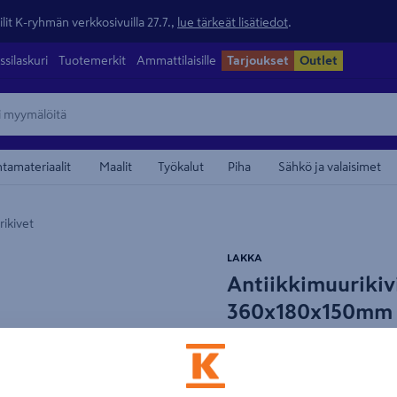
lit K-ryhmän verkkosivuilla 27.7.,
lue tärkeät lisätiedot
.
ssilaskuri
Tuotemerkit
Ammattilaisille
Tarjoukset
Outlet
ntamateriaalit
Maalit
Työkalut
Piha
Sähkö ja valaisimet
ikivet
maamerkistä
LAKKA
Antiikkimuurikiv
360x180x150mm 
Tuotenumero
:
500858578
EA
Massiivinen Antiikkimuuriki