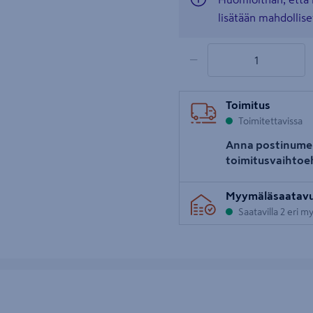
lisätään mahdollise
1 tuotetta
Määrä
−
Toimitus
Toimitettavissa
Anna postinume
toimitusvaihtoe
Myymäläsaatav
Saatavilla 2 eri 