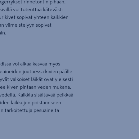
ngerrykset rinnetontin pihaan,
ivillä voi toteuttaa kätevästi
rikivet sopivat yhteen kaikkien
an viimeistelyyn sopivat
in.
hdissa voi alkaa kasvaa myös
aineiden joutuessa kivien päälle
yvät valkoiset läikät ovat yleisesti
usee kiven pintaan veden mukana.
edellä. Kalkkia sisältävää pelkkää
muiden laikkujen poistamiseen
n tarkoitettuja pesuaineita