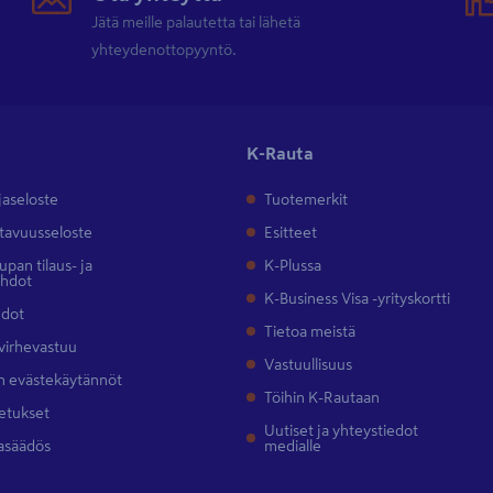
Jätä meille palautetta tai lähetä
yhteydenottopyyntö.
K-Rauta
jaseloste
Tuotemerkit
tavuusseloste
Esitteet
pan tilaus- ja
K-Plussa
ehdot
K-Business Visa -yrityskortti
hdot
Tietoa meistä
 virhevastuu
Vastuullisuus
 evästekäytännöt
Töihin K-Rautaan
etukset
Uutiset ja yhteystiedot
asäädös
medialle