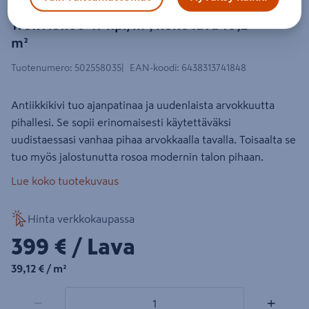
Antiikkivi Lakka 60 hiekanruskea
179x119x60 47 kpl/m², koko lava 10,2
m²
Tuotenumero
:
502558035
EAN-koodi
:
6438313741848
Antiikkikivi tuo ajanpatinaa ja uudenlaista arvokkuutta
pihallesi. Se sopii erinomaisesti käytettäväksi
uudistaessasi vanhaa pihaa arvokkaalla tavalla. Toisaalta se
tuo myös jalostunutta rosoa modernin talon pihaan.
Lue koko tuotekuvaus
Hinta verkkokaupassa
399€/Lava
399 €
/ Lava
39,12€/m²
39,12 €
/ m²
1 tuotetta
Määrä
−
+