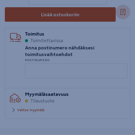
Lisää ostoskoriin
Toimitus
Toimitettavissa
Anna postinumero nähdäksesi
toimitusvaihtoehdot
POSTINUMERO
Syötä
Myymäläsaatavuus
postinumero
Tilaustuote
Valitse myymälä