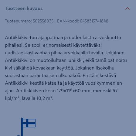
Tuotteen kuvaus
Tuotenumero
:
502558035
EAN-koodi
:
6438313741848
Antiikkikivi tuo ajanpatinaa ja uudenlaista arvokkuutta
pihallesi. Se sopii erinomaisesti käytettäväksi
uudistaessasi vanhaa pihaa arvokkaalla tavalla. Jokainen
Antiikkikivi on muotoilultaan 'uniikki', eikä tämä patinoitu
kivi säikähdä kovaakaan käyttöä. Jokainen lisäkolhu
suorastaan parantaa sen ulkonäköä. Erittäin kestävä
Antiikkikivi kestää katseita ja käyttöä vuosikymmenien
ajan. Antiikkikiven koko 179x119x60 mm, menekki 47
kpl/m², lavalla 10,2 m².