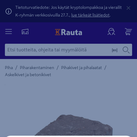
Tietoturvatiedote: Jos käytät kryptolompakkoa ja vierailit
K-ryhmän verkkosivuilla 27.7.,
lue tärkeät lisätiedot
.
/
/
/
Piha
Piharakentaminen
Pihakivet ja pihalaatat
Askelkivet ja betonikivet
Yksityiskohtainen kuvaus löytyy Tuotteen kuvaus -maamerki