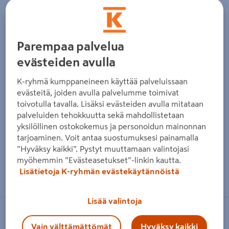
Parempaa palvelua
evästeiden avulla
K-ryhmä kumppaneineen käyttää palveluissaan
evästeitä, joiden avulla palvelumme toimivat
toivotulla tavalla. Lisäksi evästeiden avulla mitataan
palveluiden tehokkuutta sekä mahdollistetaan
yksilöllinen ostokokemus ja personoidun mainonnan
tarjoaminen. Voit antaa suostumuksesi painamalla
”Hyväksy kaikki”. Pystyt muuttamaan valintojasi
myöhemmin ”Evästeasetukset”-linkin kautta.
Zoomaa kuvaa sormilla kosketusnäytöllä
Lisätietoja K-ryhmän evästekäytännöistä
Lisää valintoja
LAKKA
Vain välttämättömät
Hyväksy kaikki