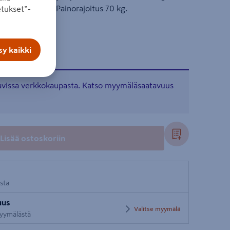
 korkeus 91 cm. Painorajoitus 70 kg.
tukset”-
y kaikki
tavissa verkkokaupasta. Katso myymäläsaatavuus
Lisää ostoskoriin
osta
uus
Valitse myymälä
 myymälästä