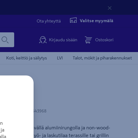
Valitse myymälä
Ota yhteyttä
Kirjaudu sisään
Ostoskori
Koti, keittiö ja säilytys
LVI
Talot, mökit ja piharakennukset
Lucca
N-koodi
:
6438313643968
an
vyellä ja kestävällä alumiinirungolla ja non-wood-
ja
pöytä tarjoaa työ- ja laskutilaa terassille tai grillin
lla