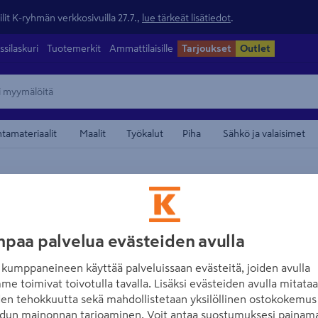
lit K-ryhmän verkkosivuilla 27.7.,
lue tärkeät lisätiedot
.
ssilaskuri
Tuotemerkit
Ammattilaisille
Tarjoukset
Outlet
ntamateriaalit
Maalit
Työkalut
Piha
Sähkö ja valaisimet
/
öydät
Tarjoiluvaunut ja apupöydät
maamerkistä
CELLO
Apupöytä Cello 
paa palvelua evästeiden avulla
Tuotenumero
:
502310659
EA
kumppaneineen käyttää palveluissaan evästeitä, joiden avulla
me toimivat toivotulla tavalla. Lisäksi evästeiden avulla mitata
Monikäyttöinen apupöytä ke
den tehokkuutta sekä mahdollistetaan yksilöllinen ostokokemus 
pintaisella pöytätasolla. Apu
dun mainonnan tarjoaminen. Voit antaa suostumuksesi painama