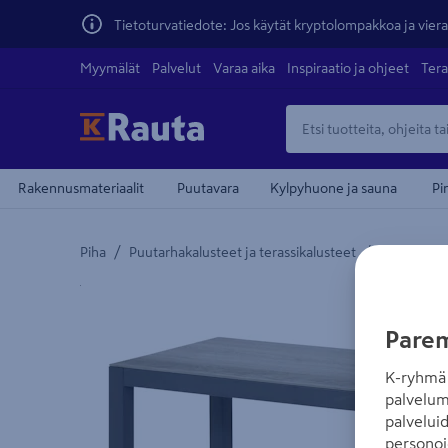
Tietoturvatiedote: Jos käytät kryptolompakkoa ja vierai
Myymälät
Palvelut
Varaa aika
Inspiraatio ja ohjeet
Tera
Rakennusmateriaalit
Puutavara
Kylpyhuone ja sauna
Pi
/
/
Piha
Puutarhakalusteet ja terassikalusteet
Puutarhap
Yksityiskohtainen kuvaus löytyy Tuotteen kuvaus -
Parem
K-ryhmä 
palvelum
palvelui
personoi