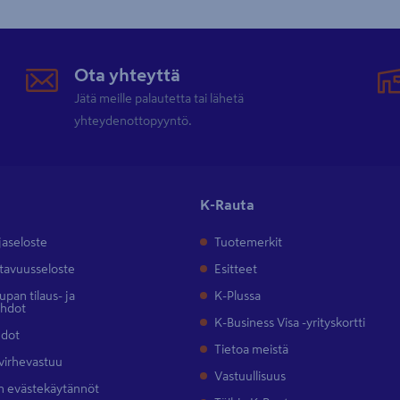
Ota yhteyttä
Jätä meille palautetta tai lähetä
yhteydenottopyyntö.
K-Rauta
jaseloste
Tuotemerkit
tavuusseloste
Esitteet
pan tilaus- ja
K-Plussa
ehdot
K-Business Visa -yrityskortti
hdot
Tietoa meistä
 virhevastuu
Vastuullisuus
 evästekäytännöt