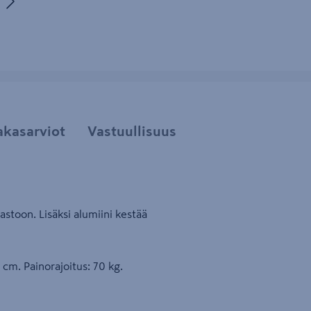
uva 5
akasarviot
Vastuullisuus
rastoon. Lisäksi alumiini kestää
 cm. Painorajoitus: 70 kg.