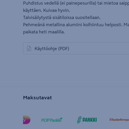
Puhdistus vedellä (ei painepesurilla) tai mietoa sai
käyttäen. Kuivaa hyvin.
Talvisäilytystä sisätiloissa suositellaan.
Pehmeänä metallina alumiini kolhiintuu helposti. M
paikata heti maalilla.
Käyttöohje
(PDF)
avautuu uuteen välilehteen
Maksutavat