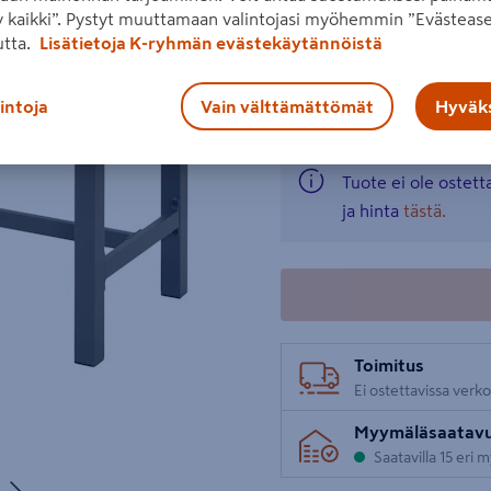
viereen. Mitat 127 x 52 cm,
 kaikki”. Pystyt muuttamaan valintojasi myöhemmin ”Evästease
utta.
Lisätietoja K-ryhmän evästekäytännöistä
Lue koko tuotekuvaus
Katso liitetiedostot
Seuraava
lintoja
Vain välttämättömät
Hyväks
Tuote ei ole ostet
ja hinta
tästä.
Toimitus
Ei ostettavissa verk
Myymäläsaatav
Saatavilla 15 eri
Seuraava