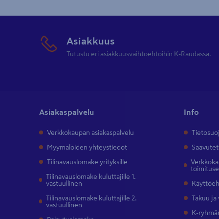
Asiakkuus
Tutustu eri asiakkuusvaihtoehtoihin K-Raudassa.
Asiakaspalvelu
Info
Verkkokaupan asiakaspalvelu
Tietosuo
Myymälöiden yhteystiedot
Saavutet
Tilinavauslomake yrityksille
Verkkokau
toimitus
Tilinavauslomake kuluttajille 1.
vastuullinen
Käyttöe
Tilinavauslomake kuluttajille 2.
Takuu ja
vastuullinen
K-ryhmän