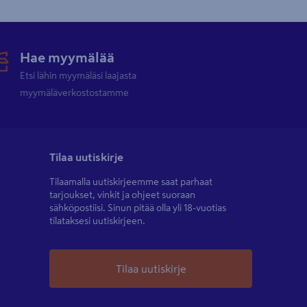
Hae myymälää
Etsi lähin myymäläsi laajasta
myymäläverkostostamme
Tilaa uutiskirje
Tilaamalla uutiskirjeemme saat parhaat
tarjoukset, vinkit ja ohjeet suoraan
sähköpostiisi. Sinun pitää olla yli 18-vuotias
tilataksesi uutiskirjeen.
Tilaa uutiskirje