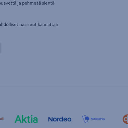
ppuavettä ja pehmeää sientä
ahdolliset naarmut kannattaa