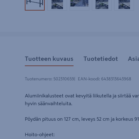
Tuotekuva 1
Tuotekuva 2
Tuotekuva 3
Tuotekuva 4
Tuotek
Tuotteen kuvaus
Tuotetiedot
Asi
Tuotenumero
:
502310659
EAN-koodi
:
6438313643968
Alumiinikalusteet ovat kevyitä liikutella ja siirtää va
hyvin säänvaihteluita.
Pöydän pituus on 127 cm, leveys 52 cm ja korkeus 91
Hoito-ohjeet: