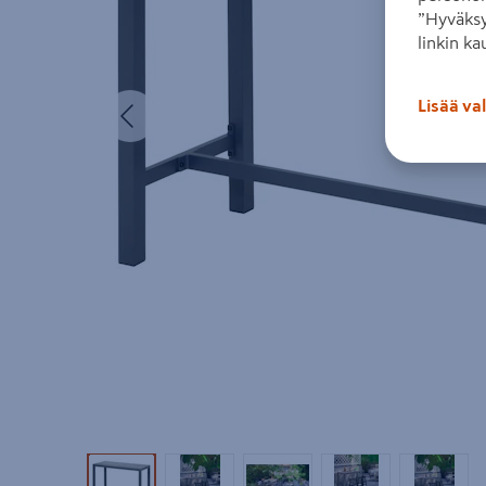
”Hyväksy
linkin ka
Edellinen
Lisää va