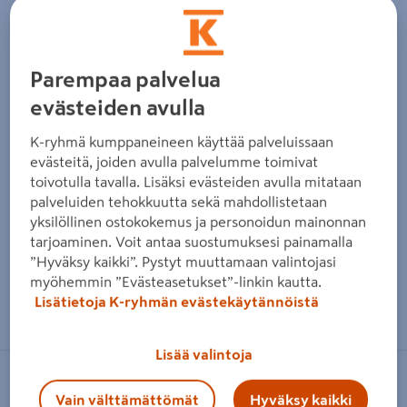
Parempaa palvelua
evästeiden avulla
K-ryhmä kumppaneineen käyttää palveluissaan
evästeitä, joiden avulla palvelumme toimivat
toivotulla tavalla. Lisäksi evästeiden avulla mitataan
palveluiden tehokkuutta sekä mahdollistetaan
yksilöllinen ostokokemus ja personoidun mainonnan
tarjoaminen. Voit antaa suostumuksesi painamalla
”Hyväksy kaikki”. Pystyt muuttamaan valintojasi
myöhemmin ”Evästeasetukset”-linkin kautta.
Zoomaa kuvaa sormilla kosketusnäytöllä
Lisätietoja K-ryhmän evästekäytännöistä
Lisää valintoja
FIBOX
Vain välttämättömät
Hyväksy kaikki