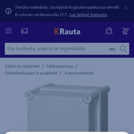
Tietoturvatiedote: Jos käytät kryptolompakkoa ja vierailit
K-ryhmän verkkosivuilla 27.7.,
lue tärkeät lisätiedot
.
/
/
Sähkö ja valaisimet
Sähköasennus
/
Sähkökeskukset ja sulakkeet
Asennuskotelot
Yksityiskohtainen kuvaus löytyy Tuotteen kuvaus -maamerki