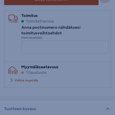
Toimitus
Toimitettavissa
Anna postinumero nähdäksesi
toimitusvaihtoehdot
POSTINUMERO
Syötä
Myymäläsaatavuus
postinumero
Tilaustuote
Valitse myymälä
Tuotteen kuvaus