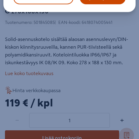
Asennuskotelo Fibox PC Solid 2819 13
G 278x188x130
Tuotenumero
:
501845085
EAN-koodi
:
6418074005441
Solid-asennuskotelo sisältää alaosan asennuslevyn/DIN-
kiskon kiinnitysruuveilla, kannen PUR-tiivisteellä sekä
polyamidikansiruuvit. Kotelointiluokka IP66/IP67 ja
iskunkestävyys IK 08/IK 09. Koko 278 x 188 x 130 mm.
Lue koko tuotekuvaus
Hinta verkkokaupassa
119€/kpl
119 €
/ kpl
1 tuotetta
Määrä
−
+
Lisää ostoskoriin