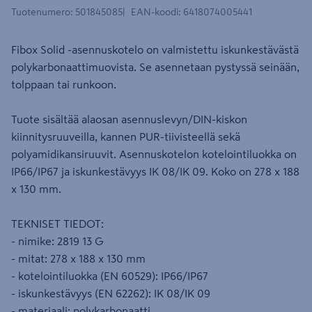
Tuotenumero
:
501845085
EAN-koodi
:
6418074005441
Fibox Solid -asennuskotelo on valmistettu iskunkestävästä
polykarbonaattimuovista. Se asennetaan pystyssä seinään,
tolppaan tai runkoon.
Tuote sisältää alaosan asennuslevyn/DIN-kiskon
kiinnitysruuveilla, kannen PUR-tiivisteellä sekä
polyamidikansiruuvit. Asennuskotelon kotelointiluokka on
IP66/IP67 ja iskunkestävyys IK 08/IK 09. Koko on 278 x 188
x 130 mm.
TEKNISET TIEDOT:
- nimike: 2819 13 G
- mitat: 278 x 188 x 130 mm
- kotelointiluokka (EN 60529): IP66/IP67
- iskunkestävyys (EN 62262): IK 08/IK 09
- materiaali: polykarbonaatti