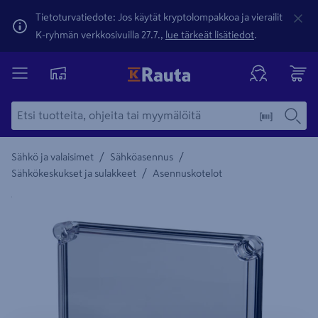
Tietoturvatiedote: Jos käytät kryptolompakkoa ja vierailit
K-ryhmän verkkosivuilla 27.7.,
lue tärkeät lisätiedot
.
/
/
Sähkö ja valaisimet
Sähköasennus
/
Sähkökeskukset ja sulakkeet
Asennuskotelot
Yksityiskohtainen kuvaus löytyy Tuotteen kuvaus -maamerki