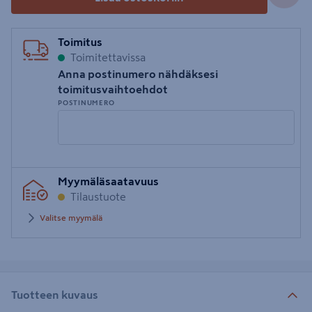
Toimitus
Toimitettavissa
Anna postinumero nähdäksesi
toimitusvaihtoehdot
POSTINUMERO
Syötä
Myymäläsaatavuus
postinumero
Tilaustuote
Valitse myymälä
Tuotteen kuvaus