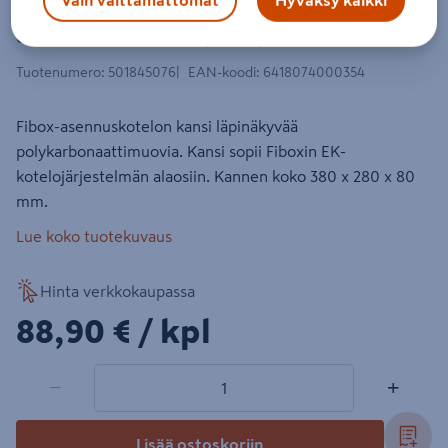
Asennuskotelon kansi Fibox PC EKP
80-T 380x280x80 läpinäkyvä
Tuotenumero
:
501845076
EAN-koodi
:
6418074000354
Fibox-asennuskotelon kansi läpinäkyvää
polykarbonaattimuovia. Kansi sopii Fiboxin EK-
kotelojärjestelmän alaosiin. Kannen koko 380 x 280 x 80
mm.
Lue koko tuotekuvaus
Hinta verkkokaupassa
88,90€/kpl
88,90 €
/ kpl
1 tuotetta
Määrä
−
+
Lisää ostoskoriin