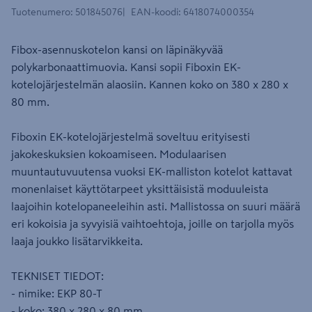
Tuotenumero
:
501845076
EAN-koodi
:
6418074000354
Fibox-asennuskotelon kansi on läpinäkyvää
polykarbonaattimuovia. Kansi sopii Fiboxin EK-
kotelojärjestelmän alaosiin. Kannen koko on 380 x 280 x
80 mm.
Fiboxin EK-kotelojärjestelmä soveltuu erityisesti
jakokeskuksien kokoamiseen. Modulaarisen
muuntautuvuutensa vuoksi EK-malliston kotelot kattavat
monenlaiset käyttötarpeet yksittäisistä moduuleista
laajoihin kotelopaneeleihin asti. Mallistossa on suuri määrä
eri kokoisia ja syvyisiä vaihtoehtoja, joille on tarjolla myös
laaja joukko lisätarvikkeita.
TEKNISET TIEDOT:
- nimike: EKP 80-T
- koko: 380 x 280 x 80 mm