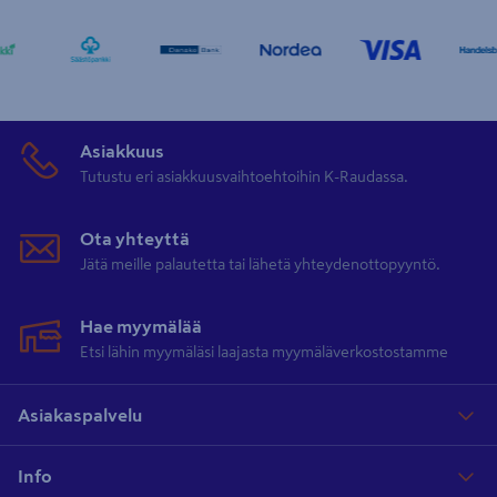
Asiakkuus
Tutustu eri asiakkuusvaihtoehtoihin K-Raudassa.
Ota yhteyttä
Jätä meille palautetta tai lähetä yhteydenottopyyntö.
Hae myymälää
Etsi lähin myymäläsi laajasta myymäläverkostostamme
Asiakaspalvelu
Info