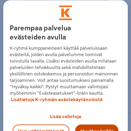
Parempaa palvelua
evästeiden avulla
K-ryhmä kumppaneineen käyttää palveluissaan
evästeitä, joiden avulla palvelumme toimivat
toivotulla tavalla. Lisäksi evästeiden avulla mitataan
palveluiden tehokkuutta sekä mahdollistetaan
yksilöllinen ostokokemus ja personoidun mainonnan
tarjoaminen. Voit antaa suostumuksesi painamalla
”Hyväksy kaikki”. Pystyt muuttamaan valintojasi
myöhemmin ”Evästeasetukset”-linkin kautta.
Zoomaa kuvaa sormilla kosketusnäytöllä
Lisätietoja K-ryhmän evästekäytännöistä
Lisää valintoja
FIBOX
Vain välttämättömät
Hyväksy kaikki