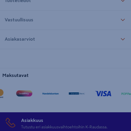
Tuotetiedot
Vastuullisuus
Asiakasarviot
Maksutavat
Asiakkuus
Tutustu eri asiakkuusvaihtoehtoihin K-Raudassa.