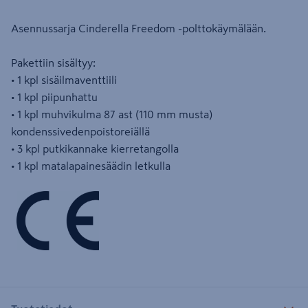
Asennussarja Cinderella Freedom -polttokäymälään.
Pakettiin sisältyy:
• 1 kpl sisäilmaventtiili
• 1 kpl piipunhattu
• 1 kpl muhvikulma 87 ast (110 mm musta)
kondenssivedenpoistoreiällä
• 3 kpl putkikannake kierretangolla
• 1 kpl matalapainesäädin letkulla