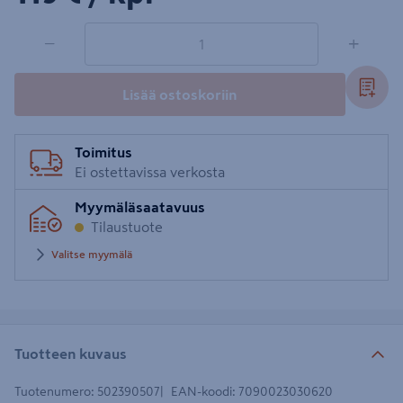
1 tuotetta
Määrä
−
+
Lisää ostoskoriin
Toimitus
Ei ostettavissa verkosta
Myymäläsaatavuus
Tilaustuote
Valitse myymälä
Tuotteen kuvaus
Tuotenumero
:
502390507
EAN-koodi
:
7090023030620