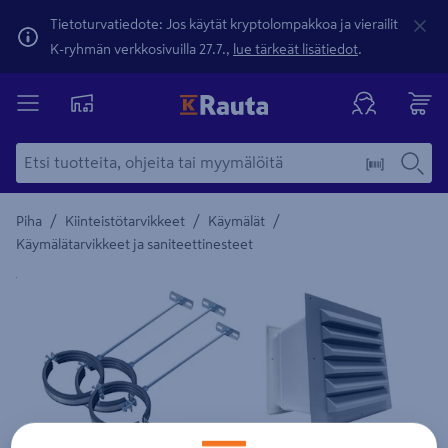
Tietoturvatiedote: Jos käytät kryptolompakkoa ja vierailit
K-ryhmän verkkosivuilla 27.7.,
lue tärkeät lisätiedot
.
/
/
/
Piha
Kiinteistötarvikkeet
Käymälät
Käymälätarvikkeet ja saniteettinesteet
Yksityiskohtainen kuvaus löytyy Tuotteen kuvaus -maamerki