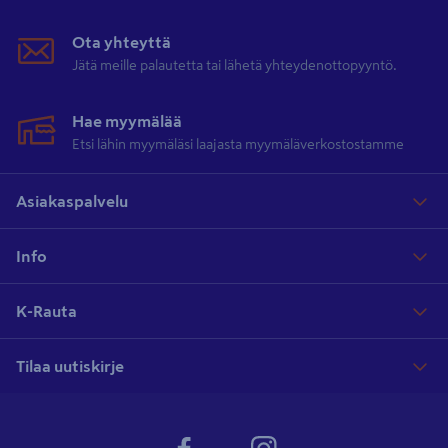
Ota yhteyttä
Jätä meille palautetta tai lähetä yhteydenottopyyntö.
Hae myymälää
Etsi lähin myymäläsi laajasta myymäläverkostostamme
Asiakaspalvelu
Info
K-Rauta
Tilaa uutiskirje