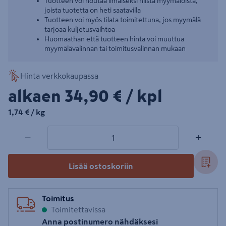
Tuotteen voi noutaa ilmaiseksi niistä myymälöistä,
joista tuotetta on heti saatavilla
Tuotteen voi myös tilata toimitettuna, jos myymälä
tarjoaa kuljetusvaihtoa
Huomaathan että tuotteen hinta voi muuttua
myymälävalinnan tai toimitusvalinnan mukaan
Hinta verkkokaupassa
34,90€/kpl
alkaen
34,90 €
/ kpl
1,74€/kg
1,74 €
/ kg
1 tuotetta
Määrä
−
+
Lisää ostoskoriin
Toimitus
Toimitettavissa
Anna postinumero nähdäksesi