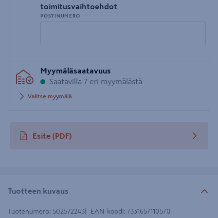
toimitusvaihtoehdot
POSTINUMERO
Syötä
Myymäläsaatavuus
postinumero
Saatavilla 7 eri myymälästä
Valitse myymälä
Esite
(PDF)
avautuu uuteen välilehteen
Tuotteen kuvaus
Tuotenumero
:
502572243
EAN-koodi
:
7331657110570