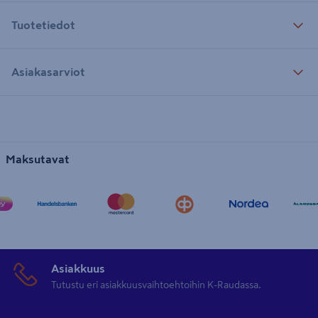
Tuotetiedot
Asiakasarviot
Maksutavat
Asiakkuus
Tutustu eri asiakkuusvaihtoehtoihin K-Raudassa.