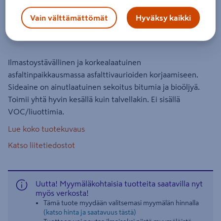
Asfaltinpaikkausmassa Potmix
Asphalt Bio 50 20kg
Vain välttämättömät
Hyväksy kaikki
Tuotenumero
:
502572243
EAN-koodi
:
7331657110570
Ilmastoystävällinen ja korkealaatuinen
asfaltinpaikkausmassa asfalttivaurioiden korjaamiseen.
Sideaine on ainutlaatuinen sekoitus bitumia ja bioöljyä.
Toimii yhtä hyvin kesällä kuin talvellakin. Ei sisällä
VOC/liuottimia.
Lue koko tuotekuvaus
Katso liitetiedostot
Uutta! Myymäläkohtaisia tuotteita saatavilla nyt
myös verkosta!
Tämä tuote myydään valitsemasi myymälän hinnalla
(katso hinta ja saatavuus tästä)