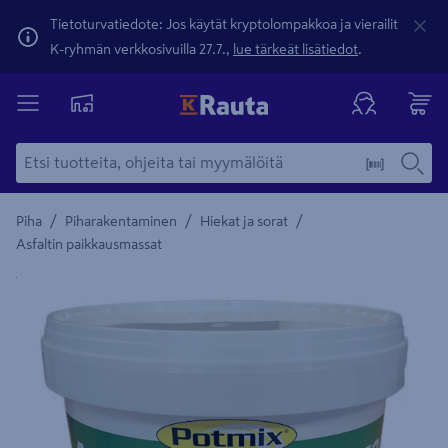
Tietoturvatiedote: Jos käytät kryptolompakkoa ja vierailit
K-ryhmän verkkosivuilla 27.7.,
lue tärkeät lisätiedot
.
/
/
/
Piha
Piharakentaminen
Hiekat ja sorat
Asfaltin paikkausmassat
Yksityiskohtainen kuvaus löytyy Tuotteen kuvaus -maamerki