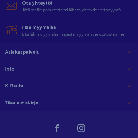
Ota yhteyttä
Jätä meille palautetta tai lähetä yhteydenottopyyntö.
Hae myymälää
Etsi lähin myymäläsi laajasta myymäläverkostostamme
Asiakaspalvelu
Info
K-Rauta
Tilaa uutiskirje