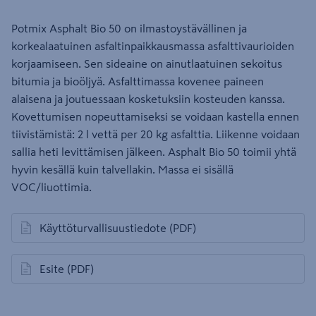
Potmix Asphalt Bio 50 on ilmastoystävällinen ja
korkealaatuinen asfaltinpaikkausmassa asfalttivaurioiden
korjaamiseen. Sen sideaine on ainutlaatuinen sekoitus
bitumia ja bioöljyä. Asfalttimassa kovenee paineen
alaisena ja joutuessaan kosketuksiin kosteuden kanssa.
Kovettumisen nopeuttamiseksi se voidaan kastella ennen
tiivistämistä: 2 l vettä per 20 kg asfalttia. Liikenne voidaan
sallia heti levittämisen jälkeen. Asphalt Bio 50 toimii yhtä
hyvin kesällä kuin talvellakin. Massa ei sisällä
VOC/liuottimia.
Käyttöturvallisuustiedote
(PDF)
avautuu uuteen välilehteen
Esite
(PDF)
avautuu uuteen välilehteen