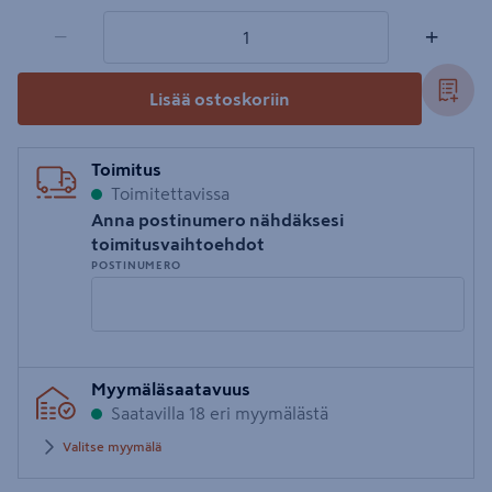
1 tuotetta
Määrä
−
+
Lisää ostoskoriin
Toimitus
Toimitettavissa
Anna postinumero nähdäksesi
toimitusvaihtoehdot
POSTINUMERO
Syötä
Myymäläsaatavuus
postinumero
Saatavilla 18 eri myymälästä
Valitse myymälä