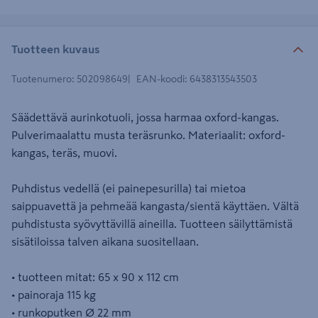
Tuotteen kuvaus
Tuotenumero
:
502098649
EAN-koodi
:
6438313543503
Säädettävä aurinkotuoli, jossa harmaa oxford-kangas.
Pulverimaalattu musta teräsrunko. Materiaalit: oxford-
kangas, teräs, muovi.
Puhdistus vedellä (ei painepesurilla) tai mietoa
saippuavettä ja pehmeää kangasta/sientä käyttäen. Vältä
puhdistusta syövyttävillä aineilla. Tuotteen säilyttämistä
sisätiloissa talven aikana suositellaan.
• tuotteen mitat: 65 x 90 x 112 cm
• painoraja 115 kg
• runkoputken Ø 22 mm