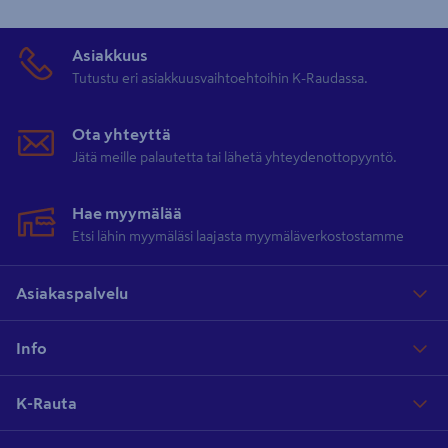
Asiakkuus
Tutustu eri asiakkuusvaihtoehtoihin K-Raudassa.
Ota yhteyttä
Jätä meille palautetta tai lähetä yhteydenottopyyntö.
Hae myymälää
Etsi lähin myymäläsi laajasta myymäläverkostostamme
Asiakaspalvelu
Info
K-Rauta