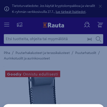
Tietoturvatiedote: Jos käytät kryptolompakkoa ja vierailit
K-ryhmän verkkosivuilla 27.7.,
lue tärkeät lisätiedot
.
/
/
/
Piha
Puutarhakalusteet ja terassikalusteet
Puutarhatuolit
Aurinkotuolit ja aurinkovuoteet
Yksityiskohtainen kuvaus löytyy Tuotteen kuvaus -maamerki
Goodiy
Onnistu edullisesti