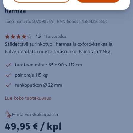
Aurinkotuoli Goodiy Mallorca
harmaa
Tuotenumero
:
502098649
EAN-koodi
:
6438313543503
4.3
11 arvostelua
Säädettävä aurinkotuoli harmaalla oxford-kankaalla.
Pulverimaalattu musta teräsrunko. Painoraja 115kg.
tuotteen mitat: 65 x 90 x 112 cm
painoraja 115 kg
runkoputken Ø 22 mm
Lue koko tuotekuvaus
Hinta verkkokaupassa
49,95€/kpl
49,95 €
/ kpl