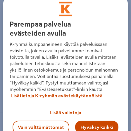
Edellinen
Seura
Parempaa palvelua
evästeiden avulla
K-ryhmä kumppaneineen käyttää palveluissaan
evästeitä, joiden avulla palvelumme toimivat
toivotulla tavalla. Lisäksi evästeiden avulla mitataan
palveluiden tehokkuutta sekä mahdollistetaan
yksilöllinen ostokokemus ja personoidun mainonnan
tarjoaminen. Voit antaa suostumuksesi painamalla
”Hyväksy kaikki”. Pystyt muuttamaan valintojasi
myöhemmin ”Evästeasetukset”-linkin kautta.
Zoomaa kuvaa sormilla kosketusnäytöllä
Lisätietoja K-ryhmän evästekäytännöistä
Lisää valintoja
GOODIY
Vain välttämättömät
Hyväksy kaikki