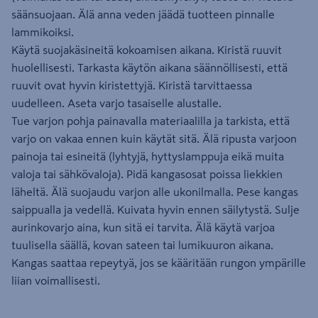
säänsuojaan. Älä anna veden jäädä tuotteen pinnalle
lammikoiksi.
Käytä suojakäsineitä kokoamisen aikana. Kiristä ruuvit
huolellisesti. Tarkasta käytön aikana säännöllisesti, että
ruuvit ovat hyvin kiristettyjä. Kiristä tarvittaessa
uudelleen. Aseta varjo tasaiselle alustalle.
Tue varjon pohja painavalla materiaalilla ja tarkista, että
varjo on vakaa ennen kuin käytät sitä. Älä ripusta varjoon
painoja tai esineitä (lyhtyjä, hyttyslamppuja eikä muita
valoja tai sähkövaloja). Pidä kangasosat poissa liekkien
läheltä. Älä suojaudu varjon alle ukonilmalla. Pese kangas
saippualla ja vedellä. Kuivata hyvin ennen säilytystä. Sulje
aurinkovarjo aina, kun sitä ei tarvita. Älä käytä varjoa
tuulisella säällä, kovan sateen tai lumikuuron aikana.
Kangas saattaa repeytyä, jos se kääritään rungon ympärille
liian voimallisesti.