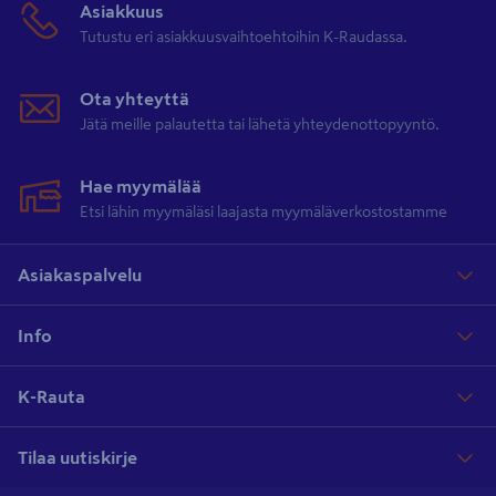
Asiakkuus
Tutustu eri asiakkuusvaihtoehtoihin K-Raudassa.
Ota yhteyttä
Jätä meille palautetta tai lähetä yhteydenottopyyntö.
Hae myymälää
Etsi lähin myymäläsi laajasta myymäläverkostostamme
Asiakaspalvelu
Info
K-Rauta
Tilaa uutiskirje