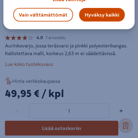
Aurinkovarjo Cello Curve 300cm
pinkki
Vain välttämättömät
Hyväksy kaikki
Tuotenumero
:
502680885
EAN-koodi
:
6438313772255
4.0
1 arvostelu
Aurinkovarjo, jossa teräsvarsi ja pinkki polyesterikangas.
Kallistettava malli, korkeus 2,63 m ei säädettävissä.
Lue koko tuotekuvaus
Hinta verkkokaupassa
49,95€/kpl
49,95 €
/ kpl
1 tuotetta
Määrä
−
+
Lisää ostoskoriin