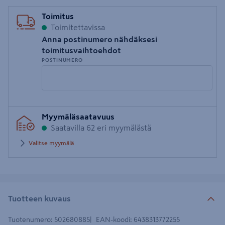
Toimitus
Toimitettavissa
Anna postinumero nähdäksesi
toimitusvaihtoehdot
POSTINUMERO
Syötä
Myymäläsaatavuus
postinumero
Saatavilla 62 eri myymälästä
Valitse myymälä
Tuotteen kuvaus
Tuotenumero
:
502680885
EAN-koodi
:
6438313772255