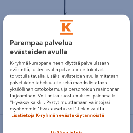
Parempaa palvelua
evästeiden avulla
K-ryhmä kumppaneineen käyttää palveluissaan
evästeitä, joiden avulla palvelumme toimivat
toivotulla tavalla. Lisäksi evästeiden avulla mitataan
palveluiden tehokkuutta sekä mahdollistetaan
yksilöllinen ostokokemus ja personoidun mainonnan
tarjoaminen. Voit antaa suostumuksesi painamalla
Zoomaa kuvaa sormilla kosketusnäytöllä
”Hyväksy kaikki”. Pystyt muuttamaan valintojasi
myöhemmin ”Evästeasetukset”-linkin kautta.
Lisätietoja K-ryhmän evästekäytännöistä
CELLO
Lisää valintoja