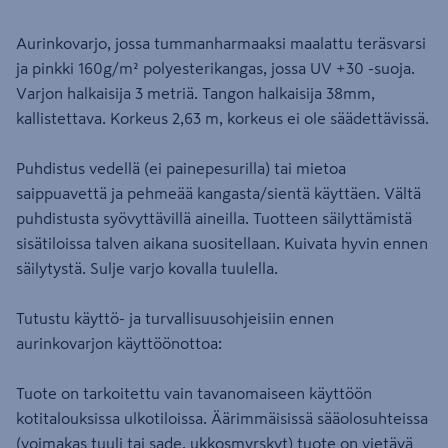
Aurinkovarjo, jossa tummanharmaaksi maalattu teräsvarsi
ja pinkki 160g/m² polyesterikangas, jossa UV +30 -suoja.
Varjon halkaisija 3 metriä. Tangon halkaisija 38mm,
kallistettava. Korkeus 2,63 m, korkeus ei ole säädettävissä.
Puhdistus vedellä (ei painepesurilla) tai mietoa
saippuavettä ja pehmeää kangasta/sientä käyttäen. Vältä
puhdistusta syövyttävillä aineilla. Tuotteen säilyttämistä
sisätiloissa talven aikana suositellaan. Kuivata hyvin ennen
säilytystä. Sulje varjo kovalla tuulella.
Tutustu käyttö- ja turvallisuusohjeisiin ennen
aurinkovarjon käyttöönottoa:
Tuote on tarkoitettu vain tavanomaiseen käyttöön
kotitalouksissa ulkotiloissa. Äärimmäisissä sääolosuhteissa
(voimakas tuuli tai sade, ukkosmyrskyt) tuote on vietävä