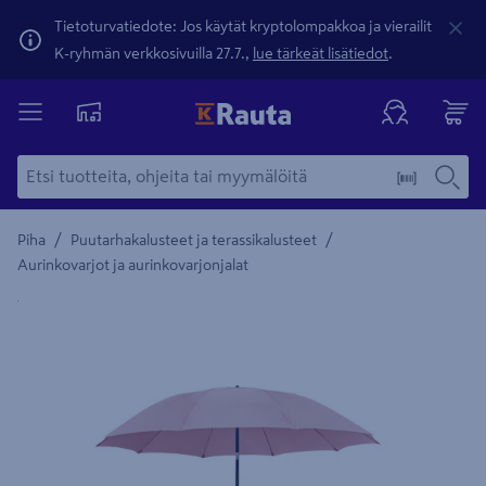
Tietoturvatiedote: Jos käytät kryptolompakkoa ja vierailit
K-ryhmän verkkosivuilla 27.7.,
lue tärkeät lisätiedot
.
/
/
Piha
Puutarhakalusteet ja terassikalusteet
Aurinkovarjot ja aurinkovarjonjalat
Yksityiskohtainen kuvaus löytyy Tuotteen kuvaus -maamerki