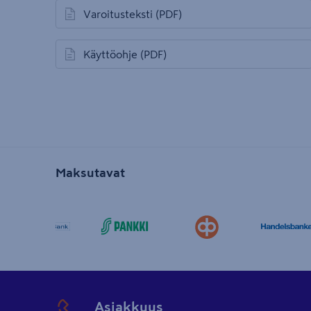
Varoitusteksti
(PDF)
avautuu uuteen välilehteen
Käyttöohje
(PDF)
avautuu uuteen välilehteen
Maksutavat
Asiakkuus