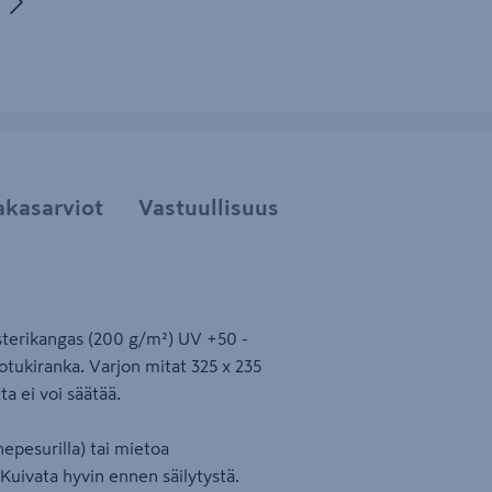
uva 5
akasarviot
Vastuullisuus
esterikangas (200 g/m²) UV +50 -
otukiranka. Varjon mitat 325 x 235
a ei voi säätää.
inepesurilla) tai mietoa
Kuivata hyvin ennen säilytystä.