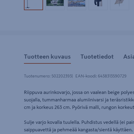
Tuotekuva 1
Tuotekuva 2
Tuotekuva 3
Tuotekuva 4
Tuotek
Tuotteen kuvaus
Tuotetiedot
Asi
Tuotenumero
:
502202393
EAN-koodi
:
6438313590729
Riippuva aurinkovarjo, jossa on vaalean beige poly
suojalla, tummanharmaa alumiinivarsi ja teräsristikk
cm ja korkeus 263 cm. Pyörivä malli, rungon korkeutt
Sulje varjo kovalla tuulella. Puhdistus vedellä (ei pa
saippuavettä ja pehmeää kangasta/sientä käyttäen. 