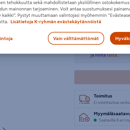
den tehokkuutta sekä mahdollistetaan yksilöllinen ostokokemus 
Kankaassa on tuuletusaukot
dun mainonnan tarjoaminen. Voit antaa suostumuksesi painama
Lue koko tuotekuvaus
 kaikki”. Pystyt muuttamaan valintojasi myöhemmin ”Evästease
utta.
Lisätietoja K-ryhmän evästekäytännöistä
Katso liitetiedostot
Seuraava
lintoja
Vain välttämättömät
Hyväks
Tuote ei ole ostet
ja hinta
tästä.
Toimitus
Ei ostettavissa verk
Myymäläsaatav
Saatavilla 8 eri 
Seuraava