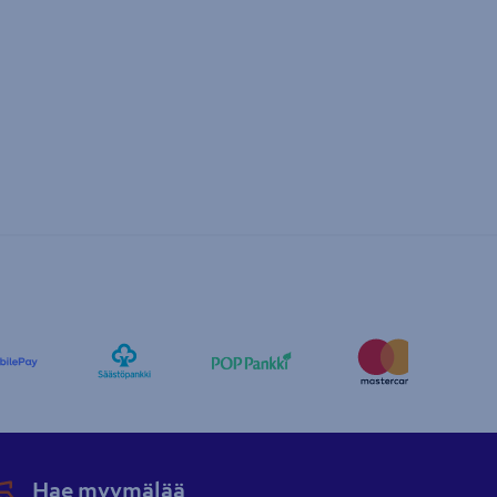
Hae myymälää