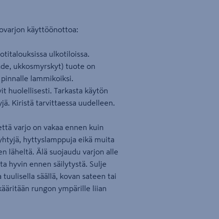
kovarjon käyttöönottoa:
italouksissa ulkotiloissa.
sade, ukkosmyrskyt) tuote on
pinnalle lammikoiksi.
t huolellisesti. Tarkasta käytön
yjä. Kiristä tarvittaessa uudelleen.
, että varjo on vakaa ennen kuin
(lyhtyjä, hyttyslamppuja eikä muita
en läheltä. Älä suojaudu varjon alle
ta hyvin ennen säilytystä. Sulje
a tuulisella säällä, kovan sateen tai
ääritään rungon ympärille liian