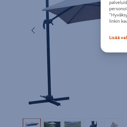
palvelui
personoi
”Hyväksy
linkin ka
Edellinen
Lisää va