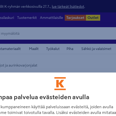
lit K-ryhmän verkkosivuilla 27.7.,
lue tärkeät lisätiedot
.
ssilaskuri
Tuotemerkit
Ammattilaisille
Tarjoukset
Outlet
ntamateriaalit
Maalit
Työkalut
Piha
Sähkö ja valaisimet
ot ja aurinkovarjonjalat
maamerkistä
CELLO
Aurinkovarjo Cel
Tuotenumero
:
502202393
EA
paa palvelua evästeiden avulla
3.8
6 arvostel
kumppaneineen käyttää palveluissaan evästeitä, joiden avulla
me toimivat toivotulla tavalla. Lisäksi evästeiden avulla mitata
Riippuva aurinkovarjo, joss