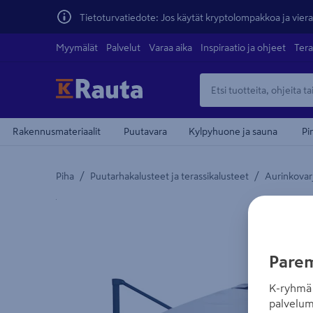
Tietoturvatiedote: Jos käytät kryptolompakkoa ja vierai
Myymälät
Palvelut
Varaa aika
Inspiraatio ja ohjeet
Tera
Rakennusmateriaalit
Puutavara
Kylpyhuone ja sauna
Pi
/
/
Piha
Puutarhakalusteet ja terassikalusteet
Aurinkovarj
Yksityiskohtainen kuvaus löytyy Tuotteen kuvaus -
Parem
K-ryhmä 
palvelum