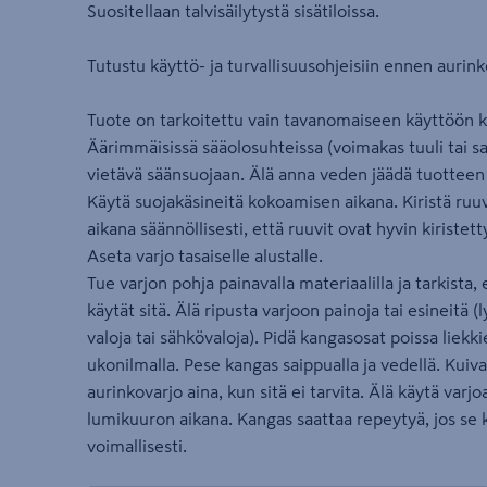
Suositellaan talvisäilytystä sisätiloissa.
Tutustu käyttö- ja turvallisuusohjeisiin ennen aurin
Tuote on tarkoitettu vain tavanomaiseen käyttöön kot
Äärimmäisissä sääolosuhteissa (voimakas tuuli tai 
vietävä säänsuojaan. Älä anna veden jäädä tuotteen 
Käytä suojakäsineitä kokoamisen aikana. Kiristä ruuvi
aikana säännöllisesti, että ruuvit ovat hyvin kiristett
Aseta varjo tasaiselle alustalle.
Tue varjon pohja painavalla materiaalilla ja tarkista
käytät sitä. Älä ripusta varjoon painoja tai esineitä 
valoja tai sähkövaloja). Pidä kangasosat poissa liekki
ukonilmalla. Pese kangas saippualla ja vedellä. Kuiva
aurinkovarjo aina, kun sitä ei tarvita. Älä käytä varjo
lumikuuron aikana. Kangas saattaa repeytyä, jos se k
voimallisesti.