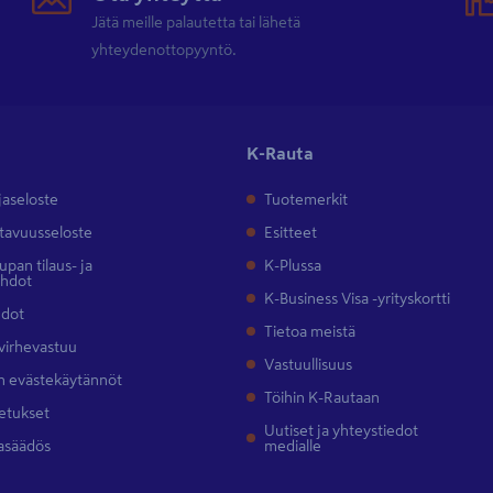
Jätä meille palautetta tai lähetä
yhteydenottopyyntö.
K-Rauta
jaseloste
Tuotemerkit
tavuusseloste
Esitteet
pan tilaus- ja
K-Plussa
ehdot
K-Business Visa -yrityskortti
hdot
Tietoa meistä
 virhevastuu
Vastuullisuus
 evästekäytännöt
Töihin K-Rautaan
etukset
Uutiset ja yhteystiedot
asäädös
medialle