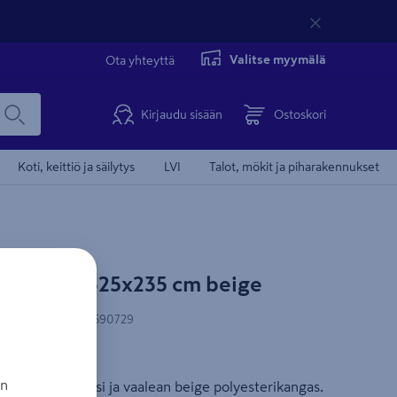
Valitse myymälä
Ota yhteyttä
Kirjaudu sisään
Ostoskori
Koti, keittiö ja säilytys
LVI
Talot, mökit ja piharakennukset
lo Paris L325x235 cm beige
N-koodi
:
6438313590729
ua
an
a on alumiinivarsi ja vaalean beige polyesterikangas.