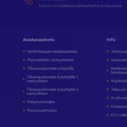
Tutustu eri asiakkuusvaihtoehtoihin K-Raudassa.
Asiakaspalvelu
Info
Verkkokaupan asiakaspalvelu
Tietosuo
Myymälöiden yhteystiedot
Saavutet
Tilinavauslomake yrityksille
Verkkokau
toimitus
Tilinavauslomake kuluttajille 1.
vastuullinen
Käyttöe
Tilinavauslomake kuluttajille 2.
Takuu ja
vastuullinen
K-ryhmän
Palautuslomake
Evästeas
Peruutusilmoitus
EU:n dat