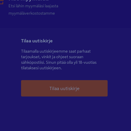
Etsi lähin myymäläsi laajasta
myymäläverkostostamme
Tilaa uutiskirje
Tilaamalla uutiskirjeemme saat parhaat
tarjoukset, vinkit ja ohjeet suoraan
sähköpostiisi. Sinun pitää olla yli 18-vuotias
tilataksesi uutiskirjeen.
Tilaa uutiskirje