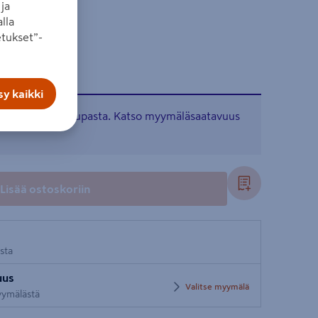
ja
. Pyörivä malli.
lla
tukset”-
y kaikki
tavissa verkkokaupasta. Katso myymäläsaatavuus
Lisää ostoskoriin
osta
uus
Valitse myymälä
myymälästä