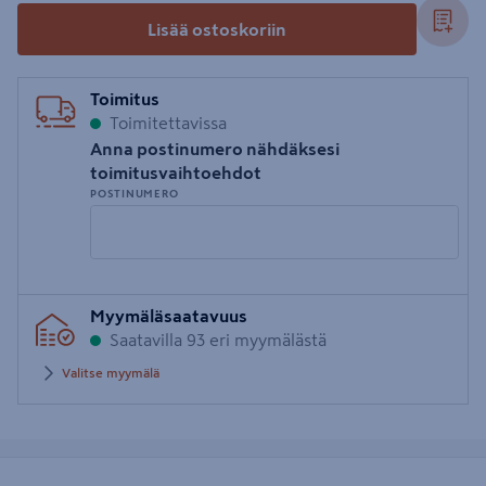
Lisää ostoskoriin
Toimitus
Toimitettavissa
Anna postinumero nähdäksesi
toimitusvaihtoehdot
POSTINUMERO
Syötä
Myymäläsaatavuus
postinumero
Saatavilla 93 eri myymälästä
Valitse myymälä