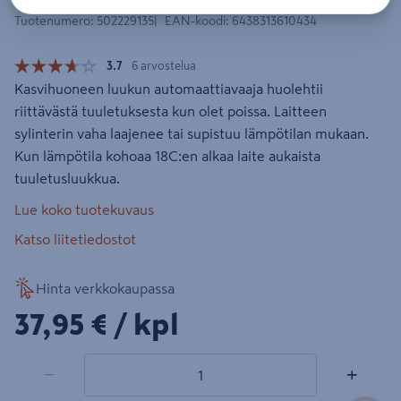
Tuotenumero
:
502229135
EAN-koodi
:
6438313610434
3.7
6 arvostelua
Kasvihuoneen luukun automaattiavaaja huolehtii
riittävästä tuuletuksesta kun olet poissa. Laitteen
sylinterin vaha laajenee tai supistuu lämpötilan mukaan.
Kun lämpötila kohoaa 18C:en alkaa laite aukaista
tuuletusluukkua.
Lue koko tuotekuvaus
Katso liitetiedostot
Hinta verkkokaupassa
37,95€/kpl
37,95 €
/ kpl
1 tuotetta
Määrä
−
+