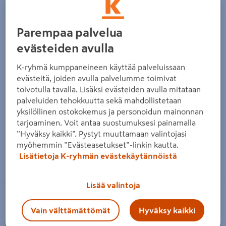
Parempaa palvelua
evästeiden avulla
K-ryhmä kumppaneineen käyttää palveluissaan
evästeitä, joiden avulla palvelumme toimivat
toivotulla tavalla. Lisäksi evästeiden avulla mitataan
palveluiden tehokkuutta sekä mahdollistetaan
yksilöllinen ostokokemus ja personoidun mainonnan
tarjoaminen. Voit antaa suostumuksesi painamalla
”Hyväksy kaikki”. Pystyt muuttamaan valintojasi
myöhemmin ”Evästeasetukset”-linkin kautta.
Zoomaa kuvaa sormilla kosketusnäytöllä
Lisätietoja K-ryhmän evästekäytännöistä
Lisää valintoja
GOODIY
Vain välttämättömät
Hyväksy kaikki
Automaattinen luukun avaaja Goodiy