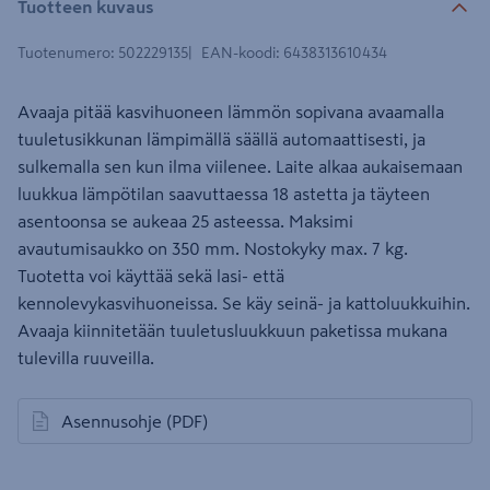
Tuotteen kuvaus
Tuotenumero
:
502229135
EAN-koodi
:
6438313610434
Avaaja pitää kasvihuoneen lämmön sopivana avaamalla
tuuletusikkunan lämpimällä säällä automaattisesti, ja
sulkemalla sen kun ilma viilenee. Laite alkaa aukaisemaan
luukkua lämpötilan saavuttaessa 18 astetta ja täyteen
asentoonsa se aukeaa 25 asteessa. Maksimi
avautumisaukko on 350 mm. Nostokyky max. 7 kg.
Tuotetta voi käyttää sekä lasi- että
kennolevykasvihuoneissa. Se käy seinä- ja kattoluukkuihin.
Avaaja kiinnitetään tuuletusluukkuun paketissa mukana
tulevilla ruuveilla.
Asennusohje
(PDF)
avautuu uuteen välilehteen