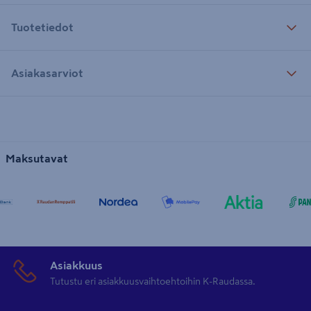
Tuotetiedot
Asiakasarviot
Maksutavat
Asiakkuus
Tutustu eri asiakkuusvaihtoehtoihin K-Raudassa.