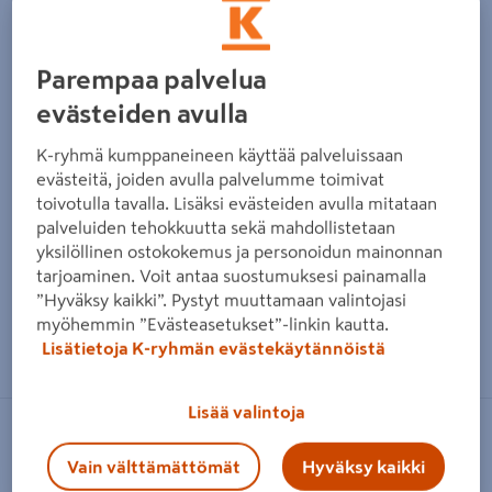
Parempaa palvelua
evästeiden avulla
K-ryhmä kumppaneineen käyttää palveluissaan
evästeitä, joiden avulla palvelumme toimivat
toivotulla tavalla. Lisäksi evästeiden avulla mitataan
palveluiden tehokkuutta sekä mahdollistetaan
yksilöllinen ostokokemus ja personoidun mainonnan
tarjoaminen. Voit antaa suostumuksesi painamalla
”Hyväksy kaikki”. Pystyt muuttamaan valintojasi
myöhemmin ”Evästeasetukset”-linkin kautta.
Zoomaa kuvaa sormilla kosketusnäytöllä
Lisätietoja K-ryhmän evästekäytännöistä
Lisää valintoja
W.STEPS
Vain välttämättömät
Hyväksy kaikki
Autotikkaat W.steps WSHS 727068