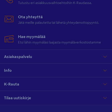
Tutustu eri asiakkuusvaihtoehtoihin K-Raudassa.
Ota yhteyttä
Jätä meille palautetta tai lähetä yhteydenottopyyntö.
Hae myymälää
Etsi lähin myymäläsi laajasta myymäläverkostostamme
Asiakaspalvelu
Info
K-Rauta
Tilaa uutiskirje