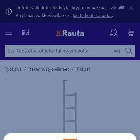
Tietoturvatiedote: Jos käytät kryptolompakkoa ja vierailit
K-ryhmän verkkosivuilla 27.7.,
lue tärkeät lisätiedot
.
/
/
Työkalut
Rakennustyövälineet
Tikkaat
Yksityiskohtainen kuvaus löytyy Tuotteen kuvaus -maamerki