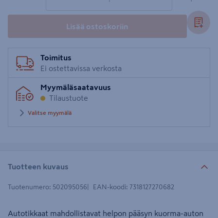
Lisää ostoskoriin
Toimitus
Ei ostettavissa verkosta
Myymäläsaatavuus
Tilaustuote
Valitse myymälä
Tuotteen kuvaus
Tuotenumero
:
502095056
EAN-koodi
:
7318127270682
Autotikkaat mahdollistavat helpon pääsyn kuorma-auton