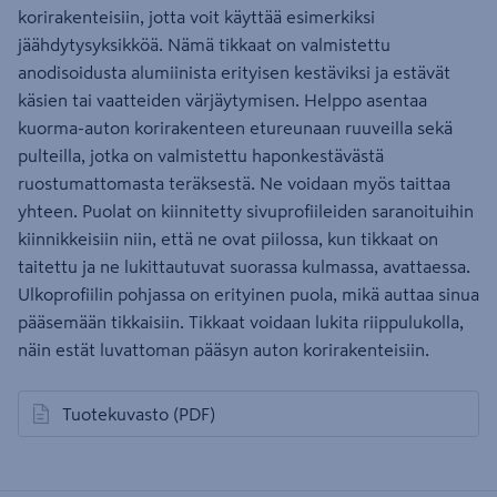
korirakenteisiin, jotta voit käyttää esimerkiksi
jäähdytysyksikköä. Nämä tikkaat on valmistettu
anodisoidusta alumiinista erityisen kestäviksi ja estävät
käsien tai vaatteiden värjäytymisen. Helppo asentaa
kuorma-auton korirakenteen etureunaan ruuveilla sekä
pulteilla, jotka on valmistettu haponkestävästä
ruostumattomasta teräksestä. Ne voidaan myös taittaa
yhteen. Puolat on kiinnitetty sivuprofiileiden saranoituihin
kiinnikkeisiin niin, että ne ovat piilossa, kun tikkaat on
taitettu ja ne lukittautuvat suorassa kulmassa, avattaessa.
Ulkoprofiilin pohjassa on erityinen puola, mikä auttaa sinua
pääsemään tikkaisiin. Tikkaat voidaan lukita riippulukolla,
näin estät luvattoman pääsyn auton korirakenteisiin.
Tuotekuvasto
(PDF)
avautuu uuteen välilehteen