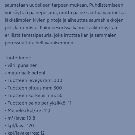
saumataan uudelleen tarpeen mukaan. Puhdistamiseen
voi käyttää painepesuria, mutta paine saattaa vaurioittaa
iäkkäämpien kivien pintoja ja aiheuttaa saumahiekkojen
pois lähtemistä. Painepesurissa kannattaakin käyttää
erillistä terassipesuria, joka irrottaa lian ja sammalen
perussuutinta hellävaraisemmin.
Tuotetiedot:
• väri: punainen
• materiaali: betoni
• Tuotteen leveys mm: 300
• Tuotteen pituus mm: 300
• Tuotteen korkeus mm: 50
• Tuotteen paino per yksikkö: 11
• Menekki kpl/m²: 11,1
• m²/lava: 10,8
• kpl/lava: 120
• kpl/lavakerros: 12