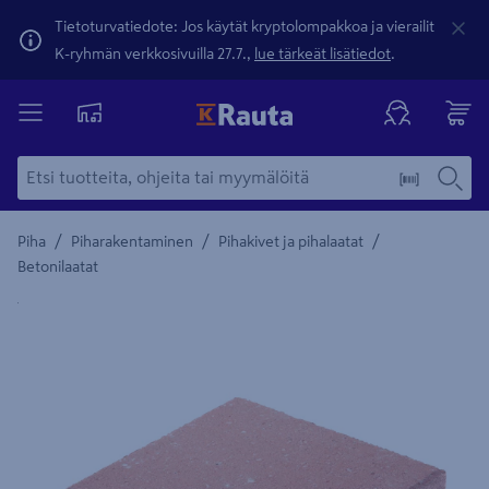
Tietoturvatiedote: Jos käytät kryptolompakkoa ja vierailit
K-ryhmän verkkosivuilla 27.7.,
lue tärkeät lisätiedot
.
/
/
/
Piha
Piharakentaminen
Pihakivet ja pihalaatat
Betonilaatat
Yksityiskohtainen kuvaus löytyy Tuotteen kuvaus -maamerki