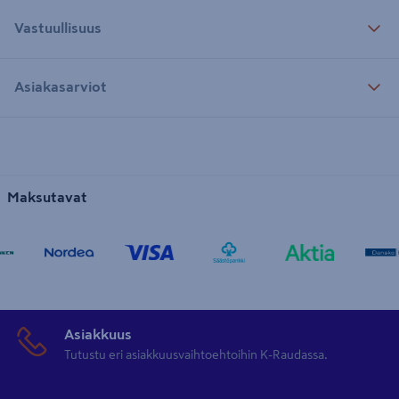
Vastuullisuus
Asiakasarviot
Maksutavat
Asiakkuus
Tutustu eri asiakkuusvaihtoehtoihin K-Raudassa.