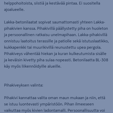
helppohoitoista, siistiä ja kestävää pintaa. Ei suositella
ajoalueelle.
Lakka-betonilaatat sopivat saumattomasti yhteen Lakka-
pihakivien kanssa. Pihakivillä päällystetty piha on huoleton
ja persoonallinen ratkaisu unelmapihaan. Lakka-pihakivillä
onnistuu laatoitus terassille ja patiolle sekä istutuslaatikko,
kukkapenkki tai muurikivillä reunustettu upea pergola.
Pihakiveys vähentää hiekan ja kuran kulkeutumista sisälle
ja keväisin kivetty piha sulaa nopeasti. Betonilaatta BL-308
käy myös liikennöidyille alueille.
Pihakiveyksen valinta:
Pihakivi kannattaa valita oman maun mukaan ja niin, että
se istuu luontevasti ympäristöön. Pihan ilmeeseen
vaikuttaa myös kivien ladontamalli. Persoonallisuutta voi