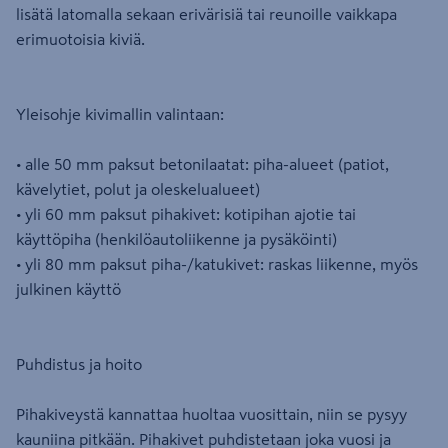
lisätä latomalla sekaan erivärisiä tai reunoille vaikkapa
erimuotoisia kiviä.
Yleisohje kivimallin valintaan:
• alle 50 mm paksut betonilaatat: piha-alueet (patiot,
kävelytiet, polut ja oleskelualueet)
• yli 60 mm paksut pihakivet: kotipihan ajotie tai
käyttöpiha (henkilöautoliikenne ja pysäköinti)
• yli 80 mm paksut piha-/katukivet: raskas liikenne, myös
julkinen käyttö
Puhdistus ja hoito
Pihakiveystä kannattaa huoltaa vuosittain, niin se pysyy
kauniina pitkään. Pihakivet puhdistetaan joka vuosi ja