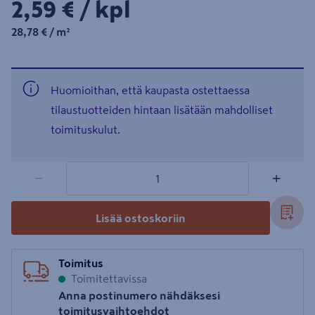
2,59€/kpl
2,59 €
/ kpl
28,78€/m²
28,78 €
/ m²
Huomioithan, että kaupasta ostettaessa
tilaustuotteiden hintaan lisätään mahdolliset
toimituskulut.
1 tuotetta
Määrä
−
+
Lisää ostoskoriin
Toimitus
Toimitettavissa
Anna postinumero nähdäksesi
toimitusvaihtoehdot