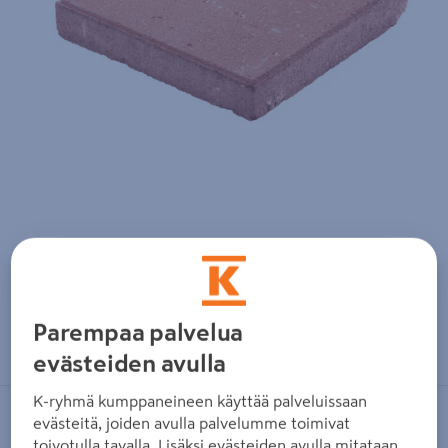
Zoomaa kuvaa sormilla kosketusnäytöllä
Parempaa palvelua
evästeiden avulla
K-ryhmä kumppaneineen käyttää palveluissaan
evästeitä, joiden avulla palvelumme toimivat
LAKKA
toivotulla tavalla. Lisäksi evästeiden avulla mitataan