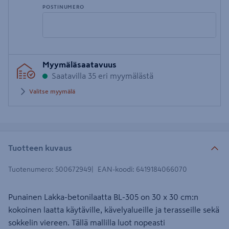
POSTINUMERO
Syötä
Myymäläsaatavuus
postinumero
Saatavilla 35 eri myymälästä
Valitse myymälä
Tuotteen kuvaus
Tuotenumero
:
500672949
EAN-koodi
:
6419184066070
Punainen Lakka-betonilaatta BL-305 on 30 x 30 cm:n
kokoinen laatta käytäville, kävelyalueille ja terasseille sekä
sokkelin viereen. Tällä mallilla luot nopeasti