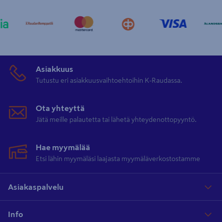
Asiakkuus
Tutustu eri asiakkuusvaihtoehtoihin K-Raudassa.
Ota yhteyttä
Jätä meille palautetta tai lähetä yhteydenottopyyntö.
Hae myymälää
Etsi lähin myymäläsi laajasta myymäläverkostostamme
Asiakaspalvelu
Info