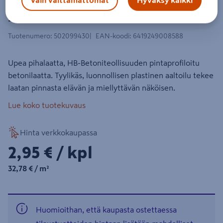
Betonilaatta pintaprofiloitu
298x298x50mm musta
Tuotenumero
:
502099430
EAN-koodi
:
6419249008588
Upea pihalaatta, HB-Betoniteollisuuden pintaprofiloitu
betonilaatta. Tyylikäs, luonnollisen plastinen aaltoilu tekee
laatan pinnasta elävän ja miellyttävän näköisen.
Lue koko tuotekuvaus
Hinta verkkokaupassa
2,95€/kpl
2,95 €
/ kpl
32,78€/m²
32,78 €
/ m²
Huomioithan, että kaupasta ostettaessa