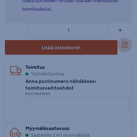
tilaustuotteiden hintaan lisätään mahdolliset
toimituskulut.
1 tuotetta
Määrä
−
+
Lisää ostoskoriin
Toimitus
Toimitettavissa
Anna postinumero nähdäksesi
toimitusvaihtoehdot
POSTINUMERO
Syötä
Myymäläsaatavuus
postinumero
Saatavilla 2 eri myymälästä