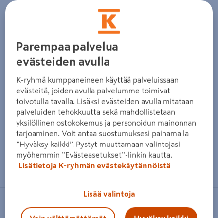
Parempaa palvelua
evästeiden avulla
K-ryhmä kumppaneineen käyttää palveluissaan
evästeitä, joiden avulla palvelumme toimivat
toivotulla tavalla. Lisäksi evästeiden avulla mitataan
palveluiden tehokkuutta sekä mahdollistetaan
yksilöllinen ostokokemus ja personoidun mainonnan
tarjoaminen. Voit antaa suostumuksesi painamalla
”Hyväksy kaikki”. Pystyt muuttamaan valintojasi
myöhemmin ”Evästeasetukset”-linkin kautta.
Zoomaa kuvaa sormilla kosketusnäytöllä
Lisätietoja K-ryhmän evästekäytännöistä
Lisää valintoja
HB-BETONI
Vain välttämättömät
Hyväksy kaikki