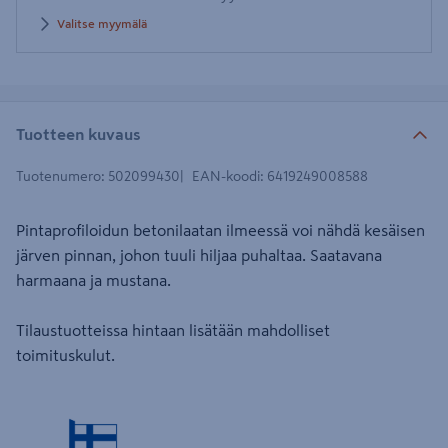
Valitse myymälä
Tuotteen kuvaus
Tuotenumero
:
502099430
EAN-koodi
:
6419249008588
Pintaprofiloidun betonilaatan ilmeessä voi nähdä kesäisen
järven pinnan, johon tuuli hiljaa puhaltaa. Saatavana
harmaana ja mustana.
Tilaustuotteissa hintaan lisätään mahdolliset
toimituskulut.