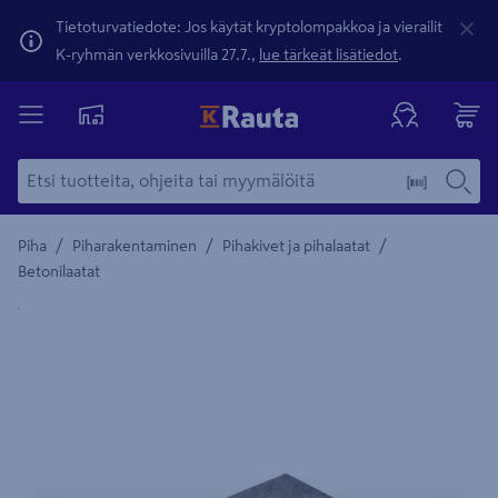
Tietoturvatiedote: Jos käytät kryptolompakkoa ja vierailit
K-ryhmän verkkosivuilla 27.7.,
lue tärkeät lisätiedot
.
/
/
/
Piha
Piharakentaminen
Pihakivet ja pihalaatat
Betonilaatat
Yksityiskohtainen kuvaus löytyy Tuotteen kuvaus -maamerki