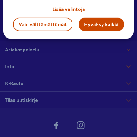
Ota yhteyttä
Jätä meille palautetta tai lähetä yhteydenottopyyntö.
Lisää valintoja
Vain välttämättömät
Hyväksy kaikki
Hae myymälää
Etsi lähin myymäläsi laajasta myymäläverkostostamme
Asiakaspalvelu
Info
K-Rauta
Tilaa uutiskirje