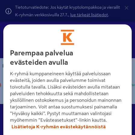
Tietoturvatiedote: Jos käytät kryptolompakkoa ja vierailit
K-ryhmän verkkosivuilla 27.7.,
lue tärkeät lisätiedot
.
Parempaa palvelua
evästeiden avulla
Maksutavat
K-ryhmä kumppaneineen käyttää palveluissaan
evästeitä, joiden avulla palvelumme toimivat
toivotulla tavalla. Lisäksi evästeiden avulla mitataan
palveluiden tehokkuutta sekä mahdollistetaan
yksilöllinen ostokokemus ja personoidun mainonnan
tarjoaminen. Voit antaa suostumuksesi painamalla
Asiakkuus
”Hyväksy kaikki”. Pystyt muuttamaan valintojasi
Tutustu eri asiakkuusvaihtoehtoihin K-Raudassa.
myöhemmin ”Evästeasetukset”-linkin kautta.
Lisätietoja K-ryhmän evästekäytännöistä