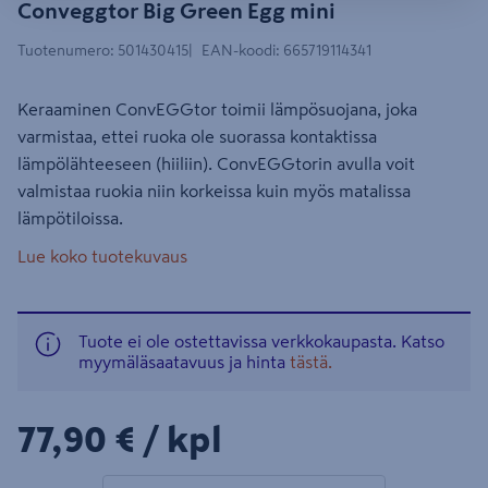
Conveggtor Big Green Egg mini
Tuotenumero
:
501430415
EAN-koodi
:
665719114341
Keraaminen ConvEGGtor toimii lämpösuojana, joka
varmistaa, ettei ruoka ole suorassa kontaktissa
lämpölähteeseen (hiiliin). ConvEGGtorin avulla voit
valmistaa ruokia niin korkeissa kuin myös matalissa
lämpötiloissa.
Lue koko tuotekuvaus
Tuote ei ole ostettavissa verkkokaupasta. Katso
myymäläsaatavuus ja hinta
tästä.
77,90€/kpl
77,90 €
/ kpl
1 tuotetta
Määrä