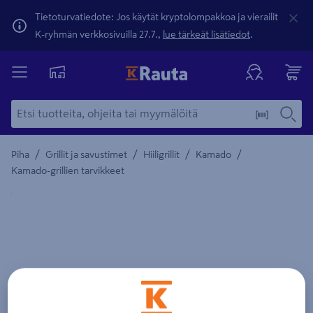
Tietoturvatiedote: Jos käytät kryptolompakkoa ja vierailit
K-ryhmän verkkosivuilla 27.7.,
lue tärkeät lisätiedot
.
/
/
/
/
Piha
Grillit ja savustimet
Hiiligrillit
Kamado
Kamado-grillien tarvikkeet
Yksityiskohtainen kuvaus löytyy Tuotteen kuvaus -maamerki