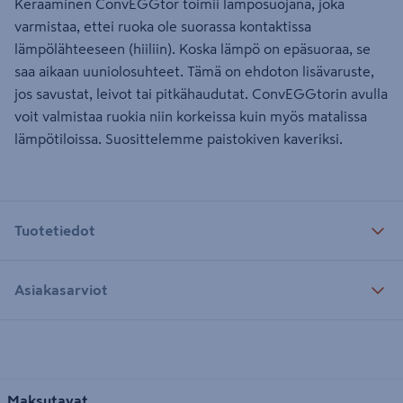
Keraaminen ConvEGGtor toimii lämpösuojana, joka
varmistaa, ettei ruoka ole suorassa kontaktissa
lämpölähteeseen (hiiliin). Koska lämpö on epäsuoraa, se
saa aikaan uuniolosuhteet. Tämä on ehdoton lisävaruste,
jos savustat, leivot tai pitkähaudutat. ConvEGGtorin avulla
voit valmistaa ruokia niin korkeissa kuin myös matalissa
lämpötiloissa. Suosittelemme paistokiven kaveriksi.
Tuotetiedot
Asiakasarviot
Maksutavat