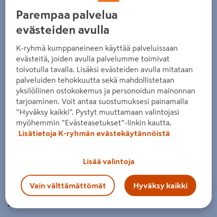
Edellinen
Seura
Parempaa palvelua
evästeiden avulla
K-ryhmä kumppaneineen käyttää palveluissaan
evästeitä, joiden avulla palvelumme toimivat
toivotulla tavalla. Lisäksi evästeiden avulla mitataan
palveluiden tehokkuutta sekä mahdollistetaan
yksilöllinen ostokokemus ja personoidun mainonnan
tarjoaminen. Voit antaa suostumuksesi painamalla
”Hyväksy kaikki”. Pystyt muuttamaan valintojasi
myöhemmin ”Evästeasetukset”-linkin kautta.
Lisätietoja K-ryhmän evästekäytännöistä
Zoomaa kuvaa sormilla kosketusnäytöllä
Lisää valintoja
Vain välttämättömät
Hyväksy kaikki
BIG GREEN EGG