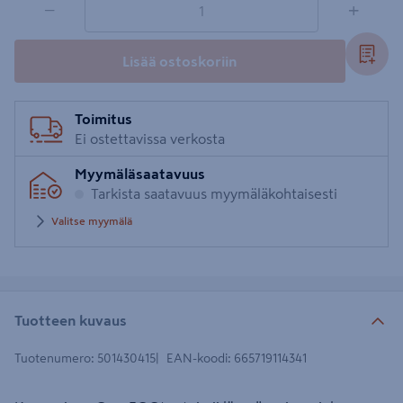
−
+
Lisää ostoskoriin
Toimitus
Ei ostettavissa verkosta
Myymäläsaatavuus
Tarkista saatavuus myymäläkohtaisesti
Valitse myymälä
Tuotteen kuvaus
Tuotenumero
:
501430415
EAN-koodi
:
665719114341