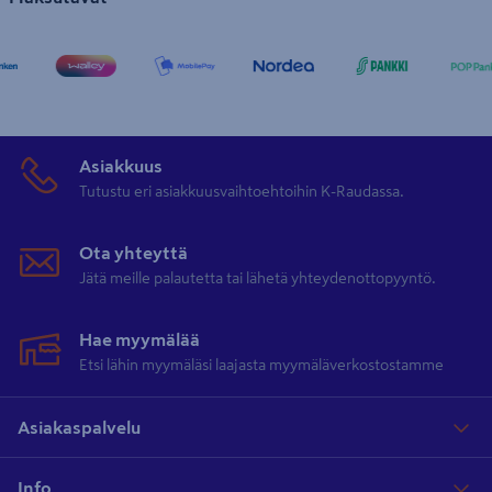
Asiakkuus
Tutustu eri asiakkuusvaihtoehtoihin K-Raudassa.
Ota yhteyttä
Jätä meille palautetta tai lähetä yhteydenottopyyntö.
Hae myymälää
Etsi lähin myymäläsi laajasta myymäläverkostostamme
Asiakaspalvelu
Info