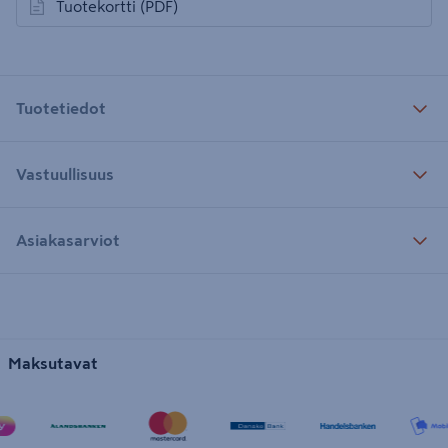
Tuotekortti
(PDF)
avautuu uuteen välilehteen
Tuotetiedot
Vastuullisuus
Asiakasarviot
Maksutavat