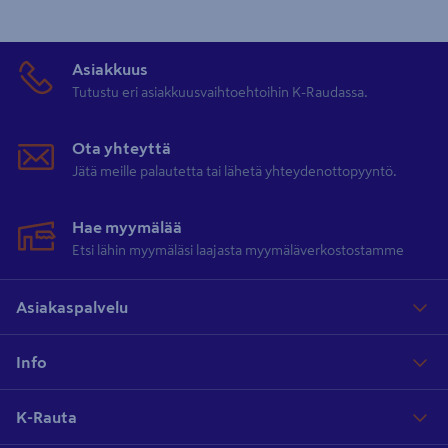
Asiakkuus
Tutustu eri asiakkuusvaihtoehtoihin K-Raudassa.
Ota yhteyttä
Jätä meille palautetta tai lähetä yhteydenottopyyntö.
Hae myymälää
Etsi lähin myymäläsi laajasta myymäläverkostostamme
Asiakaspalvelu
Info
K-Rauta