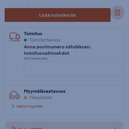
Lisää ostoskoriin
Toimitus
Toimitettavissa
Anna postinumero nähdäksesi
toimitusvaihtoehdot
POSTINUMERO
Syötä
Myymäläsaatavuus
postinumero
Tilaustuote
Valitse myymälä