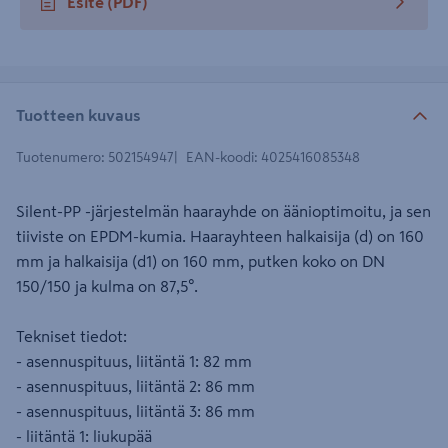
Esite
(PDF)
avautuu uuteen välilehteen
Tuotteen kuvaus
Tuotenumero
:
502154947
EAN-koodi
:
4025416085348
Silent-PP -järjestelmän haarayhde on äänioptimoitu, ja sen
tiiviste on EPDM-kumia. Haarayhteen halkaisija (d) on 160
mm ja halkaisija (d1) on 160 mm, putken koko on DN
150/150 ja kulma on 87,5°.
Tekniset tiedot:
- asennuspituus, liitäntä 1: 82 mm
- asennuspituus, liitäntä 2: 86 mm
- asennuspituus, liitäntä 3: 86 mm
- liitäntä 1: liukupää