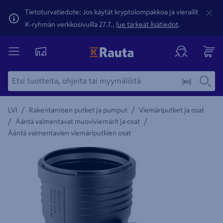
Tietoturvatiedote: Jos käytät kryptolompakkoa ja vierailit
K-ryhmän verkkosivuilla 27.7.,
lue tärkeät lisätiedot
.
/
/
LVI
Rakentamisen putket ja pumput
Viemäriputket ja osat
/
/
Ääntä vaimentavat muoviviemärit ja osat
Ääntä vaimentavien viemäriputkien osat
Yksityiskohtainen kuvaus löytyy Tuotteen kuvaus -maamerki