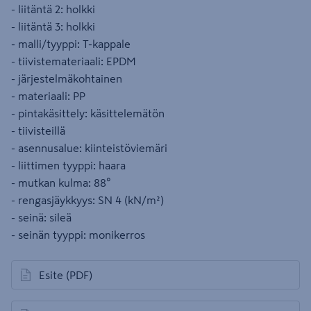
- liitäntä 2: holkki
- liitäntä 3: holkki
- malli/tyyppi: T-kappale
- tiivistemateriaali: EPDM
- järjestelmäkohtainen
- materiaali: PP
- pintakäsittely: käsittelemätön
- tiivisteillä
- asennusalue: kiinteistöviemäri
- liittimen tyyppi: haara
- mutkan kulma: 88°
- rengasjäykkyys: SN 4 (kN/m²)
- seinä: sileä
- seinän tyyppi: monikerros
Esite
(PDF)
avautuu uuteen välilehteen