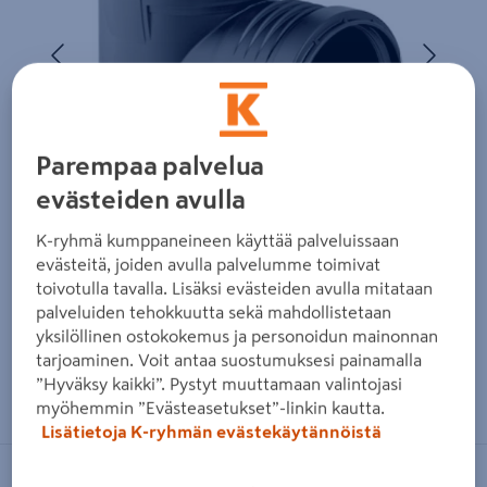
Edellinen
Seura
Parempaa palvelua
evästeiden avulla
K-ryhmä kumppaneineen käyttää palveluissaan
evästeitä, joiden avulla palvelumme toimivat
toivotulla tavalla. Lisäksi evästeiden avulla mitataan
palveluiden tehokkuutta sekä mahdollistetaan
yksilöllinen ostokokemus ja personoidun mainonnan
tarjoaminen. Voit antaa suostumuksesi painamalla
Zoomaa kuvaa sormilla kosketusnäytöllä
”Hyväksy kaikki”. Pystyt muuttamaan valintojasi
myöhemmin ”Evästeasetukset”-linkin kautta.
Lisätietoja K-ryhmän evästekäytännöistä
GEBERIT