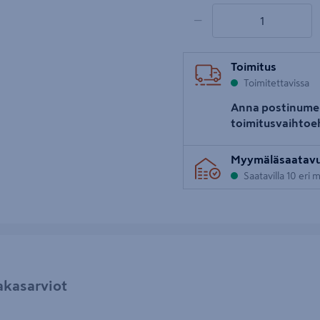
1 tuotetta
Määrä
−
Toimitus
Toimitettavissa
Anna postinume
toimitusvaihtoe
Myymäläsaatav
Saatavilla 10 eri
akasarviot