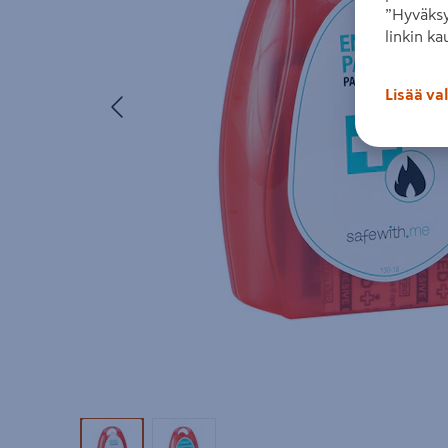
”Hyväksy
linkin ka
Edellinen
Lisää va