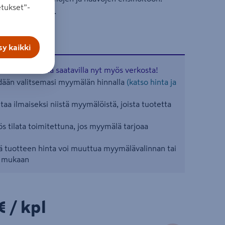
tukset”-
 kannettavaksi.
y kaikki
aisia tuotteita saatavilla nyt myös verkosta!
ään valitsemasi myymälän hinnalla
(katso hinta ja
aa ilmaiseksi niistä myymälöistä, joista tuotetta
s tilata toimitettuna, jos myymälä tarjoaa
 tuotteen hinta voi muuttua myymälävalinnan tai
n mukaan
€/kpl
€
/ kpl