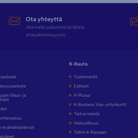
Ota yhteyttä
Jätä meille palautetta tai lähetä
yhteydenottopyyntö.
K-Rauta
jaseloste
Tuotemerkit
tavuusseloste
Esitteet
pan tilaus- ja
K-Plussa
ehdot
K-Business Visa -yrityskortti
hdot
Tietoa meistä
 virhevastuu
Vastuullisuus
 evästekäytännöt
Töihin K-Rautaan
etukset