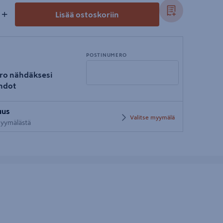
+
Lisää ostoskoriin
POSTINUMERO
ro nähdäksesi
hdot
Syötä
uus
postinumero
Valitse myymälä
 myymälästä