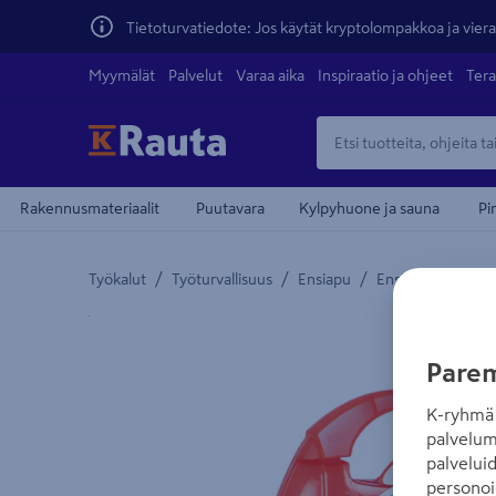
Tietoturvatiedote: Jos käytät kryptolompakkoa ja vierai
Myymälät
Palvelut
Varaa aika
Inspiraatio ja ohjeet
Tera
Rakennusmateriaalit
Puutavara
Kylpyhuone ja sauna
Pi
/
/
/
Työkalut
Työturvallisuus
Ensiapu
Ensiapulaukut
Yksityiskohtainen kuvaus löytyy Tuotteen kuvaus -
Parem
K-ryhmä 
palvelum
palvelui
personoi