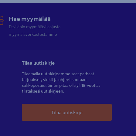
Hae myymälää
Etsi lähin myymäläsi laajasta
myymäläverkostostamme
Tilaa uutiskirje
Tilaamalla uutiskirjeemme saat parhaat
tarjoukset, vinkit ja ohjeet suoraan
sähköpostiisi. Sinun pitää olla yli 18-vuotias
tilataksesi uutiskirjeen.
Tilaa uutiskirje