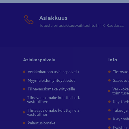
Asiakkuus
Tutustu eri asiakkuusvaihtoehtoihin K-Raudassa.
Asiakaspalvelu
Info
Verkkokaupan asiakaspalvelu
Tietosuo
Myymälöiden yhteystiedot
Saavutet
Tilinavauslomake yrityksille
Verkkokau
toimitus
Tilinavauslomake kuluttajille 1.
vastuullinen
Käyttöe
Tilinavauslomake kuluttajille 2.
Takuu ja
vastuullinen
K-ryhmän
Palautuslomake
Evästeas