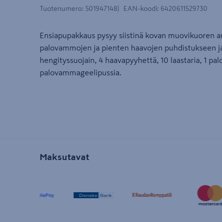
Tuotenumero
:
501947148
EAN-koodi
:
6420611529730
Ensiapupakkaus pysyy siistinä kovan muovikuoren ans
palovammojen ja pienten haavojen puhdistukseen ja 
hengityssuojain, 4 haavapyyhettä, 10 laastaria, 1 pa
palovammageelipussia.
Maksutavat