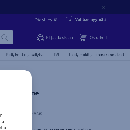
Valitse myymälä
Ota yhteyttä
Kirjaudu sisään
Ostoskori
Koti, keittiö ja säilytys
LVI
Talot, mökit ja piharakennukset
Safewith.me
-koodi
:
6420611529730
an
ja
lla
kkeita palovammojen ja haavojen ensihoitoon.