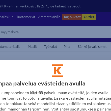
lit K-ryhmän verkkosivuilla 27.7.,
lue tärkeät lisätiedot
.
ssilaskuri
Tuotemerkit
Ammattilaisille
Tarjoukset
Outlet
ntamateriaalit
Maalit
Työkalut
Piha
Sähkö ja valaisimet
maamerkistä
NO BRAND
Ensiapupakkaus 
paa palvelua evästeiden avulla
palovammoihin
kumppaneineen käyttää palveluissaan evästeitä, joiden avulla
Tuotenumero
:
501947148
EAN
me toimivat toivotulla tavalla. Lisäksi evästeiden avulla mitata
den tehokkuutta sekä mahdollistetaan yksilöllinen ostokokemus 
dun mainonnan tarjoaminen. Voit antaa suostumuksesi painama
Pieni pakkaus ensiaputarvi