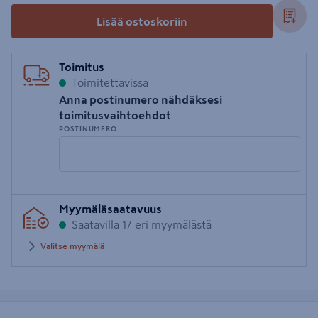
Lisää ostoskoriin
Toimitus
Toimitettavissa
Anna postinumero nähdäksesi
toimitusvaihtoehdot
POSTINUMERO
Syötä
Myymäläsaatavuus
postinumero
Saatavilla 17 eri myymälästä
Valitse myymälä