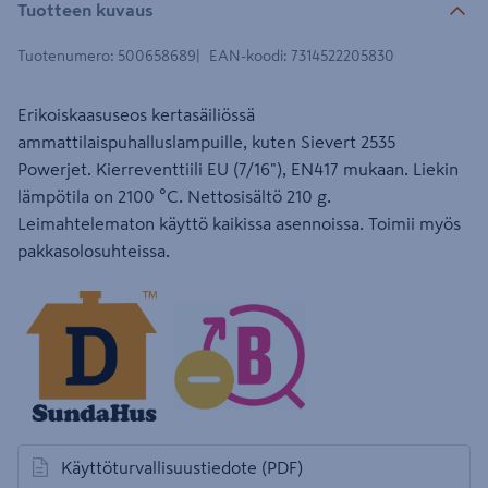
Tuotteen kuvaus
Tuotenumero
:
500658689
EAN-koodi
:
7314522205830
Erikoiskaasuseos kertasäiliössä
ammattilaispuhalluslampuille, kuten Sievert 2535
Powerjet. Kierreventtiili EU (7/16"), EN417 mukaan. Liekin
lämpötila on 2100 °C. Nettosisältö 210 g.
Leimahtelematon käyttö kaikissa asennoissa. Toimii myös
pakkasolosuhteissa.
Käyttöturvallisuustiedote
(PDF)
avautuu uuteen välilehteen