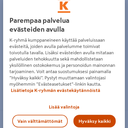
Edellinen
Seura
Parempaa palvelua
evästeiden avulla
K-ryhmä kumppaneineen käyttää palveluissaan
evästeitä, joiden avulla palvelumme toimivat
toivotulla tavalla. Lisäksi evästeiden avulla mitataan
palveluiden tehokkuutta sekä mahdollistetaan
yksilöllinen ostokokemus ja personoidun mainonnan
tarjoaminen. Voit antaa suostumuksesi painamalla
”Hyväksy kaikki”. Pystyt muuttamaan valintojasi
myöhemmin ”Evästeasetukset”-linkin kautta.
Lisätietoja K-ryhmän evästekäytännöistä
Zoomaa kuvaa sormilla kosketusnäytöllä
Lisää valintoja
Vain välttämättömät
Hyväksy kaikki
SIEVERT