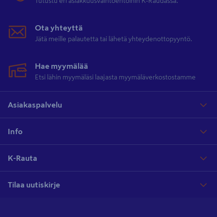
Tutustu eri asiakkuusvaihtoehtoihin K-Raudassa.
Ota yhteyttä
Jätä meille palautetta tai lähetä yhteydenottopyyntö.
Hae myymälää
Etsi lähin myymäläsi laajasta myymäläverkostostamme
Asiakaspalvelu
Info
K-Rauta
Tilaa uutiskirje