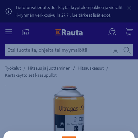
Tietoturvatiedote: Jos käytät kryptolompakkoa ja vierailit
K-ryhmän verkkosivuilla 27.7.,
lue tärkeät lisätiedot
.
/
/
/
Työkalut
Hitsaus ja juottaminen
Hitsauskaasut
Kertakäyttöiset kaasupullot
Yksityiskohtainen kuvaus löytyy Tuotteen kuvaus -maamerki