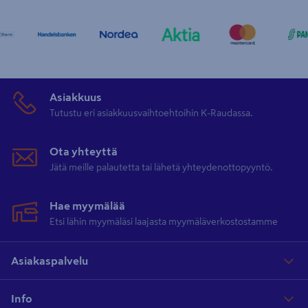
Asiakkuus
Tutustu eri asiakkuusvaihtoehtoihin K-Raudassa.
Ota yhteyttä
Jätä meille palautetta tai lähetä yhteydenottopyyntö.
Hae myymälää
Etsi lähin myymäläsi laajasta myymäläverkostostamme
Asiakaspalvelu
Info