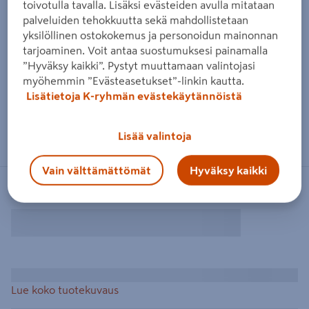
toivotulla tavalla. Lisäksi evästeiden avulla mitataan
palveluiden tehokkuutta sekä mahdollistetaan
yksilöllinen ostokokemus ja personoidun mainonnan
tarjoaminen. Voit antaa suostumuksesi painamalla
”Hyväksy kaikki”. Pystyt muuttamaan valintojasi
myöhemmin ”Evästeasetukset”-linkin kautta.
Lisätietoja K-ryhmän evästekäytännöistä
Lisää valintoja
Vain välttämättömät
Hyväksy kaikki
Lue koko tuotekuvaus