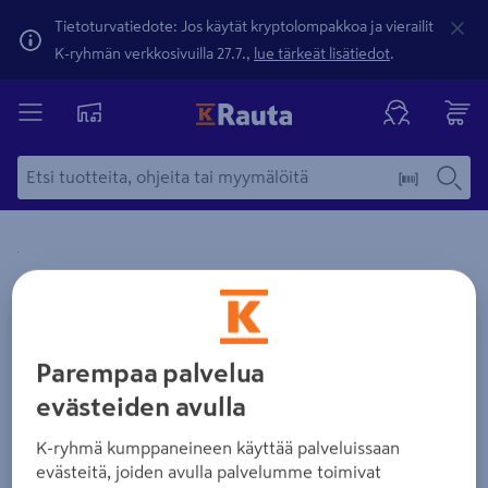
Tietoturvatiedote: Jos käytät kryptolompakkoa ja vierailit
K-ryhmän verkkosivuilla 27.7.,
lue tärkeät lisätiedot
.
Yksityiskohtainen kuvaus löytyy Tuotteen kuvaus -maamerki
Zoomaa kuvaa sormilla kosketusnäytöllä
Parempaa palvelua
evästeiden avulla
K-ryhmä kumppaneineen käyttää palveluissaan
evästeitä, joiden avulla palvelumme toimivat