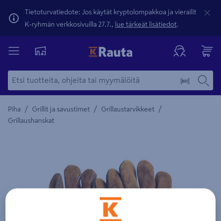
Tietoturvatiedote: Jos käytät kryptolompakkoa ja vierailit
K-ryhmän verkkosivuilla 27.7.,
lue tärkeät lisätiedot
.
/
/
/
Piha
Grillit ja savustimet
Grillaustarvikkeet
Grillaushanskat
Yksityiskohtainen kuvaus löytyy Tuotteen kuvaus -maamerki