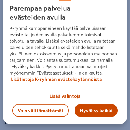
Edellinen
Seura
Parempaa palvelua
evästeiden avulla
K-ryhmä kumppaneineen käyttää palveluissaan
evästeitä, joiden avulla palvelumme toimivat
toivotulla tavalla. Lisäksi evästeiden avulla mitataan
palveluiden tehokkuutta sekä mahdollistetaan
yksilöllinen ostokokemus ja personoidun mainonnan
tarjoaminen. Voit antaa suostumuksesi painamalla
”Hyväksy kaikki”. Pystyt muuttamaan valintojasi
myöhemmin ”Evästeasetukset”-linkin kautta.
Lisätietoja K-ryhmän evästekäytännöistä
Zoomaa kuvaa sormilla kosketusnäytöllä
Lisää valintoja
Vain välttämättömät
Hyväksy kaikki
ESPEGARD