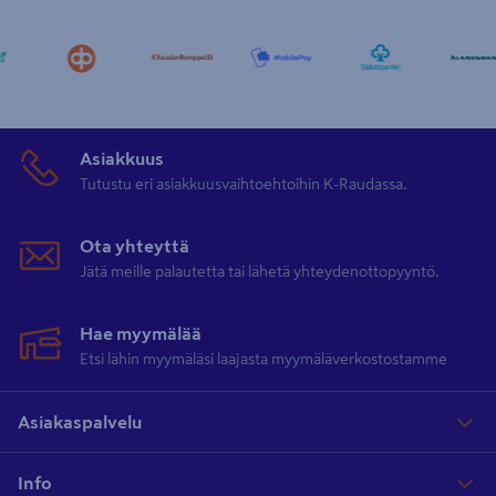
Asiakkuus
Tutustu eri asiakkuusvaihtoehtoihin K-Raudassa.
Ota yhteyttä
Jätä meille palautetta tai lähetä yhteydenottopyyntö.
Hae myymälää
Etsi lähin myymäläsi laajasta myymäläverkostostamme
Asiakaspalvelu
Info