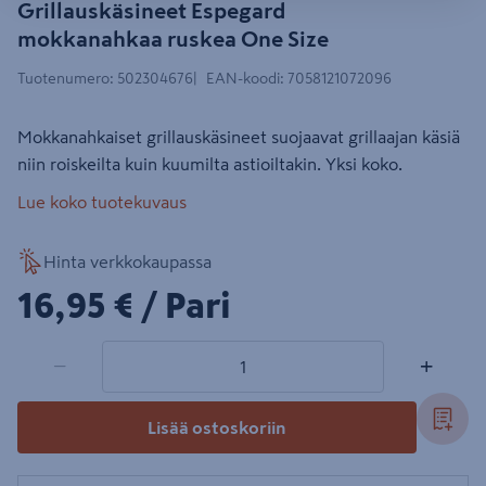
Grillauskäsineet Espegard
mokkanahkaa ruskea One Size
Tuotenumero
:
502304676
EAN-koodi
:
7058121072096
Mokkanahkaiset grillauskäsineet suojaavat grillaajan käsiä
niin roiskeilta kuin kuumilta astioiltakin. Yksi koko.
Lue koko tuotekuvaus
Hinta verkkokaupassa
16,95€/Pari
16,95 €
/ Pari
1 tuotetta
Määrä
−
+
Lisää ostoskoriin