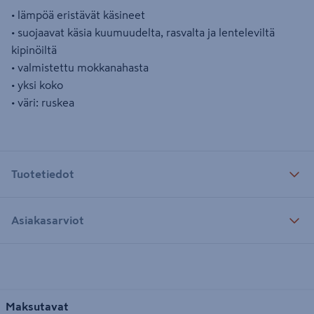
• lämpöä eristävät käsineet
• suojaavat käsia kuumuudelta, rasvalta ja lenteleviltä
kipinöiltä
• valmistettu mokkanahasta
• yksi koko
• väri: ruskea
Tuotetiedot
Asiakasarviot
Maksutavat