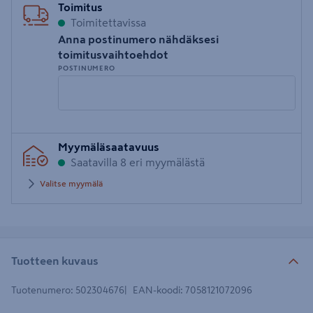
Toimitus
Toimitettavissa
Anna postinumero nähdäksesi
toimitusvaihtoehdot
POSTINUMERO
Syötä
Myymäläsaatavuus
postinumero
Saatavilla 8 eri myymälästä
Valitse myymälä
Tuotteen kuvaus
Tuotenumero
:
502304676
EAN-koodi
:
7058121072096